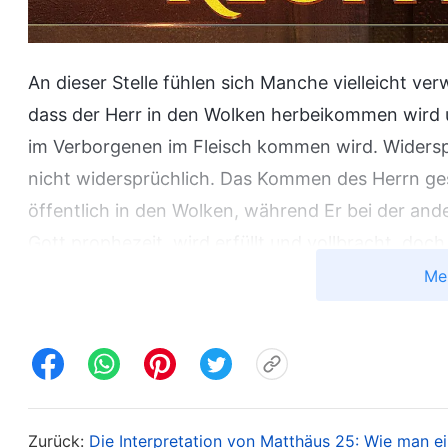
An dieser Stelle fühlen sich Manche vielleicht ve
dass der Herr in den Wolken herbeikommen wird u
im Verborgenen im Fleisch kommen wird. Widerspr
nicht widersprüchlich. Das Kommen des Herrn ges
öffentlich in den Wolken, während Er bei der and
Gott prophezeit, wird erfüllt und vollbracht, do
beinhaltet einen Plan. Zunächst wird Gott Mens
Me
Errettung des Menschen zu vollbringen, wonach Er
einer Wolke herbeikommt, um die Guten zu beloh
Welches Werk wird der Herr vollbringe
Weshalb kommt Gott zuerst im Verborgenen? Das h
Zurück:
Die Interpretation von Matthäus 25: Wie man e