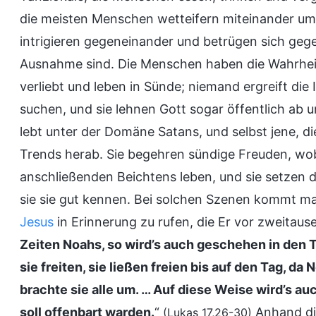
die meisten Menschen wetteifern miteinander um
intrigieren gegeneinander und betrügen sich geg
Ausnahme sind. Die Menschen haben die Wahrheit a
verliebt und leben in Sünde; niemand ergreift die
suchen, und sie lehnen Gott sogar öffentlich ab
lebt unter der Domäne Satans, und selbst jene, di
Trends herab. Sie begehren sündige Freuden, wobe
anschließenden Beichtens leben, und sie setzen d
sie sie gut kennen. Bei solchen Szenen kommt ma
Jesus
in Erinnerung zu rufen, die Er vor zweitau
Zeiten Noahs, so wird’s auch geschehen in den 
sie freiten, sie ließen freien bis auf den Tag, da
brachte sie alle um. … Auf diese Weise wird’s
soll offenbart warden.
“
Anhand di
(Lukas 17,26-30)