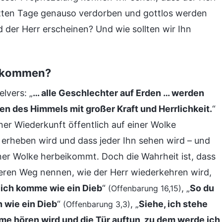
ten Tage genauso verdorben und gottlos werden
 der Herr erscheinen? Und wie sollten wir Ihn
en kommen?
lvers: „
… alle Geschlechter auf Erden … werden
des Himmels mit großer Kraft und Herrlichkeit.
“
ner Wiederkunft öffentlich auf einer Wolke
erheben wird und dass jeder Ihn sehen wird – und
iner Wolke herbeikommt. Doch die Wahrheit ist, dass
teren Weg nennen, wie der Herr wiederkehren wird,
 ich komme wie ein Dieb
“
, „
So du
(Offenbarung 16,15)
 wie ein Dieb
“
, „
Siehe, ich stehe
(Offenbarung 3,3)
me hören wird und die Tür auftun, zu dem werde ich