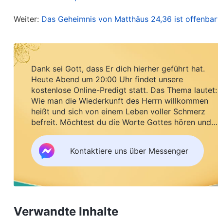
wenn Er in den letzten Tagen erscheint. Lesen wir
Weiter:
Das Geheimnis von Matthäus 24,36 ist offenba
daß anfange das Gericht an dem Hause Gottes.
“
Worte nicht auf, der hat schon seinen Richter; d
richten am Jüngsten Tage.
“
„
… s
(Johannes 12,48)
Dank sei Gott, dass Er dich hierher geführt hat.
ihm die Ehre; denn die Zeit seines Gerichts is
Heute Abend um 20:00 Uhr findet unsere
Himmel und Erde und Meer und Wasserbrunnen.
kostenlose Online-Predigt statt. Das Thema lautet:
Wie man die Wiederkunft des Herrn willkommen
machen zum Pfeiler in dem Tempel meines Gottes
heißt und sich von einem Leben voller Schmerz
„
Ich habe euch noch viel zu sag
(Offenbarung 3,12)
befreit. Möchtest du die Worte Gottes hören und
Segen empfangen?
jener, der Geist der Wahrheit, kommen wird, der w
von sich selber reden; sondern was er hören wird,
Kontaktiere uns über Messenger
euch verkünden.
“
Und die Wort
(Johannes 16,12-13)
Menschen wirkte, vollendete Er nur die
Erlösung
Sündopfer und befreite den Menschen nicht vo
Verwandte Inhalte
Menschen völlig vor dem Einfluss Satans zu rett