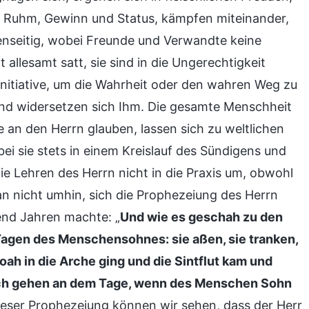
 Ruhm, Gewinn und Status, kämpfen miteinander,
enseitig, wobei Freunde und Verwandte keine
llesamt satt, sie sind in die Ungerechtigkeit
 Initiative, um die Wahrheit oder den wahren Weg zu
 und widersetzen sich Ihm. Die gesamte Menschheit
e an den Herrn glauben, lassen sich zu weltlichen
i sie stets in einem Kreislauf des Sündigens und
ie Lehren des Herrn nicht in die Praxis um, obwohl
n nicht umhin, sich die Prophezeiung des Herrn
send Jahren machte: „
Und wie es geschah zu den
Tagen des Menschensohnes: sie aßen, sie tranken,
 Noah in die Arche ging und die Sintflut kam und
 auch gehen an dem Tage, wenn des Menschen Sohn
eser Prophezeiung können wir sehen, dass der Herr