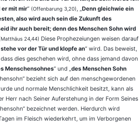
er mit mir
“
, „
Denn gleichwie ein
(Offenbarung 3,20)
ten, also wird auch sein die Zukunft des
eid ihr auch bereit; denn des Menschen Sohn wird
Diese Prophezeiungen weisen darauf
(Matthäus 24,44)
 stehe vor der Tür und klopfe an
“ wird. Das beweist,
d dass dies geschehen wird, ohne dass jemand davon
des Menschensohnes
“ und „
des Menschen Sohn
schensohn“ bezieht sich auf den menschgewordenen
rde und normale Menschlichkeit besitzt, kann als
 Herr nach Seiner Auferstehung in der Form Seines
schensohn“ bezeichnet werden. Hierdurch wird
Tagen im Fleisch wiederkehrt, um im Verborgenen