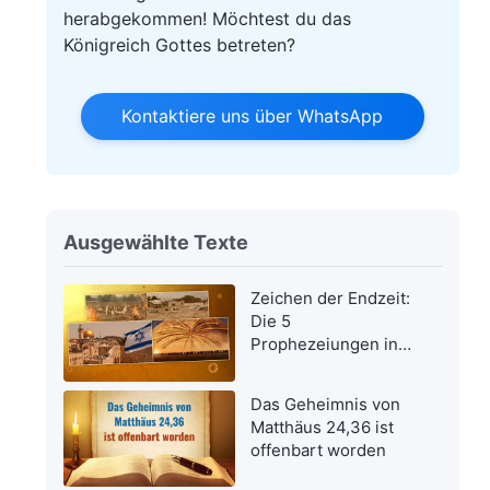
herabgekommen! Möchtest du das
Königreich Gottes betreten?
Kontaktiere uns über WhatsApp
Ausgewählte Texte
Zeichen der Endzeit:
Die 5
Prophezeiungen in
der Bibel bezüglich
der Wiederkehr des
Das Geheimnis von
Herrn Jesus wurden
Matthäus 24,36 ist
erfüllt
offenbart worden