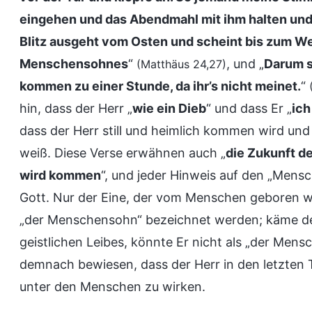
eingehen und das Abendmahl mit ihm halten und 
Blitz ausgeht vom Osten und scheint bis zum Wes
Menschensohnes
“
, und „
Darum s
(Matthäus 24,27)
kommen zu einer Stunde, da ihr’s nicht meinet.
“
hin, dass der Herr „
wie ein Dieb
“ und dass Er „
ich
dass der Herr still und heimlich kommen wird un
weiß. Diese Verse erwähnen auch „
die Zukunft 
wird kommen
“, und jeder Hinweis auf den „Men
Gott. Nur der Eine, der vom Menschen geboren wu
„der Menschensohn“ bezeichnet werden; käme der
geistlichen Leibes, könnte Er nicht als „der Men
demnach bewiesen, dass der Herr in den letzten 
unter den Menschen zu wirken.