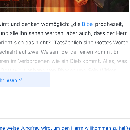
rwirrt und denken womöglich: „die
Bibel
prophezeit,
nd alle Ihn sehen werden, aber auch, dass der Herr
icht sich das nicht?“ Tatsächlich sind Gottes Worte
chieht auf zwei Weisen: Bei der einen kommt Er
eren im Verborgenen wie ein Dieb kommt. Alles, was
ch Gott wirkt anhand von Phasen und Sein Wirken
ch und kommt im Verborgenen, um Sein Werk der
hr lesen
 allen öffentlich erscheinen wird, indem Er auf
nen und die Bösen zu bestrafen.
n, wenn Er in den letzten Tagen kommt?
at mit dem Werk zu tun, das Gott vollbringen wird,
ine weise Jungfrau wird, um den Herrn willkommen zu heiß