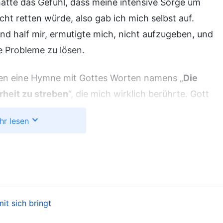
hatte das Gefühl, dass meine intensive Sorge um
ht retten würde, also gab ich mich selbst auf.
und half mir, ermutigte mich, nicht aufzugeben, und
e Probleme zu lösen.
en eine Hymne mit Gottes Worten namens „
Die
heit zu streben
“, die mich wirklich berührte. Gott
was mir begegnet, es sind alles Lektionen, die ich
hr lesen
ss – sie wurden von Gott angeordnet. Auch wenn
in Gott dankbar, dass Er mir die Möglichkeit
ott dankbar, dass Er diese Situation für mich
Gott zu folgen und die Wahrheit zu erlangen, nicht
elbe, als würde ich Satan nachgeben, mich selbst
t sich bringt
n Entschlossenheit, die du haben musst
“
(Das Wort, Bd.
n wir oft vor Gott leben, können wir eine normale