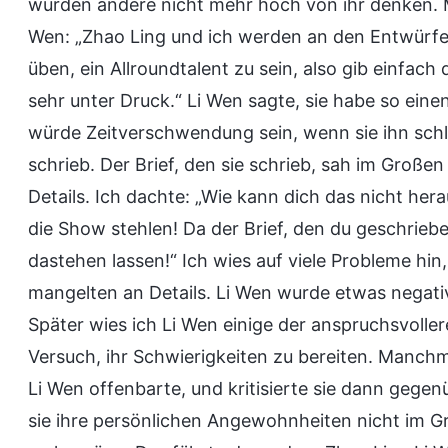
würden andere nicht mehr hoch von ihr denken. Mi
Wen: „Zhao Ling und ich werden an den Entwürfen
üben, ein Allroundtalent zu sein, also gib einfach
sehr unter Druck.“ Li Wen sagte, sie habe so eine
würde Zeitverschwendung sein, wenn sie ihn schle
schrieb. Der Brief, den sie schrieb, sah im Große
Details. Ich dachte: „Wie kann dich das nicht he
die Show stehlen! Da der Brief, den du geschrieb
dastehen lassen!“ Ich wies auf viele Probleme hin,
mangelten an Details. Li Wen wurde etwas negativ,
Später wies ich Li Wen einige der anspruchsvoll
Versuch, ihr Schwierigkeiten zu bereiten. Manchma
Li Wen offenbarte, und kritisierte sie dann gegen
sie ihre persönlichen Angewohnheiten nicht im Gr