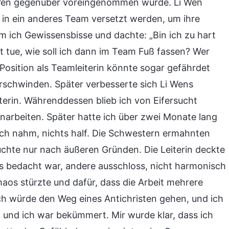
 Wen gegenüber voreingenommen wurde. Li Wen
 in ein anderes Team versetzt werden, um ihre
kam ich Gewissensbisse und dachte: „Bin ich zu hart
t tue, wie soll ich dann im Team Fuß fassen? Wer
sition als Teamleiterin könnte sogar gefährdet
erschwinden. Später verbesserte sich Li Wens
terin. Währenddessen blieb ich von Eifersucht
arbeiten. Später hatte ich über zwei Monate lang
ch nahm, nichts half. Die Schwestern ermahnten
uchte nur nach äußeren Gründen. Die Leiterin deckte
us bedacht war, andere ausschloss, nicht harmonisch
os stürzte und dafür, dass die Arbeit mehrere
ich würde den Weg eines Antichristen gehen, und ich
, und ich war bekümmert. Mir wurde klar, dass ich