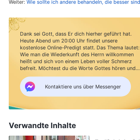
Weiter:
Wie sollte ich andere behandeln, die besser sind
. In Gedanken sang ich d
Beziehung mit Ihm führen)
mit Tränen füllten. Ich spürte, dass meine Entlass
von Gott kamen, und dass dies Gottes Liebe und 
Dank sei Gott, dass Er dich hierher geführt hat.
uneinsichtig gewesen, hatte starrsinnig nach An
Heute Abend um 20:00 Uhr findet unsere
kostenlose Online-Predigt statt. Das Thema lautet:
Antichristen verfolgt. Ich hatte so lange Zeit Z
Wie man die Wiederkunft des Herrn willkommen
mich auch ermahnt und mir geholfen, aber ich dac
heißt und sich von einem Leben voller Schmerz
befreit. Möchtest du die Worte Gottes hören und
von Gedanken darüber, dass Li Wen bewundert un
Segen empfangen?
verblendet von meinem Verlangen nach Ansehen u
Kontaktiere uns über Messenger
hassen und ihr gegenüber voreingenommen zu werd
Team ins Chaos zu stürzen. Aber ich dachte nich
auf, in dem Missverständnis, dass Gott mich nich
Absicht? Ich verstand Gottes Herz wirklich nicht.
Verwandte Inhalte
klar wurde, fühlte ich mich Gott gegenüber wirkli
Umstände angeordnet hätte, um mich zu züchtigen 