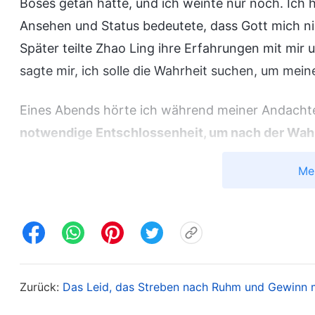
Böses getan hatte, und ich weinte nur noch. Ich 
Ansehen und Status bedeutete, dass Gott mich nic
Später teilte Zhao Ling ihre Erfahrungen mit mir 
sagte mir, ich solle die Wahrheit suchen, um mein
Eines Abends hörte ich während meiner Andacht
notwendige Entschlossenheit, um nach der Wahr
sagt: „
Du musst zu dieser Einsicht kommen: ‚Egal 
Me
in meinem Streben nach der Wahrheit lernen mu
ich schwach bin, bin ich nicht negativ, und ich b
gegeben hat, diese Lektionen zu lernen. Ich bin G
zurechtgelegt hat. Ich kann meinen Entschluss, 
aufgeben. Würde ich ihn aufgeben, wäre es dass
Zurück:
Das Leid, das Streben nach Ruhm und Gewinn mi
ruinieren und Gott verraten.‘ Das ist die Art vo
3, Die Diskurse des Christus der letzten Tage: Nur wen