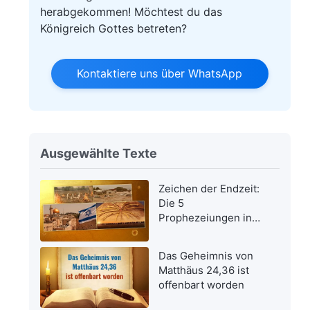
herabgekommen! Möchtest du das
Königreich Gottes betreten?
Kontaktiere uns über WhatsApp
Ausgewählte Texte
Zeichen der Endzeit:
Die 5
Prophezeiungen in
der Bibel bezüglich
der Wiederkehr des
Das Geheimnis von
Herrn Jesus wurden
Matthäus 24,36 ist
erfüllt
offenbart worden