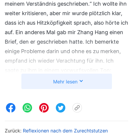
meinem Verständnis geschrieben.“ Ich wollte ihn
weiter kritisieren, aber mir wurde plötzlich klar,
dass ich aus Hitzköpfigkeit sprach, also hörte ich
auf. Ein anderes Mal gab mir Zhang Hang einen
Brief, den er geschrieben hatte. Ich bemerkte
einige Probleme darin und ohne es zu merken,
empfand ich wieder Verachtung für ihn. Ich
sagte zu ihm in einem vorwurfsvollen Ton:
„Schau, hier betrachtest du dieses Problem zu
Mehr lesen
eng! Und in diesem Teil hat dein
gemeinschaftlicher Austausch nicht den Punkt
getroffen und wird das Problem nicht lösen!“
Nachdem ich das gesagt hatte, senkte Zhang
Hang den Kopf und sagte kein Wort. Als ich
Zurück:
Reflexionen nach dem Zurechtstutzen