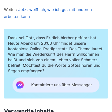
Zhang Hangs bedrückten Gesichtsausdruck sah,
Weiter:
Jetzt weiß ich, wie ich gut mit anderen
fühlte ich einen Anflug von Schuld: „Wie konnte
arbeiten kann
ich so verächtlich und kritisch ihm gegenüber
sein? So darf ich mich beim nächsten Mal nicht
verhalten.“ Wenn jedoch ähnliche Situationen
Dank sei Gott, dass Er dich hierher geführt hat.
auftraten, konnte ich nicht anders, als wieder
Heute Abend um 20:00 Uhr findet unsere
kostenlose Online-Predigt statt. Das Thema lautet:
auf ihn herabzuschauen. Schließlich wurde
Wie man die Wiederkunft des Herrn willkommen
Zhang Hang in seinen Pflichten ziemlich passiv,
heißt und sich von einem Leben voller Schmerz
befreit. Möchtest du die Worte Gottes hören und
und immer, wenn er auf Schwierigkeiten oder
Segen empfangen?
Probleme stieß, fragte er zuerst mich, wie er sie
lösen könne. Er beschränkte sich sogar selbst,
Kontaktiere uns über Messenger
dass er schlechtes Kaliber hätte und für die
Pflicht ungeeignet sei, und wollte zurücktreten.
Als ich Zhang Hang in diesem Zustand sah,
Verwandte Inhalte