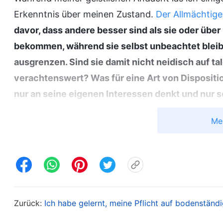
Erkenntnis über meinen Zustand.
Der Allmächtige
davor, dass andere besser sind als sie oder üb
bekommen, während sie selbst unbeachtet bleibe
ausgrenzen. Sind sie damit nicht neidisch auf ta
verachtenswert? Was für eine Art von Disposition
nur an seine eigenen Interessen denkt und nur 
zufriedenstellt, ohne an andere zu denken oder 
Me
nehmen, hat eine schlechte Disposition, und G
wahrhaft Rücksicht auf Gottes Absichten nehme
behandeln können. Wenn du einen guten Mensche
Pflicht zu üben und sie auszuführen, und damit 
wird das deine Arbeit nicht erleichtern? Wirst d
Zurück:
Ich habe gelernt, meine Pflicht auf bodenständ
Das ist eine gute Tat vor Gott; es ist das Minimu
dienen, besitzen sollten. Diejenigen, die fähig s