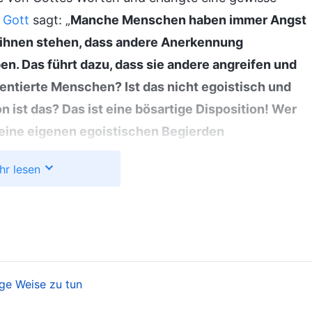
 Gott
sagt: „
Manche Menschen haben immer Angst
er ihnen stehen, dass andere Anerkennung
n. Das führt dazu, dass sie andere angreifen und
lentierte Menschen? Ist das nicht egoistisch und
 ist das? Das ist eine bösartige Disposition! Wer
seine eigenen egoistischen Begierden
Rücksicht auf die Interessen von Gottes Haus zu
hr lesen
ott mag einen solchen Menschen nicht. Wenn du
n kannst, wirst du andere Menschen gerecht
n empfiehlst und ihm ermöglichst, sich in einer
Gottes Haus eine talentierte Person hinzufügst,
u dann bei deiner Pflicht nicht hingebungsvoll sein?
ige Weise zu tun
m an Gewissen und Vernunft, das jene, die als Leiter
ind, die Wahrheit in die Praxis umzusetzen, können