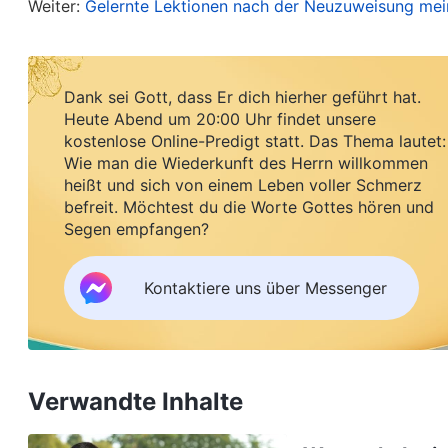
Weiter:
Gelernte Lektionen nach der Neuzuweisung mein
den prüfenden Blick Gottes in allem, was sie tu
akzeptierst, wird dein Herz richtig ausgerichtet
sehen, und immer Lob und Bewunderung von and
Dank sei Gott, dass Er dich hierher geführt hat.
Heute Abend um 20:00 Uhr findet unsere
nicht akzeptierst, ist Gott dann noch in deine
kostenlose Online-Predigt statt. Das Thema lautet:
gottesfürchtiges Herz. Tu nicht immer Dinge für
Wie man die Wiederkunft des Herrn willkommen
heißt und sich von einem Leben voller Schmerz
eigenen Interessen; denke nicht an deinen eigen
befreit. Möchtest du die Worte Gottes hören und
deine persönlichen Interessen. Mehr als an alle
Segen empfangen?
Haus denken und sie zu deiner Priorität machen.
nehmen und vor allem darüber nachdenken, ob es
Kontaktiere uns über Messenger
gab oder nicht, ob du hingebungsvoll gewesen 
und alles gegeben hast, sowie ob du von ganzem 
gedacht hast oder nicht. Du musst über diese D
Verwandte Inhalte
nachdenkst und sie begreifst, wird es dir leichte
3, Die Diskurse des Christus der letzten Tage: Freihei