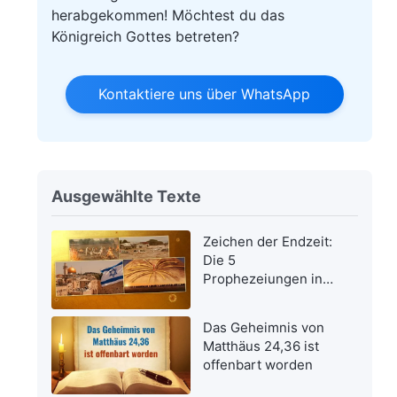
herabgekommen! Möchtest du das
Königreich Gottes betreten?
Kontaktiere uns über WhatsApp
Ausgewählte Texte
Zeichen der Endzeit:
Die 5
Prophezeiungen in
der Bibel bezüglich
der Wiederkehr des
Das Geheimnis von
Herrn Jesus wurden
Matthäus 24,36 ist
erfüllt
offenbart worden