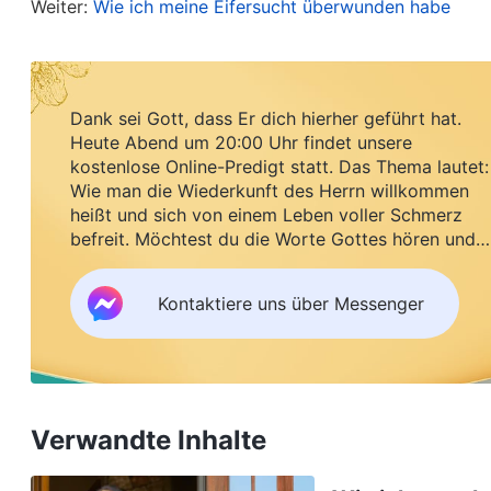
Weiter:
Wie ich meine Eifersucht überwunden habe
der Vergangenheit auf der Grundlage meiner arrog
ihrem Intellekt und ihren Begabungen ausgewählt u
Wahrheitsgrundsätze Gemeinschaft hielten, wollte
die falschen Leute, was zu Unterbrechungen und 
Dank sei Gott, dass Er dich hierher geführt hat.
Heute Abend um 20:00 Uhr findet unsere
verschiedene Aufgaben halb lahmlegte. Es war rich
kostenlose Online-Predigt statt. Das Thema lautet:
Schutz der Kirchenarbeit. Die
Kirche
hatte mir de
Wie man die Wiederkunft des Herrn willkommen
heißt und sich von einem Leben voller Schmerz
also sollte ich das schätzen und richtig Buße tu
befreit. Möchtest du die Worte Gottes hören und
ergriff die Initiative, mich in die Arbeit des Team
Segen empfangen?
für unseren langsamen Fortschritt nach, und wenn
Kontaktiere uns über Messenger
Wahrheitsgrundsätze heraus, um darüber Gemeinsch
die Teamleiterin keine Last trug, wies ich sie dara
gewisses Verständnis ihrer eigenen Probleme und
tun. Danach planten wir die Arbeit gemeinsam, be
Verwandte Inhalte
Stärken des anderen. Nach einer Weile begannen 