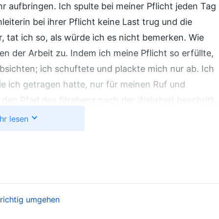
 aufbringen. Ich spulte bei meiner Pflicht jeden Tag
iterin bei ihrer Pflicht keine Last trug und die
, tat ich so, als würde ich es nicht bemerken. Wie
 der Arbeit zu. Indem ich meine Pflicht so erfüllte,
sichten; ich schuftete und plackte mich nur ab. Ich
die ich getragen hatte, nur für meinen Ruf und
den Pfad des Strebens nach der Wahrheit beschritt.
r der Gründe für meine Entlassung; der Hauptgrund
hr lesen
g, die Wahrheit anzunehmen. Ich hätte diese
verdorbene Disposition nachzudenken, sie zu
anzen Tag wegen meines Statusverlusts
verzögerte. Das war eine böse Tat und etwas, das
n Gottes, die für meine Probleme relevant waren,
 richtig umgehen
n konnte. Ich erkannte, dass ich meine Pflicht in