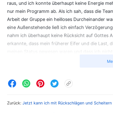
raus, und ich konnte überhaupt keine Energie mehr
nur mein Programm ab. Als ich sah, dass die Teamle
Arbeit der Gruppe ein heilloses Durcheinander war
eine Außenstehende ließ ich einfach Verzögerungen
nahm ich überhaupt keine Rücksicht auf Gottes Ab
erkannte, dass mein früherer Eifer und die Last, 
meinen Status gewesen waren und dass ich nicht 
Mein schlechtes Kaliber war tatsächlich nur eine
Me
waren meine arrogante Natur und meine Weigerun
Entlassung nutzen sollen, um richtig über meine 
verstehen und wahre Buße zu tun, anstatt den g
niedergeschlagen zu sein, was die Kirchenarbeit 
Gott verabscheute. Danach suchte ich nach Worte
Zurück:
Jetzt kann ich mit Rückschlägen und Scheitern
damit ich über mich nachdenken und mich verstehe