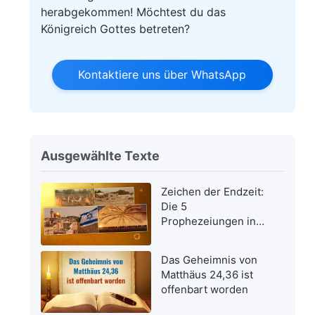
herabgekommen! Möchtest du das
Königreich Gottes betreten?
Kontaktiere uns über WhatsApp
Ausgewählte Texte
Zeichen der Endzeit:
Die 5
Prophezeiungen in
der Bibel bezüglich
der Wiederkehr des
Das Geheimnis von
Herrn Jesus wurden
Matthäus 24,36 ist
erfüllt
offenbart worden