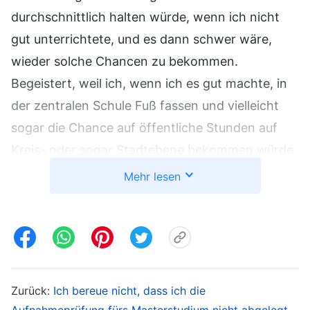
durchschnittlich halten würde, wenn ich nicht
gut unterrichtete, und es dann schwer wäre,
wieder solche Chancen zu bekommen.
Begeistert, weil ich, wenn ich es gut machte, in
der zentralen Schule Fuß fassen und vielleicht
sogar die Chance auf öffentliche Stunden auf
Kreis- oder sogar Stadtebene bekommen würde.
Das wäre unglaublich prestigeträchtig! Also
Mehr lesen
bereitete ich mich wieder akribisch vor und
schlief nur drei oder vier Stunden pro Nacht.
Aber am Tag der Stunde entsprach meine
Leistung im Klassenzimmer wegen meiner
großen Nervosität nicht meinen Erwartungen.
Zurück:
Ich bereue nicht, dass ich die
Dennoch erhielt ich große Anerkennung von der
Aufnahmeprüfung fürs Masterstudium nicht abgelegt