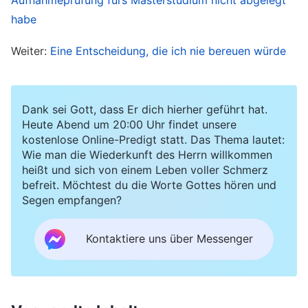
Schulleitung und den anderen Lehrern. In diesem
habe
Moment spürte ich, dass es all die Mühe wert
Weiter:
Eine Entscheidung, die ich nie bereuen würde
war, egal wie hart oder anstrengend es gewesen
war. Ich fand, genau so sollte das Leben sein.
Wozu arbeitete man schließlich, wenn nicht für
Dank sei Gott, dass Er dich hierher geführt hat.
Heute Abend um 20:00 Uhr findet unsere
die Wertschätzung und das Lob von der
kostenlose Online-Predigt statt. Das Thema lautet:
Schulleitung und den Kollegen? Kurze Zeit später
Wie man die Wiederkunft des Herrn willkommen
heißt und sich von einem Leben voller Schmerz
kam die Schulleitung auf mich zu. Sie sagten, die
befreit. Möchtest du die Worte Gottes hören und
Schule wolle meine berufliche Entwicklung
Segen empfangen?
fördern, und boten mir an, zusätzlich die
Aufgabe der Sicherheitsbeauftragten zu
Kontaktiere uns über Messenger
übernehmen. Ich war im Herzen sehr glücklich,
denn die Sicherheitsarbeit konnte nicht jeder
beliebige Lehrer bewältigen. Wenn ich meine