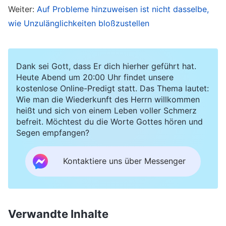
Weiter:
Auf Probleme hinzuweisen ist nicht dasselbe,
darauf basiert, wird sie vollkommen negativ
wie Unzulänglichkeiten bloßzustellen
ausfallen. Das ist nicht richtig! Sollte eine
Beurteilung nicht auf dem basieren, was man
persönlich gesehen hat? Sollte sie nicht ein
Dank sei Gott, dass Er dich hierher geführt hat.
objektiver und fairer Bericht über die Stärken
Heute Abend um 20:00 Uhr findet unsere
kostenlose Online-Predigt statt. Das Thema lautet:
und Schwächen von jemandem sein? Warum soll
Wie man die Wiederkunft des Herrn willkommen
ich nur über ihre Schwächen schreiben und nicht
heißt und sich von einem Leben voller Schmerz
befreit. Möchtest du die Worte Gottes hören und
über ihre Stärken? Es scheint, als hätte die
Segen empfangen?
Leiterin keinen guten Eindruck von Wang Yu.
Diesmal läuft sie wirklich Gefahr, entfernt zu
Kontaktiere uns über Messenger
werden.“ Bei diesem Gedanken fing ich an, mir
Sorgen um Wang Yu zu machen. Ich las den Brief
immer wieder und dachte bei mir: „Li Jing ist
Verwandte Inhalte
diejenige, die diese Arbeit hauptsächlich