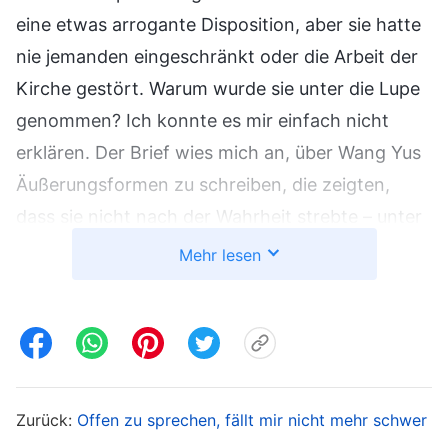
eine etwas arrogante Disposition, aber sie hatte
nie jemanden eingeschränkt oder die Arbeit der
Kirche gestört. Warum wurde sie unter die Lupe
genommen? Ich konnte es mir einfach nicht
erklären. Der Brief wies mich an, über Wang Yus
Äußerungsformen zu schreiben, die zeigten,
dass sie nicht nach der Wahrheit strebte – unter
anderem, dass sie das Zurechtstutzen nicht
Mehr lesen
annahm, streitlustig war und ihre eigenen
Interessen schützte. Darin stand auch, dass ich
über nichts anderes schreiben dürfe. Ich dachte
bei mir: „Jeder offenbart diese Art von
Verdorbenheit bis zu einem gewissen Grad.
Zurück:
Offen zu sprechen, fällt mir nicht mehr schwer
Wenn ich eine Beurteilung schreibe, die nur