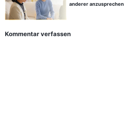
anderer anzusprechen
Interessen der Kirche gewahrt. Waren das nicht
alles Ausdrucksformen des Strebens nach der
Wahrheit? Aber Li Jing wollte nur, dass ich über
Kommentar verfassen
die Ausdrucksformen schrieb, die zeigten, dass
sie nicht nach der Wahrheit strebte. Wie sollte
ich das schreiben? Dann kam mir ein anderer
Gedanke: „Li Jing kennt Wang Yu gut. Fordert sie
diese Informationen von mir an, weil sie
irgendein Problem bei ihr entdeckt hat? Warum
sonst sollte sie sie unter die Lupe nehmen? Ich
verstehe so wenig von der Wahrheit, mein
Unterscheidungsvermögen ist schlecht und
meine Sichtweise ist nicht unbedingt zutreffend.
Ich sollte meine Meinung besser nicht