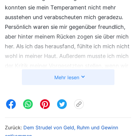
konnten sie mein Temperament nicht mehr
ausstehen und verabscheuten mich geradezu.
Persönlich waren sie mir gegenüber freundlich,
aber hinter meinem Rücken zogen sie über mich
her. Als ich das herausfand, fühlte ich mich nicht
wohl in meiner Haut. Außerdem musste ich mich
der Kritik meiner Vorgesetzten stellen, wenn wir
mit unseren Aufgaben nicht fertig wurden. Zu
Mehr lesen
dem Zeitpunkt dachte ich, wenn ich einen Rang
höher wäre, würde ich vielleicht nicht mehr
gescholten werden und nicht mehr unter so
großem Druck stehen. Und die Leute würden
mich dann auch mehr respektieren. Ich fing an,
Zurück:
Dem Strudel von Geld, Ruhm und Gewinn
im Stillen darauf hinzuarbeiten.
entkommen