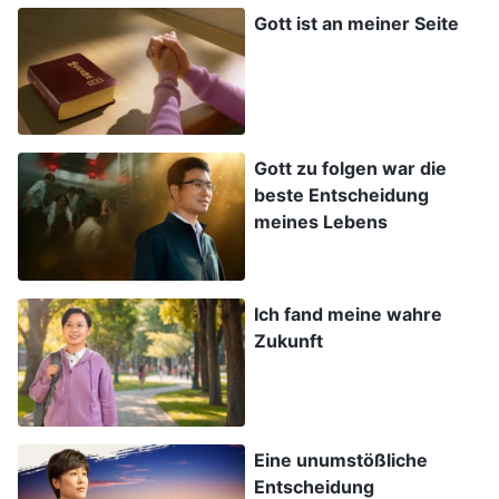
Hauptmann gab, genoss ich sehr. Doch nach
Gott ist an meiner Seite
einer Weile wurden einige, die damals mit mir zu
Zugführerinnen befördert wurden, eifersüchtig
und befolgten meine Befehle nicht mehr. Ich war
wirklich wütend und glaubte, ich hätte an
Gott zu folgen war die
beste Entscheidung
Achtung verloren, also dachte ich mir alle
meines Lebens
möglichen Dinge aus, damit sie wieder auf mich
hörten. Aber das taten sie trotzdem nicht. Ich
hatte das Gefühl, dass ich sie nicht unter
Ich fand meine wahre
Kontrolle hatte, aber um meines Status willen
Zukunft
musste ich mich zwingen, durchzuhalten. Ich
dachte, einen höheren Rang mit großen
Machtbefugnissen zu haben, war nicht so
Eine unumstößliche
glanzvoll, wie ich es mir vorgestellt hatte.
Entscheidung