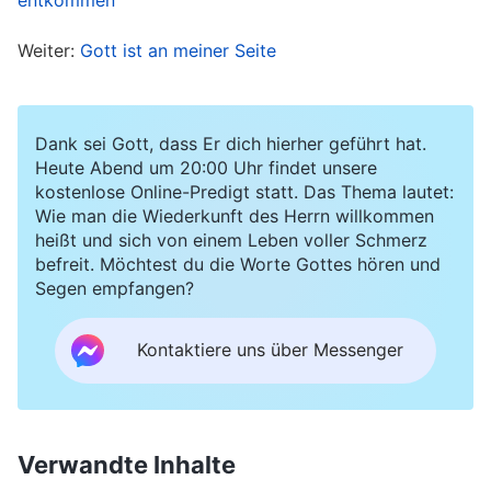
Weiter:
Gott ist an meiner Seite
Irgendwann sagte mir die Frau Hauptmann dann
freudig, dass sie von allen Zugführerinnen am
meisten Vertrauen in mich habe und dass ich an
Dank sei Gott, dass Er dich hierher geführt hat.
ihre Stelle treten würde, wenn sie einmal nicht
Heute Abend um 20:00 Uhr findet unsere
kostenlose Online-Predigt statt. Das Thema lautet:
mehr Hauptmann sein sollte. Als ich das hörte,
Wie man die Wiederkunft des Herrn willkommen
war ich unglaublich aufgeregt. Ich hatte nie
heißt und sich von einem Leben voller Schmerz
gewusst, wie sehr sie mir vertraute. Es dauerte
befreit. Möchtest du die Worte Gottes hören und
Segen empfangen?
nicht lange, und ich übernahm die Position des
Hauptmanns. Immer mehr der Soldaten
Kontaktiere uns über Messenger
schauten zu mir auf, und ich wurde überall
respektiert. Ich musste keine körperliche Arbeit
mehr leisten und hatte mehr Freizeit. Das Gefühl
Verwandte Inhalte
der Überlegenheit, das mir die Position als