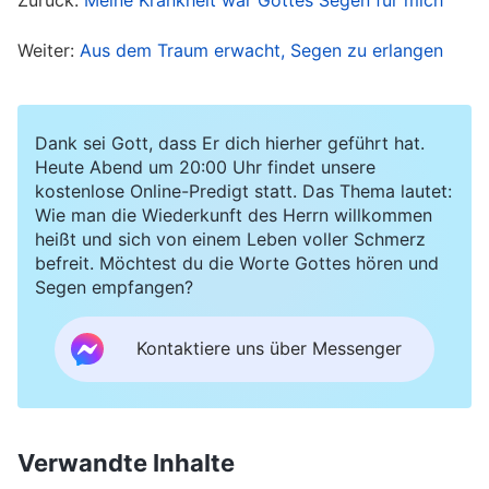
suchte diese Passage in Gottes Wort heraus, um
Weiter:
Aus dem Traum erwacht, Segen zu erlangen
sie zu lesen. Gott sagt: „
Ich will keinem von
euch den Rücken kehren und keinen von euch
ausmustern, aber wenn du nicht bestrebt bist,
Dank sei Gott, dass Er dich hierher geführt hat.
deine Sache gut zu machen, dann schadest du
Heute Abend um 20:00 Uhr findet unsere
kostenlose Online-Predigt statt. Das Thema lautet:
nur dir selbst. Nicht Ich bin es, der dich
Wie man die Wiederkunft des Herrn willkommen
ausmustert, sondern du selbst. … Meine Absicht
heißt und sich von einem Leben voller Schmerz
befreit. Möchtest du die Worte Gottes hören und
für euch alle ist, euch perfekt zu machen und
Segen empfangen?
euch zumindest zu erobern, damit diese Stufe
des Werkes erfolgreich abgeschlossen werden
Kontaktiere uns über Messenger
kann. Gott wünscht sich für alle, dass sie
perfektioniert werden, um schließlich von Ihm
gewonnen zu werden, um ganz von Ihm
Verwandte Inhalte
gereinigt zu werden und zu Menschen zu