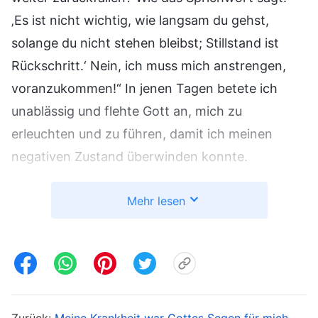
‚Es ist nicht wichtig, wie langsam du gehst,
solange du nicht stehen bleibst; Stillstand ist
Rückschritt.‘ Nein, ich muss mich anstrengen,
voranzukommen!“ In jenen Tagen betete ich
unablässig und flehte Gott an, mich zu
erleuchten und zu führen, damit ich meinen
negativen Zustand überwinden konnte.
Später fielen mir Gottes Worte wieder ein: „
Ich
Mehr lesen
will keinem von euch den Rücken kehren und
keinen von euch ausmustern, aber wenn du
nicht bestrebt bist, deine Sache gut zu machen,
dann schadest du nur dir selbst. Nicht Ich bin
es, der dich ausmustert, sondern du selbst
.“ Ich
Zurück:
Meine Krankheit war Gottes Segen für mich