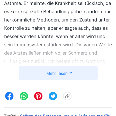
Asthma. Er meinte, die Krankheit sei tückisch, da
es keine spezielle Behandlung gebe, sondern nur
herkömmliche Methoden, um den Zustand unter
Kontrolle zu halten, aber er sagte auch, dass es
besser werden könnte, wenn er älter wird und
sein Immunsystem stärker wird. Die vagen Worte
des Arztes ließen mich voller Schmerz und
Hilflosigkeit zurück. Ich betete oft zu Gott und
bat Ihn, die Krankheit meines Kindes zu heilen.
Mehr lesen
Doch der Zustand meines Kindes besserte sich
nicht, und ich begann, Auffassungen zu
entwickeln. Ich dachte: „Ich habe immer voller
Eifer gestrebt, jeden Tag gebetet und Gottes
Worte gelesen. Ich habe nie Versammlungen
Zurück:
Sollten das Entsagen und die Aufwendung für