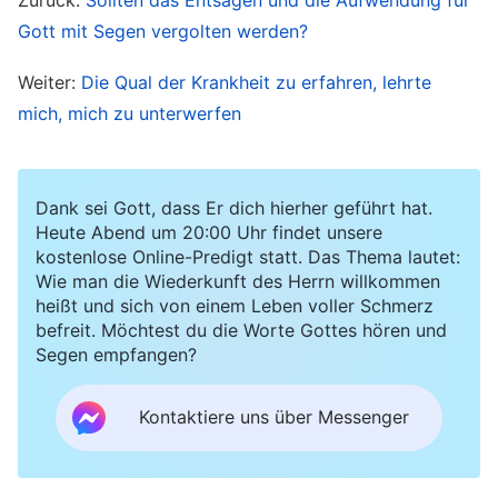
versäumt und meine Pflichten aktiv ausgeführt.
Gott mit Segen vergolten werden?
Gott sollte mich doch segnen, oder? Als ich an
Weiter:
Die Qual der Krankheit zu erfahren, lehrte
den Herrn Jesus glaubte, hatte ich Gnade,
mich, mich zu unterwerfen
Segen, Frieden und Freude. Warum hat
der
Allmächtige Gott
die Krankheit meines Kindes
nicht geheilt, wo ich doch jetzt an Ihn glaube?
Dank sei Gott, dass Er dich hierher geführt hat.
Gott ist allmächtig, könnte Er die Krankheit
Heute Abend um 20:00 Uhr findet unsere
kostenlose Online-Predigt statt. Das Thema lautet:
meines Sohnes nicht mit einem einzigen Wort
Wie man die Wiederkunft des Herrn willkommen
heilen? Warum erhört Gott meine Gebete nicht?“
heißt und sich von einem Leben voller Schmerz
befreit. Möchtest du die Worte Gottes hören und
Besonders musste ich an das Kind eines
Segen empfangen?
Verwandten denken, das einen Hirnschaden
davongetragen hatte, weil ein hohes Fieber zu
Kontaktiere uns über Messenger
spät behandelt worden war. Mein Sohn war
noch so klein. Ich fragte mich, ob das häufige