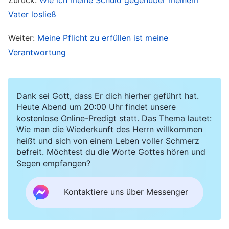
den letzten Jahren, in denen ich von zu Hause
Vater losließ
weg war, habe ich immer gehofft, eines Tages
Weiter:
Meine Pflicht zu erfüllen ist meine
wieder bei meiner Mutter zu sein, mich um sie zu
Verantwortung
kümmern, sie zu ehren und ihr einen glücklichen
Lebensabend zu schenken.“ Diese plötzliche
Nachricht traf mich wie ein Blitz aus heiterem
Dank sei Gott, dass Er dich hierher geführt hat.
Heute Abend um 20:00 Uhr findet unsere
Himmel und zerschmetterte all meine
kostenlose Online-Predigt statt. Das Thema lautet:
Hoffnungen und Erwartungen. Eine Zeit lang
Wie man die Wiederkunft des Herrn willkommen
heißt und sich von einem Leben voller Schmerz
konnte ich es nicht akzeptieren und konnte
befreit. Möchtest du die Worte Gottes hören und
nicht umhin, Gott in meinem Herzen Vorwürfe zu
Segen empfangen?
machen: „Warum hast Du meine Mutter nicht
noch ein paar gesunde Jahre leben lassen?“ Ich
Kontaktiere uns über Messenger
wollte Gott sogar bitten, mein Leben zu
verkürzen, um ihres zu verlängern, nur damit sie