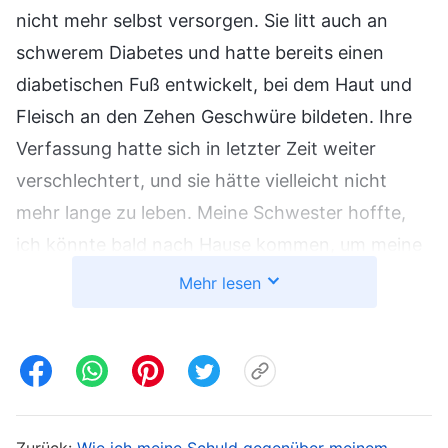
nicht mehr selbst versorgen. Sie litt auch an
schwerem Diabetes und hatte bereits einen
diabetischen Fuß entwickelt, bei dem Haut und
Fleisch an den Zehen Geschwüre bildeten. Ihre
Verfassung hatte sich in letzter Zeit weiter
verschlechtert, und sie hätte vielleicht nicht
mehr lange zu leben. Meine Schwester hoffte,
ich könnte bald nach Hause kommen, um meine
Mutter ein letztes Mal zu sehen. Als ich den Brief
Mehr lesen
las, brach für mich eine Welt zusammen. Ich
konnte es einfach nicht fassen. Ich konnte mich
nicht beherrschen und brach in Tränen aus,
während ich dachte: „Wie konnte das meiner
Mutter nur passieren? Ist das wirklich wahr? In
Zurück:
Wie ich meine Schuld gegenüber meinem