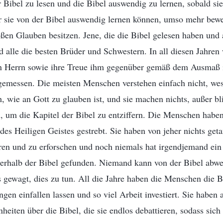
 Bibel zu lesen und die Bibel auswendig zu lernen, sobald si
 sie von der Bibel auswendig lernen können, umso mehr bewei
ßen Glauben besitzen. Jene, die die Bibel gelesen haben und
d alle die besten Brüder und Schwestern. In all diesen Jahre
n Herrn sowie ihre Treue ihm gegenüber gemäß dem Ausmaß 
gemessen. Die meisten Menschen verstehen einfach nicht, wes
h, wie an Gott zu glauben ist, und sie machen nichts, außer bl
, um die Kapitel der Bibel zu entziffern. Die Menschen haben
es Heiligen Geistes gestrebt. Sie haben von jeher nichts getan
eren und zu erforschen und noch niemals hat irgendjemand ei
ßerhalb der Bibel gefunden. Niemand kann von der Bibel abwe
gewagt, dies zu tun. All die Jahre haben die Menschen die Bi
ngen einfallen lassen und so viel Arbeit investiert. Sie haben 
eiten über die Bibel, die sie endlos debattieren, sodass sich 