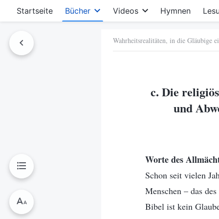
Startseite
Bücher
Videos
Hymnen
Les
Wahrheitsrealitäten, in die Gläubige e
hen
c. Die religi
und Abwe
Worte des Allmächt
Schon seit vielen Ja
Menschen – das des 
Bibel ist kein Glau