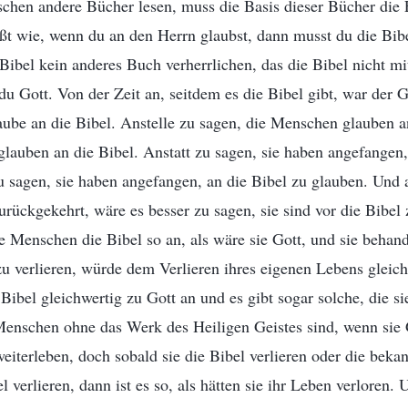
chen andere Bücher lesen, muss die Basis dieser Bücher die 
ißt wie, wenn du an den Herrn glaubst, dann musst du die Bib
 Bibel kein anderes Buch verherrlichen, das die Bibel nicht mi
 du Gott. Von der Zeit an, seitdem es die Bibel gibt, war der
ube an die Bibel. Anstelle zu sagen, die Menschen glauben an
 glauben an die Bibel. Anstatt zu sagen, sie haben angefangen,
zu sagen, sie haben angefangen, an die Bibel zu glauben. Und a
urückgekehrt, wäre es besser zu sagen, sie sind vor die Bibel
e Menschen die Bibel so an, als wäre sie Gott, und sie behand
 zu verlieren, würde dem Verlieren ihres eigenen Lebens glei
ibel gleichwertig zu Gott an und es gibt sogar solche, die si
enschen ohne das Werk des Heiligen Geistes sind, wenn sie G
eiterleben, doch sobald sie die Bibel verlieren oder die beka
l verlieren, dann ist es so, als hätten sie ihr Leben verloren.