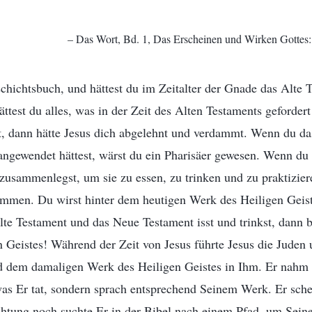
– Das Wort, Bd. 1, Das Erscheinen und Wirken Gottes: 
schichtsbuch, und hättest du im Zeitalter der Gnade das Alte
ttest du alles, was in der Zeit des Alten Testaments gefordert
, dann hätte Jesus dich abgelehnt und verdammt. Wenn du da
angewendet hättest, wärst du ein Pharisäer gewesen. Wenn du 
usammenlegst, um sie zu essen, zu trinken und zu praktizier
ammen. Du wirst hinter dem heutigen Werk des Heiligen Geis
te Testament und das Neue Testament isst und trinkst, dann b
 Geistes! Während der Zeit von Jesus führte Jesus die Juden u
d dem damaligen Werk des Heiligen Geistes in Ihm. Er nahm d
was Er tat, sondern sprach entsprechend Seinem Werk. Er sch
chtung noch suchte Er in der Bibel nach einem Pfad, um Sei