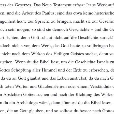
ers des Gesetzes. Das Neue Testament erfasst Jesus Werk auf
en, und die Arbeit des Paulus; sind das etwa keine historisc
ngenheit heute zur Sprache zu bringen, macht sie zur Geschi
auch sein mögen, so sind sie dennoch Geschichte – und die G
rt richten, denn Gott schaut nicht auf die Geschichte zurück
 jedoch nichts von dem Werk, das Gott heute zu vollbringen be
r nicht nach dem Wirken des Heiligen Geistes suchst, dann ver
 suchen. Wenn du die Bibel liest, um die Geschichte Israels z
Gottes Schöpfung aller Himmel und der Erde zu erforschen, da
 da du an Gott glaubst und das Leben anstrebst, da du nach G
ach toten Worten und Glaubenslehren oder einem Verständnis 
en Absichten Gottes suchen und nach der Richtung des Wirken
 du ein Archäologe wärst, dann könntest du die Bibel lesen –
nen, die an Gott glauben, und so solltest du besser nach Gotte