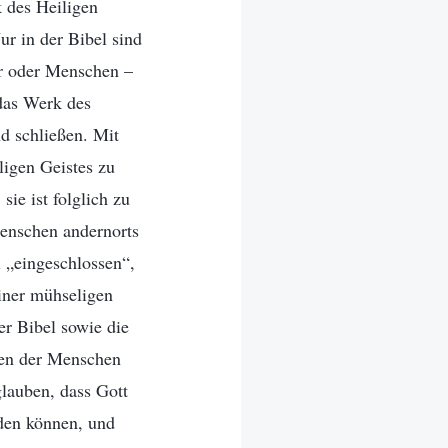
 des Heiligen
ur in der Bibel sind
er oder Menschen –
 das Werk des
nd schließen. Mit
igen Geistes zu
ie ist folglich zu
enschen andernorts
l „eingeschlossen“,
einer mühseligen
r Bibel sowie die
fen der Menschen
glauben, dass Gott
den können, und