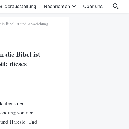
Bilderausstellung
Nachrichten
Über uns
c. Die religiöse Welt denkt, dass Glaube an Gott Glaube an die Bibel ist und Abweichung von der Bibel sei kein Glaube an Gott; dieses Verständnis ist falsch
 die Bibel ist
t; dieses
Glaubens der
wendung von der
 und Häresie. Und