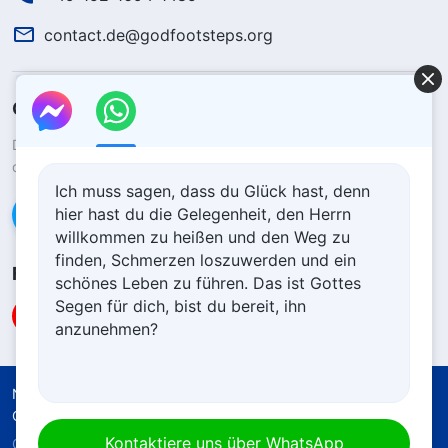
contact.de@godfootsteps.org
Gottes Königreich ist herabgekommen
Das Königreich ist auf die Erde herabgekommen! Möchtest du
das Königreich Gottes betreten?
Ich muss sagen, dass du Glück hast, denn
hier hast du die Gelegenheit, den Herrn
Kontaktiere uns über WhatsApp
willkommen zu heißen und den Weg zu
finden, Schmerzen loszuwerden und ein
Folge uns
schönes Leben zu führen. Das ist Gottes
Segen für dich, bist du bereit, ihn
anzunehmen?
Nutzungsbedingungen
Datenschutzrichtlinie
Quellenangaben
Cookie-Richtlinie
Kontaktiere uns über WhatsApp
Copyright © 2026
Die Kirche des Allmächtigen