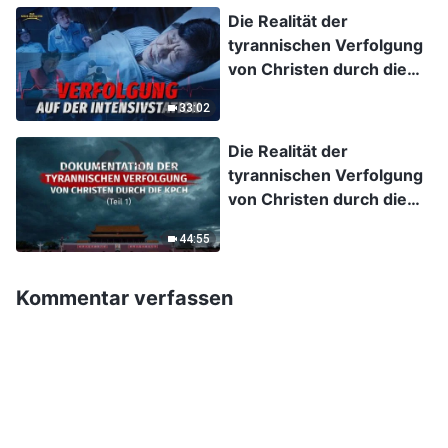
Die Realität der
tyrannischen Verfolgung
von Christen durch die
KPCh, Folge 10:
33:02
Exklusivinterview mit
einer schwerkranken
Die Realität der
Christin: Verfolgung auf
tyrannischen Verfolgung
der Intensivstation
von Christen durch die
KPCh, Folge 1:
44:55
Dokumentation der
tyrannischen Verfolgung
von Christen durch die
Kommentar verfassen
KPCh (Teil 1)