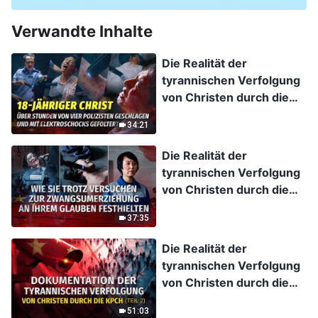
Verwandte Inhalte
Die Realität der
tyrannischen Verfolgung
von Christen durch die
KPCh, Folge 8: 18-
34:21
jähriger Christ über
Stunden von vier
Die Realität der
Polizisten geschlagen
tyrannischen Verfolgung
und mit Elektroschocks
von Christen durch die
gefoltert
KPCh, Folge 7: Ein
37:35
Exklusivinterview mit
einer Christin, die aus
Die Realität der
dem Gefängnis entlassen
tyrannischen Verfolgung
wurde: Wie sie trotz
von Christen durch die
Versuchen zur
KPCh, Folge 2:
Zwangsumerziehung an
51:03
Dokumentation der