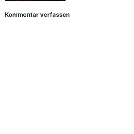
ihrem Glauben festhielt
tyrannischen Verfolgung
von Christen durch die
Kommentar verfassen
KPCh (Teil 2)