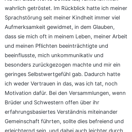
wahrlich getröstet. Im Rückblick hatte ich meiner
Sprachstörung seit meiner Kindheit immer viel
Aufmerksamkeit gewidmet, in dem Glauben,
dass sie mich oft in meinem Leben, meiner Arbeit
und meinen Pflichten beeinträchtigte und
beeinflusste, mich unkommunikativ und
besonders zurückgezogen machte und mir ein
geringes Selbstwertgefühl gab. Dadurch hatte
ich weder Vertrauen in das, was ich tat, noch
Motivation dafür. Bei den Versammlungen, wenn
Brüder und Schwestern offen über ihr
erfahrungsbasiertes Verständnis miteinander
Gemeinschaft führten, sollte dies befreiend und
erleichternd sein, und dabei auch leichter durch