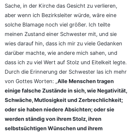
Sache, in der Kirche das Gesicht zu verlieren,
aber wenn ich Bezirksleiter würde, wäre eine
solche Blamage noch viel größer. Ich teilte
meinen Zustand einer Schwester mit, und sie
wies darauf hin, dass ich mir zu viele Gedanken
darüber machte, wie andere mich sahen, und
dass ich zu viel Wert auf Stolz und Eitelkeit legte.
Durch die Erinnerung der Schwester las ich mehr
von Gottes Worten: „
Alle Menschen tragen
einige falsche Zustände in sich, wie Negativität,
Schwäche, Mutlosigkeit und Zerbrechlichkeit;
oder sie haben niedere Absichten; oder sie
werden ständig von ihrem Stolz, ihren
selbstsüchtigen Wünschen und ihrem