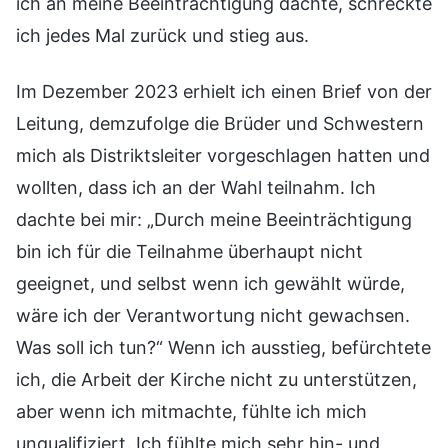
ich an meine Beeinträchtigung dachte, schreckte
ich jedes Mal zurück und stieg aus.
Im Dezember 2023 erhielt ich einen Brief von der
Leitung, demzufolge die Brüder und Schwestern
mich als Distriktsleiter vorgeschlagen hatten und
wollten, dass ich an der Wahl teilnahm. Ich
dachte bei mir: „Durch meine Beeinträchtigung
bin ich für die Teilnahme überhaupt nicht
geeignet, und selbst wenn ich gewählt würde,
wäre ich der Verantwortung nicht gewachsen.
Was soll ich tun?“ Wenn ich ausstieg, befürchtete
ich, die Arbeit der Kirche nicht zu unterstützen,
aber wenn ich mitmachte, fühlte ich mich
unqualifiziert. Ich fühlte mich sehr hin- und