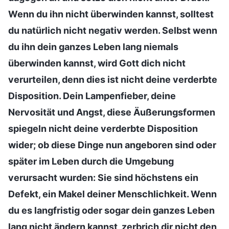
Wenn du ihn nicht überwinden kannst, solltest
du natürlich nicht negativ werden. Selbst wenn
du ihn dein ganzes Leben lang niemals
überwinden kannst, wird Gott dich nicht
verurteilen, denn dies ist nicht deine verderbte
Disposition. Dein Lampenfieber, deine
Nervosität und Angst, diese Äußerungsformen
spiegeln nicht deine verderbte Disposition
wider; ob diese Dinge nun angeboren sind oder
später im Leben durch die Umgebung
verursacht wurden: Sie sind höchstens ein
Defekt, ein Makel deiner Menschlichkeit. Wenn
du es langfristig oder sogar dein ganzes Leben
lang nicht ändern kannst, zerbrich dir nicht den