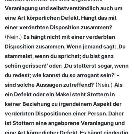
Veranlagung und selbstverständlich auch um
eine Art körperlichen Defekt. Hängt das mit
einer verderbten Disposition zusammen?
(Nein.)
Es hängt nicht mit einer verderbten
Disposition zusammen. Wenn jemand sagt: ‚Du
stammelst, wenn du sprichst; du bist ganz
schön gerissen!‘ oder: ‚Du stotterst sogar, wenn
du redest; wie kannst du so arrogant sein?‘ –
sind solche Aussagen zutreffend?
(Nein.)
Als
ein Defekt oder ein Makel steht Stottern in
keiner Beziehung zu irgendeinem Aspekt der
verderbten Dispositionen einer Person. Daher
ist Stottern eine angeborene Veranlagung und
eine Art körperlicher Defekt. Es hängt eindeutig