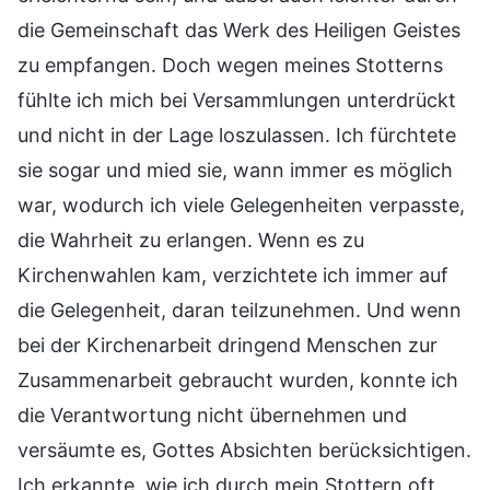
die Gemeinschaft das Werk des Heiligen Geistes
zu empfangen. Doch wegen meines Stotterns
fühlte ich mich bei Versammlungen unterdrückt
und nicht in der Lage loszulassen. Ich fürchtete
sie sogar und mied sie, wann immer es möglich
war, wodurch ich viele Gelegenheiten verpasste,
die Wahrheit zu erlangen. Wenn es zu
Kirchenwahlen kam, verzichtete ich immer auf
die Gelegenheit, daran teilzunehmen. Und wenn
bei der Kirchenarbeit dringend Menschen zur
Zusammenarbeit gebraucht wurden, konnte ich
die Verantwortung nicht übernehmen und
versäumte es, Gottes Absichten berücksichtigen.
Ich erkannte, wie ich durch mein Stottern oft