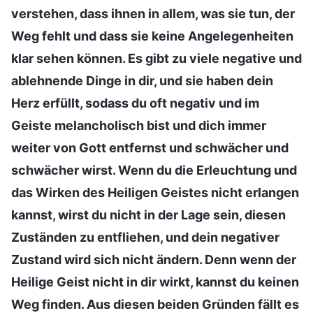
verstehen, dass ihnen in allem, was sie tun, der
Weg fehlt und dass sie keine Angelegenheiten
klar sehen können. Es gibt zu viele negative und
ablehnende Dinge in dir, und sie haben dein
Herz erfüllt, sodass du oft negativ und im
Geiste melancholisch bist und dich immer
weiter von Gott entfernst und schwächer und
schwächer wirst. Wenn du die Erleuchtung und
das Wirken des Heiligen Geistes nicht erlangen
kannst, wirst du nicht in der Lage sein, diesen
Zuständen zu entfliehen, und dein negativer
Zustand wird sich nicht ändern. Denn wenn der
Heilige Geist nicht in dir wirkt, kannst du keinen
Weg finden. Aus diesen beiden Gründen fällt es