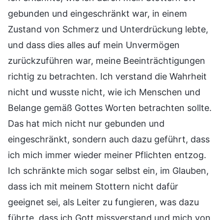
gebunden und eingeschränkt war, in einem
Zustand von Schmerz und Unterdrückung lebte,
und dass dies alles auf mein Unvermögen
zurückzuführen war, meine Beeinträchtigungen
richtig zu betrachten. Ich verstand die Wahrheit
nicht und wusste nicht, wie ich Menschen und
Belange gemäß Gottes Worten betrachten sollte.
Das hat mich nicht nur gebunden und
eingeschränkt, sondern auch dazu geführt, dass
ich mich immer wieder meiner Pflichten entzog.
Ich schränkte mich sogar selbst ein, im Glauben,
dass ich mit meinem Stottern nicht dafür
geeignet sei, als Leiter zu fungieren, was dazu
führte, dass ich Gott missverstand und mich von