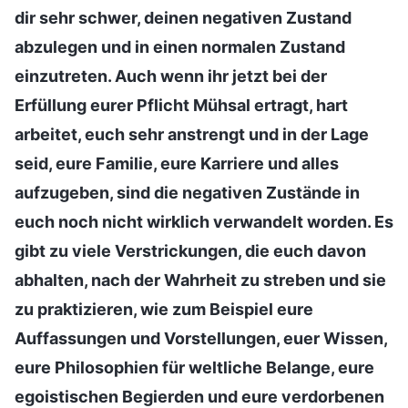
dir sehr schwer, deinen negativen Zustand
abzulegen und in einen normalen Zustand
einzutreten. Auch wenn ihr jetzt bei der
Erfüllung eurer Pflicht Mühsal ertragt, hart
arbeitet, euch sehr anstrengt und in der Lage
seid, eure Familie, eure Karriere und alles
aufzugeben, sind die negativen Zustände in
euch noch nicht wirklich verwandelt worden. Es
gibt zu viele Verstrickungen, die euch davon
abhalten, nach der Wahrheit zu streben und sie
zu praktizieren, wie zum Beispiel eure
Auffassungen und Vorstellungen, euer Wissen,
eure Philosophien für weltliche Belange, eure
egoistischen Begierden und eure verdorbenen