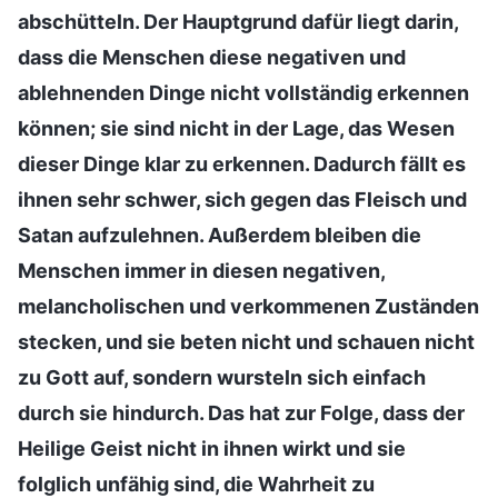
abschütteln. Der Hauptgrund dafür liegt darin,
dass die Menschen diese negativen und
ablehnenden Dinge nicht vollständig erkennen
können; sie sind nicht in der Lage, das Wesen
dieser Dinge klar zu erkennen. Dadurch fällt es
ihnen sehr schwer, sich gegen das Fleisch und
Satan aufzulehnen. Außerdem bleiben die
Menschen immer in diesen negativen,
melancholischen und verkommenen Zuständen
stecken, und sie beten nicht und schauen nicht
zu Gott auf, sondern wursteln sich einfach
durch sie hindurch. Das hat zur Folge, dass der
Heilige Geist nicht in ihnen wirkt und sie
folglich unfähig sind, die Wahrheit zu