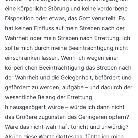
eine körperliche Störung und keine verdorbene
Disposition oder etwas, das Gott verurteilt. Es
hat keinen Einfluss auf mein Streben nach der
Wahrheit oder mein Streben nach Errettung. Ich
sollte mich durch meine Beeinträchtigung nicht
einschränken lassen. Wenn ich wegen einer
körperlichen Beeinträchtigung das Streben nach
der Wahrheit und die Gelegenheit, befördert und
gefördert zu werden, aufgäbe – und dadurch der
wesentliche Belang der Errettung
hinausgezögert würde – würde ich dann nicht
das Größere zugunsten des Geringeren opfern?
Wäre das nicht wahrhaft töricht und unwürdig?
Als ich diese Worte Gottes las, fühlte ich mich