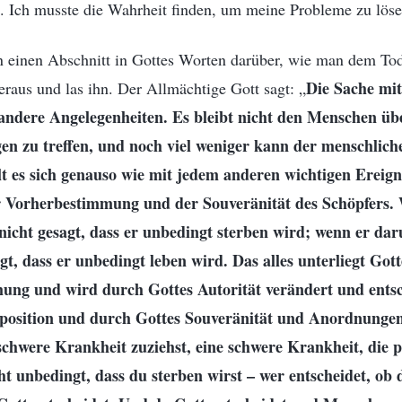
n. Ich musste die Wahrheit finden, um meine Probleme zu löse
n einen Abschnitt in Gottes Worten darüber, wie man dem Tod
Die Sache mit
heraus und las ihn. Der Allmächtige Gott sagt: „
andere Angelegenheiten. Es bleibt nicht den Menschen übe
en zu treffen, und noch viel weniger kann der menschliche
t es sich genauso wie mit jedem anderen wichtigen Ereign
der Vorherbestimmung und der Souveränität des Schöpfer
t nicht gesagt, dass er unbedingt sterben wird; wenn er dar
agt, dass er unbedingt leben wird. Das alles unterliegt Got
ng und wird durch Gottes Autorität verändert und ents
sposition und durch Gottes Souveränität und Anordnunge
 schwere Krankheit zuziehst, eine schwere Krankheit, die pot
ht unbedingt, dass du sterben wirst – wer entscheidet, ob 