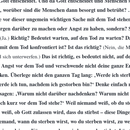
Gott entscheidet. Und da Gott entscheidet und Menschen s
n, worüber sind die Menschen dann besorgt und betrübt
ie vor dieser ungemein wichtigen Sache mit dem Tod stehen,
Sorgen darüber zu machen oder Angst zu haben, sondern? S
Richtig? Bedeutet warten, auf den Tod zu warten? D
(Ja.)
it dem Tod konfrontiert ist? Ist das richtig?
(Nein, die M
Das ist richtig, es bedeutet nicht, auf 
d sich unterwerfen.)
 Angst vor dem Tod und verschwende nicht deine ganze En
en. Überlege nicht den ganzen Tag lang: ‚Werde ich st
erde ich tun, nachdem ich gestorben bin?‘ Denke einfach 
agen: ‚Warum nicht darüber nachdenken? Warum nicht
ch kurz vor dem Tod stehe?‘ Weil niemand weiß, ob du st
weiß, ob Gott zulassen wird, dass du stirbst – diese Ding
emand, wann du sterben wirst, wo du sterben wirst, zu we