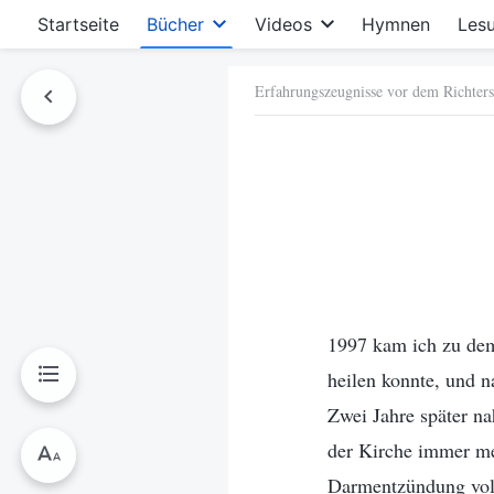
Startseite
Bücher
Videos
Hymnen
Les
Erfahrungszeugnisse vor dem Richters
hen
1997 kam ich zu dem
heilen konnte, und n
Zwei Jahre später n
der Kirche immer mei
Darmentzündung voll