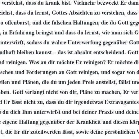
verstehst, dass du krank bist. Vielmehr bezweckt Er dam
ehst, dass du lernst, Gottes Absichten zu verstehen, das
du offenbarst, und die falschen Haltungen, die du Gott g
 in Erfahrung bringst und dass du lernst, wie man sich G
terwirft, sodass du wahre Unterwerfung gegenüber Gott
dhaft bleiben kannst – das ist absolut entscheidend. Got
nd reinigen. Was an dir möchte Er reinigen? Er möchte di
chen und Forderungen an Gott reinigen, und sogar von d
len und Plänen, die du um jeden Preis anstellst, fällst u
ben. Gott verlangt nicht von dir, Pläne zu machen, Er verl
nd Er lässt nicht zu, dass du dir irgendetwas Extravagant
ss du dich Ihm unterwirfst und bei deiner Praxis und dei
 eigene Haltung gegenüber der Krankheit und diesen kör
t, die Er dir zuteilwerden lässt, sowie deine persönliche