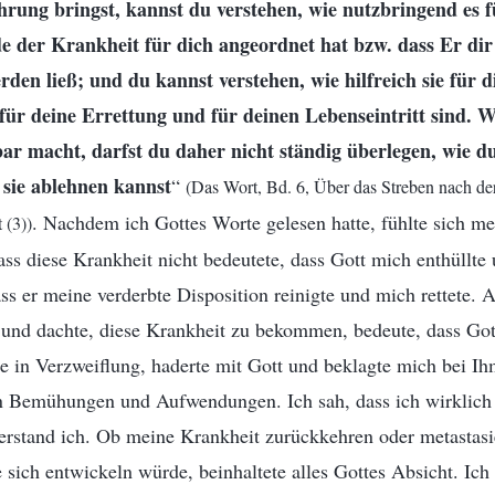
hrung bringst, kannst du verstehen, wie nutzbringend es fü
e der Krankheit für dich angeordnet hat bzw. dass Er dir 
rden ließ; und du kannst verstehen, wie hilfreich sie für
 für deine Errettung und für deinen Lebenseintritt sind. W
r macht, darfst du daher nicht ständig überlegen, wie d
r sie ablehnen kannst
“
(Das Wort, Bd. 6, Über das Streben nach d
. Nachdem ich Gottes Worte gelesen hatte, fühlte sich me
 (3))
dass diese Krankheit nicht bedeutete, dass Gott mich enthüllte
ss er meine verderbte Disposition reinigte und mich rettete. A
 und dachte, diese Krankheit zu bekommen, bedeute, dass Got
te in Verzweiflung, haderte mit Gott und beklagte mich bei I
n Bemühungen und Aufwendungen. Ich sah, dass ich wirklich
verstand ich. Ob meine Krankheit zurückkehren oder metastas
ich entwickeln würde, beinhaltete alles Gottes Absicht. Ich 