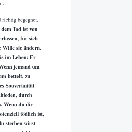
n.
 richtig begegnet,
 dem Tod ist von
rlassen, für sich
 Wille sie ändern.
is im Leben: Er
s. Wenn jemand um
um bettelt, zu
tes Souveränität
chieden, durch
n. Wenn du dir
enziell tödlich ist,
du sterben wirst