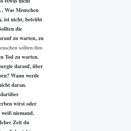
o etwas nicht
? … Was Menschen
 ist nicht, betrübt
ollten die
arauf zu warten, zu
enschen sollten ihm
den Tod zu warten.
ergie darauf, über
erben? Wann werde
nicht daran.
 darüber
erben wirst oder
e weiß niemand.
lcher Zeit du