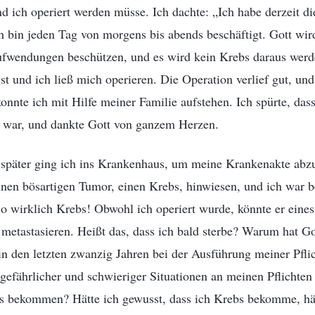
d ich operiert werden müsse. Ich dachte: „Ich habe derzeit die
ch bin jeden Tag von morgens bis abends beschäftigt. Gott wi
wendungen beschützen, und es wird kein Krebs daraus werde
gst und ich ließ mich operieren. Die Operation verlief gut, u
onnte ich mit Hilfe meiner Familie aufstehen. Ich spürte, dass
 war, und dankte Gott von ganzem Herzen.
später ging ich ins Krankenhaus, um meine Krankenakte abzu
inen bösartigen Tumor, einen Krebs, hinwiesen, und ich war 
so wirklich Krebs! Obwohl ich operiert wurde, könnte er eine
etastasieren. Heißt das, dass ich bald sterbe? Warum hat Go
in den letzten zwanzig Jahren bei der Ausführung meiner Pflich
r gefährlicher und schwieriger Situationen an meinen Pflichten
bs bekommen? Hätte ich gewusst, dass ich Krebs bekomme, hä