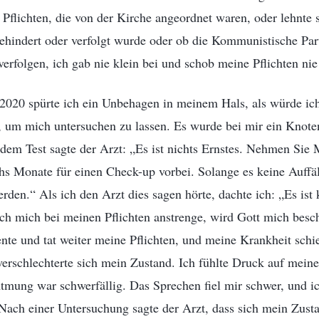
 Pflichten, die von der Kirche angeordnet waren, oder lehnte 
indert oder verfolgt wurde oder ob die Kommunistische Part
verfolgen, ich gab nie klein bei und schob meine Pflichten nie
2020 spürte ich ein Unbehagen in meinem Hals, als würde ich
, um mich untersuchen zu lassen. Es wurde bei mir ein Knoten
 dem Test sagte der Arzt: „Es ist nichts Ernstes. Nehmen Si
s Monate für einen Check-up vorbei. Solange es keine Auffäl
erden.“ Als ich den Arzt dies sagen hörte, dachte ich: „Es ist
ich mich bei meinen Pflichten anstrenge, wird Gott mich bes
te und tat weiter meine Pflichten, und meine Krankheit schi
verschlechterte sich mein Zustand. Ich fühlte Druck auf mein
tmung war schwerfällig. Das Sprechen fiel mir schwer, und i
Nach einer Untersuchung sagte der Arzt, dass sich mein Zust