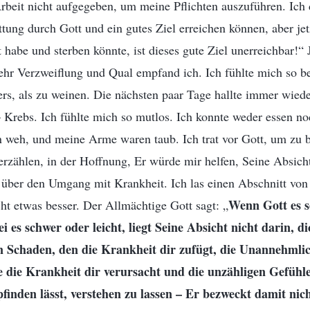
beit nicht aufgegeben, um meine Pflichten auszuführen. Ich 
ttung durch Gott und ein gutes Ziel erreichen können, aber jetz
 habe und sterben könnte, ist dieses gute Ziel unerreichbar!“
ehr Verzweiflung und Qual empfand ich. Ich fühlte mich so b
ers, als zu weinen. Die nächsten paar Tage hallte immer wiede
rebs. Ich fühlte mich so mutlos. Ich konnte weder essen noc
 weh, und meine Arme waren taub. Ich trat vor Gott, um zu 
rzählen, in der Hoffnung, Er würde mir helfen, Seine Absich
e über den Umgang mit Krankheit. Ich las einen Abschnitt vo
Wenn Gott es so
ht etwas besser. Der Allmächtige Gott sagt: „
i es schwer oder leicht, liegt Seine Absicht nicht darin, di
n Schaden, den die Krankheit dir zufügt, die Unannehmli
e die Krankheit dir verursacht und die unzähligen Gefühle
inden lässt, verstehen zu lassen – Er bezweckt damit nich