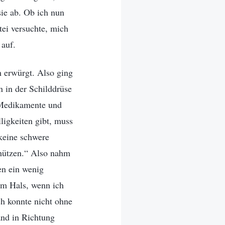
sie ab. Ob ich nun
ei versuchte, mich
 auf.
 erwürgt. Also ging
 in der Schilddrüse
e Medikamente und
ligkeiten gibt, muss
 keine schwere
chützen.“ Also nahm
en ein wenig
em Hals, wenn ich
ch konnte nicht ohne
and in Richtung