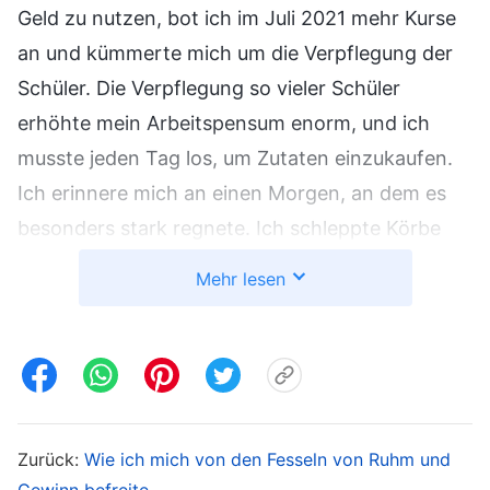
Geld zu nutzen, bot ich im Juli 2021 mehr Kurse
an und kümmerte mich um die Verpflegung der
Schüler. Die Verpflegung so vieler Schüler
erhöhte mein Arbeitspensum enorm, und ich
musste jeden Tag los, um Zutaten einzukaufen.
Ich erinnere mich an einen Morgen, an dem es
besonders stark regnete. Ich schleppte Körbe
voller Gemüse, jeder etliche Kilo schwer, einzeln
Mehr lesen
durch den Regen zum Auto. Ich war bis auf die
Knochen durchnässt, aber es machte mir
überhaupt nichts aus. Ich dachte bei mir: „Es ist
nur dieser eine Monat; wenn ich durchhalte, ist
es bald vorbei. Nach diesem Monat wird Geld
Zurück:
Wie ich mich von den Fesseln von Ruhm und
gezählt, und ich bin dem guten Leben, nach dem
Gewinn befreite