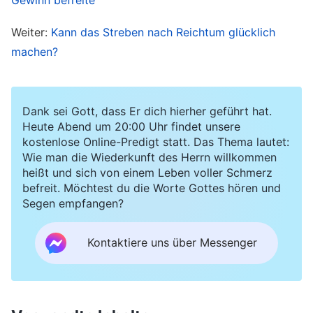
ich mich sehne, einen Schritt näher.“ Allein der
Weiter:
Kann das Streben nach Reichtum glücklich
Gedanke daran machte mich glücklich. Doch ich
machen?
hätte nie erwartet, dass ich in der dritten
Juliwoche die Nachricht erhalten würde, dass
wegen der Pandemie alle Schulen den Unterricht
Dank sei Gott, dass Er dich hierher geführt hat.
einstellen mussten. Das traf mich wie ein Blitz
Heute Abend um 20:00 Uhr findet unsere
kostenlose Online-Predigt statt. Das Thema lautet:
aus heiterem Himmel. Ich hatte enorme Arbeit in
Wie man die Wiederkunft des Herrn willkommen
die Vorbereitung dieser Sommerkurse gesteckt
heißt und sich von einem Leben voller Schmerz
befreit. Möchtest du die Worte Gottes hören und
und viel Arbeitskraft, Material und Geld
Segen empfangen?
investiert. Nach meinem Plan hätte ich das Geld
problemlos einstreichen können, wenn ich nur
Kontaktiere uns über Messenger
diesen Monat überstanden hätte, aber zu diesem
Zeitpunkt war erst die Hälfte des Unterrichts
abgeschlossen, und ich musste das Geld für die