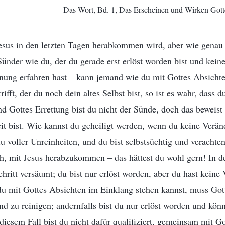
– Das Wort, Bd. 1, Das Erscheinen und Wirken Gotte
Jesus in den letzten Tagen herabkommen wird, aber wie genau
nder wie du, der du gerade erst erlöst worden bist und kein
ung erfahren hast – kann jemand wie du mit Gottes Absichte
ifft, der du noch dein altes Selbst bist, so ist es wahr, dass d
d Gottes Errettung bist du nicht der Sünde, doch das beweist 
it bist. Wie kannst du geheiligt werden, wenn du keine Verän
 du voller Unreinheiten, und du bist selbstsüchtig und verachte
, mit Jesus herabzukommen – das hättest du wohl gern! In 
chritt versäumt; du bist nur erlöst worden, aber du hast keine
du mit Gottes Absichten im Einklang stehen kannst, muss Gott
d zu reinigen; andernfalls bist du nur erlöst worden und kön
 diesem Fall bist du nicht dafür qualifiziert, gemeinsam mit 