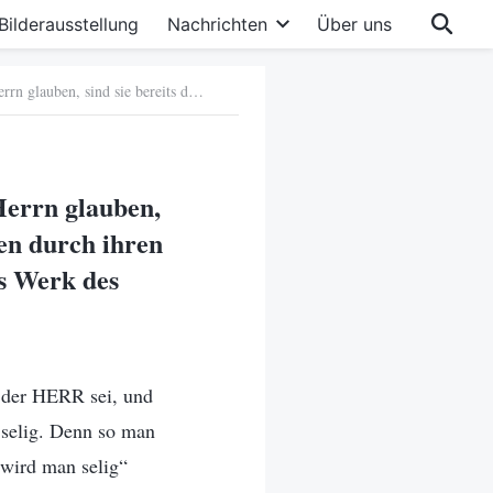
Bilderausstellung
Nachrichten
Über uns
9. Die Auffassung der religiösen Welt, „Indem sie an den Herrn glauben, sind sie bereits durch den Glauben gerechtfertigt und haben durch ihren Glauben die Errettung bereits erlangt, und müssen das Werk des Gerichts der letzten Tage nicht annehmen.“
Herrn glauben,
ben durch ihren
as Werk des
 der HERR sei, und
 selig. Denn so man
wird man selig“