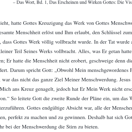
– Das Wort, Bd. 1, Das Erscheinen und Wirken Gottes: Die Vis
ieht, hatte Gottes Kreuzigung das Werk von Gottes Menschwe
gesamte Menschheit erlöst und Ihm erlaubt, den Schlüssel zum
 dass Gottes Werk völlig vollbracht wurde. In der Tat wurde 
leiner Teil Seines Werks vollbracht. Alles, was Er getan hatte
n; Er hatte die Menschheit nicht erobert, geschweige denn di
ert. Darum spricht Gott: „Obwohl Mein menschgewordenes Fl
, war das nicht das ganze Ziel Meiner Menschwerdung. Jesus i
Mich ans Kreuz genagelt, jedoch hat Er Mein Werk nicht ers
avon.“ So leitete Gott die zweite Runde der Pläne ein, um das 
rzuführen. Gottes endgültige Absicht war, alle der Menschen
en, perfekt zu machen und zu gewinnen. Deshalb hat sich Got
ahr bei der Menschwerdung die Stirn zu bieten.