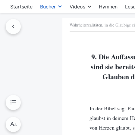
Startseite
Bücher
Videos
Hymnen
Les
Wahrheitsrealitäten, in die Gläubige e
hen
9. Die Auffas
sind sie berei
Glauben di
In der Bibel sagt P
glaubst in deinem He
von Herzen glaubt, 