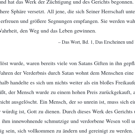
, und hat das Werk der Züchtigung und des Gerichts begonnen.
ere Sphäre versetzt. All jene, die sich Seiner Herrschaft unt
 erfreuen und größere Segnungen empfangen. Sie werden wahr
Wahrheit, den Weg und das Leben gewinnen.
– Das Wort, Bd. 1, Das Erscheinen und
öst wurde, waren bereits viele von Satans Giften in ihn gepf
Jahren der Verderbnis durch Satan wohnt dem Menschen eine N
halb handelte es sich um nichts weiter als ein bloßes Freikau
ißt, der Mensch wurde zu einem hohen Preis zurückgekauft, ab
icht ausgelöscht. Ein Mensch, der so unrein ist, muss sich e
r würdig ist, Gott zu dienen. Durch dieses Werk des Gerichts
s ihm innewohnende schmutzige und verdorbene Wesen voll u
ig sein, sich vollkommen zu ändern und gereinigt zu werden.