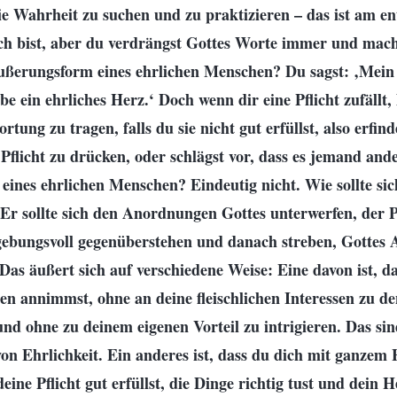
ie Wahrheit zu suchen und zu praktizieren – das ist am e
lich bist, aber du verdrängst Gottes Worte immer und mach
 Äußerungsform eines ehrlichen Menschen? Du sagst: ‚Mein
abe ein ehrliches Herz.‘ Doch wenn dir eine Pflicht zufällt,
rtung zu tragen, falls du sie nicht gut erfüllst, also erfin
Pflicht zu drücken, oder schlägst vor, dass es jemand ande
ines ehrlichen Menschen? Eindeutig nicht. Wie sollte sich
r sollte sich den Anordnungen Gottes unterwerfen, der Pf
ngebungsvoll gegenüberstehen und danach streben, Gottes 
 Das äußert sich auf verschiedene Weise: Eine davon ist, da
en annimmst, ohne an deine fleischlichen Interessen zu d
und ohne zu deinem eigenen Vorteil zu intrigieren. Das si
n Ehrlichkeit. Ein anderes ist, dass du dich mit ganzem
deine Pflicht gut erfüllst, die Dinge richtig tust und dein 