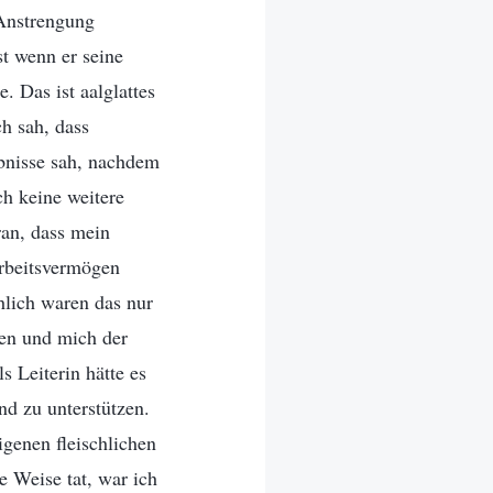
 Anstrengung
st wenn er seine
e. Das ist aalglattes
h sah, dass
bnisse sah, nachdem
ch keine weitere
ran, dass mein
Arbeitsvermögen
chlich waren das nur
den und mich der
 Leiterin hätte es
d zu unterstützen.
igenen fleischlichen
e Weise tat, war ich