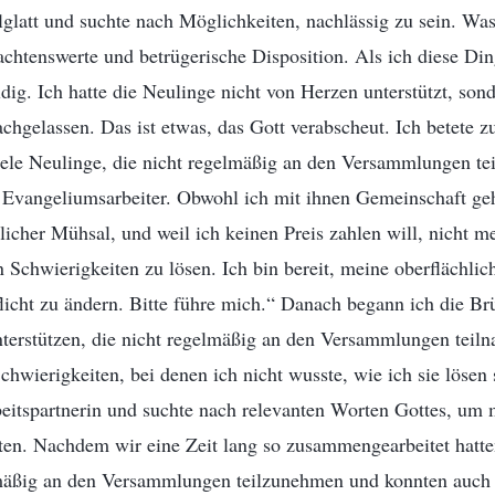
alglatt und suchte nach Möglichkeiten, nachlässig zu sein. Was
rachtenswerte und betrügerische Disposition. Als ich diese Din
dig. Ich hatte die Neulinge nicht von Herzen unterstützt, sond
chgelassen. Das ist etwas, das Gott verabscheut. Ich betete zu
 viele Neulinge, die nicht regelmäßig an den Versammlungen t
e Evangeliumsarbeiter. Obwohl ich mit ihnen Gemeinschaft geh
licher Mühsal, und weil ich keinen Preis zahlen will, nicht m
n Schwierigkeiten zu lösen. Ich bin bereit, meine oberflächli
licht zu ändern. Bitte führe mich.“ Danach begann ich die B
nterstützen, die nicht regelmäßig an den Versammlungen teil
chwierigkeiten, bei denen ich nicht wusste, wie ich sie lösen 
eitspartnerin und suchte nach relevanten Worten Gottes, um 
ten. Nachdem wir eine Zeit lang so zusammengearbeitet hatte
mäßig an den Versammlungen teilzunehmen und konnten auch e