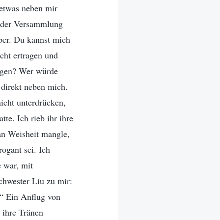
 etwas neben mir
in der Versammlung
über. Du kannst mich
cht ertragen und
ragen? Wer würde
 direkt neben mich.
nicht unterdrücken,
te. Ich rieb ihr ihre
 an Weisheit mangle,
rogant sei. Ich
e war, mit
chwester Liu zu mir:
r.“ Ein Anflug von
 ihre Tränen