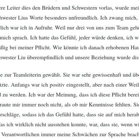
dere Leiter dies den Brüdern und Schwestern vorlas, wurde mei
Schwester Lius Worte besonders unfreundlich. Ich zwang mich
lich war ich in Aufruhr. Weil nur drei von uns zum Team geh
r mich sprach. Ich hatte das Gefühl, jeder würde denken, ich w
ißig bei meiner Pflicht. Wie könnte ich danach erhobenen Ha
hwester Liu überempfindlich und unsere Beziehung wurde dist
e zur Teamleiterin gewählt. Sie war sehr gewissenhaft und übe
tzte. Anfangs war ich positiv eingestellt, aber nach einer Wei
zu werden. Ich war der Meinung, dass ich diese Pflicht bereits
ertraute mir immer noch nicht, als ob mir Kenntnisse fehlten. S
rschläge, sodass ich das Gefühl hatte, dass sie auf mich hera
s ich wirklich nicht ausstehen konnte, war, dass sie, wenn w
 Verantwortlichen immer meine Schwächen zur Sprache bracht