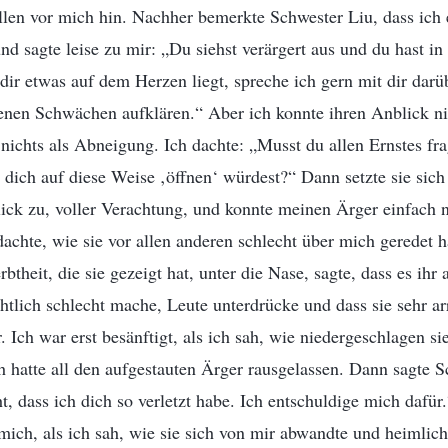
len vor mich hin. Nachher bemerkte Schwester Liu, dass ich
und sagte leise zu mir: „Du siehst verärgert aus und du hast 
dir etwas auf dem Herzen liegt, spreche ich gern mit dir dar
enen Schwächen aufklären.“ Aber ich konnte ihren Anblick ni
 nichts als Abneigung. Ich dachte: „Musst du allen Ernstes f
 dich auf diese Weise ‚öffnen‘ würdest?“ Dann setzte sie sich
lick zu, voller Verachtung, und konnte meinen Ärger einfach 
achte, wie sie vor allen anderen schlecht über mich geredet hat
btheit, die sie gezeigt hat, unter die Nase, sagte, dass es ihr
chtlich schlecht mache, Leute unterdrücke und dass sie sehr ar
 Ich war erst besänftigt, als ich sah, wie niedergeschlagen si
hatte all den aufgestauten Ärger rausgelassen. Dann sagte S
ht, dass ich dich so verletzt habe. Ich entschuldige mich dafü
mich, als ich sah, wie sie sich von mir abwandte und heimlich