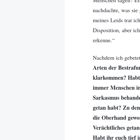
Menschen sagen? Ein
nachdachte, was sie 
meines Leids trat ic
Disposition, aber ich
erkenne.“
Nachdem ich gebetet 
Arten der Bestrafun
klarkommen? Habt i
immer Menschen in
Sarkasmus behande
getan habt? Zu dem
die Oberhand gewon
Verächtliches getan
Habt ihr euch tief 