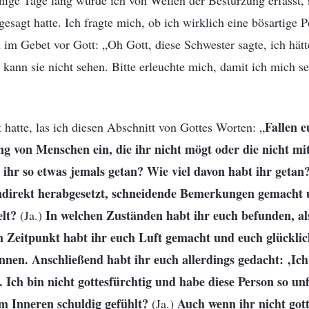
ige Tage lang wurde ich von Wellen der Bestürzung erfasst, 
gesagt hatte. Ich fragte mich, ob ich wirklich eine bösartige 
h im Gebet vor Gott: „Oh Gott, diese Schwester sagte, ich hätt
 kann sie nicht sehen. Bitte erleuchte mich, damit ich mich se
Fallen e
hatte, las ich diesen Abschnitt von Gottes Worten: „
g von Menschen ein, die ihr nicht mögt oder die nicht mi
hr so etwas jemals getan? Wie viel davon habt ihr getan?
direkt herabgesetzt, schneidende Bemerkungen gemacht u
lt?
In welchen Zuständen habt ihr euch befunden, als
(Ja.)
 Zeitpunkt habt ihr euch Luft gemacht und euch glücklich 
nen. Anschließend habt ihr euch allerdings gedacht: ‚Ich
. Ich bin nicht gottesfürchtig und habe diese Person so unf
im Inneren schuldig gefühlt?
Auch wenn ihr nicht gott
(Ja.)