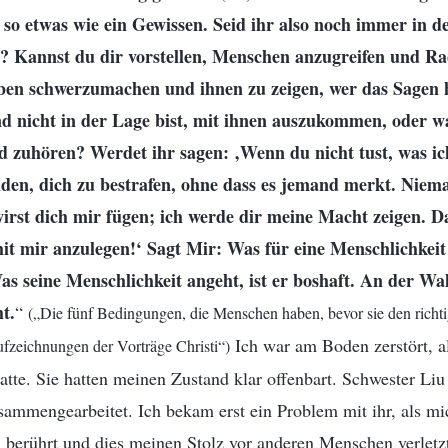
 so etwas wie ein Gewissen. Seid ihr also noch immer in d
n? Kannst du dir vorstellen, Menschen anzugreifen und Ra
ben schwerzumachen und ihnen zu zeigen, wer das Sagen
und nicht in der Lage bist, mit ihnen auszukommen, oder w
 zuhören? Werdet ihr sagen: ‚Wenn du nicht tust, was ich
nden, dich zu bestrafen, ohne dass es jemand merkt. Niem
irst dich mir fügen; ich werde dir meine Macht zeigen. D
it mir anzulegen!‘ Sagt Mir: Was für eine Menschlichkeit
as seine Menschlichkeit angeht, ist er boshaft. An der Wa
t.
“
(„Die fünf Bedingungen, die Menschen haben, bevor sie den rich
Ich war am Boden zerstört, a
ufzeichnungen der Vorträge Christi“)
hatte. Sie hatten meinen Zustand klar offenbart. Schwester Liu
sammengearbeitet. Ich bekam erst ein Problem mit ihr, als mi
n berührt und dies meinen Stolz vor anderen Menschen verletz