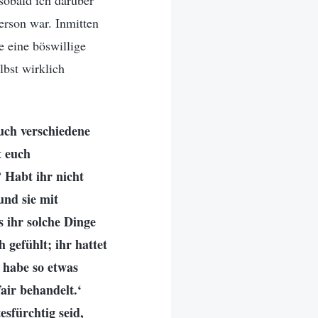
sobald ich darüber
Person war. Inmitten
e eine böswillige
lbst wirklich
uch verschiedene
t euch
 Habt ihr nicht
nd sie mit
 ihr solche Dinge
gefühlt; ihr hattet
 habe so etwas
air behandelt.‘
esfürchtig seid,