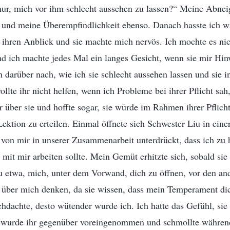
 nur, mich vor ihm schlecht aussehen zu lassen?“ Meine Abne
und meine Überempfindlichkeit ebenso. Danach hasste ich w
ihren Anblick und sie machte mich nervös. Ich mochte es nic
nd ich machte jedes Mal ein langes Gesicht, wenn sie mir Hin
darüber nach, wie ich sie schlecht aussehen lassen und sie i
ollte ihr nicht helfen, wenn ich Probleme bei ihrer Pflicht sah
er über sie und hoffte sogar, sie würde im Rahmen ihrer Pflich
Lektion zu erteilen. Einmal öffnete sich Schwester Liu in ei
h von mir in unserer Zusammenarbeit unterdrückt, dass ich zu h
 mit mir arbeiten sollte. Mein Gemüt erhitzte sich, sobald sie 
u etwa, mich, unter dem Vorwand, dich zu öffnen, vor den an
t über mich denken, da sie wissen, dass mein Temperament dic
hdachte, desto wütender wurde ich. Ich hatte das Gefühl, sie
h wurde ihr gegenüber voreingenommen und schmollte während