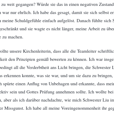
 zu weit gegangen? Würde sie das in einen negativen Zustand
h war nur ehrlich. Ich habe das gesagt, damit sie sich selbst 
h meine Schuldgefühle einfach aufgelöst. Danach fühlte sich 
eschränkt und sie wagte es nicht länger, meine Arbeit zu übe
e zu machen.
llte unsere Kirchenleiterin, dass alle die Teamleiter schriftli
keit den Prinzipien gemäß bewerten zu können. Ich war insge
edingt all die Verderbtheit ans Licht bringen, die Schwester L
das erkennen konnte, was sie war, und um sie dazu zu bringen
ch spürte einen Anflug von Unbehagen und erkannte, dass mei
jektiv sein und Gottes Prüfung annehmen sollte. Ich wollte be
in, aber als ich darüber nachdachte, wie mich Schwester Liu i
ler Missgunst. Ich habe all meine Voreingenommenheit ihr ge