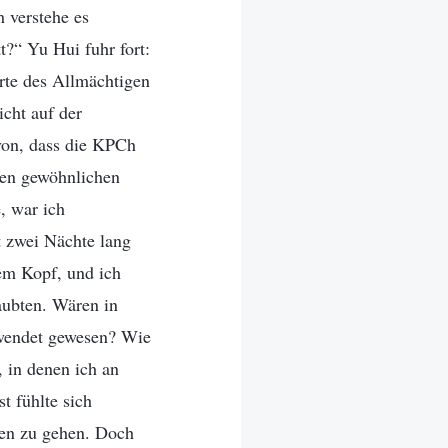
 verstehe es
t?“ Yu Hui fuhr fort:
rte des Allmächtigen
icht auf der
von, dass die KPCh
nen gewöhnlichen
, war ich
t zwei Nächte lang
em Kopf, und ich
aubten. Wären in
hwendet gewesen? Wie
 in denen ich an
t fühlte sich
gen zu gehen. Doch