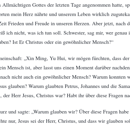
s Allmächtigen Gottes der letzten Tage angenommen hatte, spü
orten mein Herz nährte und unserem Leben wirklich zugutek
r Zeit Frieden und Freude in unseren Herzen. Aber jetzt, nach 
iß ich nicht, was ich tun soll. Schwester, sag mir, wer genau 
uben? Ist Er Christus oder ein gewöhnlicher Mensch?“
emeinschaft: „Xin Ming, Yu Hui, wir mögen fürchten, dass der
 ein Mensch ist, aber lasst uns einen Moment darüber nachde
nach nicht auch ein gewöhnlicher Mensch? Warum konnten wi
sus glauben? Warum glaubten Petrus, Johannes und die Samari
 der Herr Jesus, Christus war? Habt ihr über diese Fragen n
kurz und sagte: „Warum glauben wir? Über diese Fragen habe 
hte nur, Jesus sei der Herr, Christus, und dass wir glauben sol