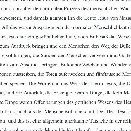
 und durchlief den normalen Prozess des menschlichen Wach
Schwestern, und damals nannten Ihn die Leute Jesus von Naza
All das waren Ausprägungen der normalen Menschlichkeit de
rr Jesus nur ein gewöhnlicher Jude, doch Er besaß das Wesen 
t zum Ausdruck bringen und den Menschen den Weg der Buße 
ng vollbringen, die Sünden der Menschen vergeben und Gottes
tion zum Ausdruck bringen. Er konnte Zeichen und Wunder vo
onen austreiben, die Toten auferwecken und fünftausend Men
hen speisen. Die Worte und das Werk des Herrn Jesus, die Di
, und die Autorität, die Er zeigte, waren Dinge, die kein Me
ese Dinge waren Offenbarungen des göttlichen Wesens des Her
Christus, auch als der Menschensohn bekannt. Der Herr Jesus 
t, und das ist eine allgemein anerkannte Tatsache in der rel
ichkeit ohne normale Menschlichkeit besäße, dann wäre dies