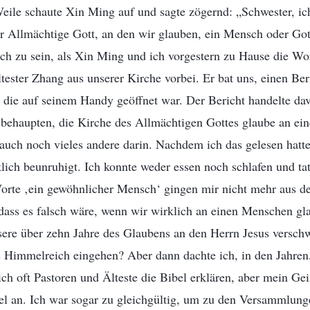
eile schaute Xin Ming auf und sagte zögernd: „Schwester, ich
der Allmächtige Gott, an den wir glauben, ein Mensch oder Got
ich zu sein, als Xin Ming und ich vorgestern zu Hause die Wo
tester Zhang aus unserer Kirche vorbei. Er bat uns, einen Ber
 die auf seinem Handy geöffnet war. Der Bericht handelte da
r behaupten, die Kirche des Allmächtigen Gottes glaube an ei
uch noch vieles andere darin. Nachdem ich das gelesen hatte
lich beunruhigt. Ich konnte weder essen noch schlafen und ta
orte ‚ein gewöhnlicher Mensch‘ gingen mir nicht mehr aus d
dass es falsch wäre, wenn wir wirklich an einen Menschen gl
nsere über zehn Jahre des Glaubens an den Herrn Jesus versc
s Himmelreich eingehen? Aber dann dachte ich, in den Jahren,
ich oft Pastoren und Älteste die Bibel erklären, aber mein Geis
el an. Ich war sogar zu gleichgültig, um zu den Versammlun