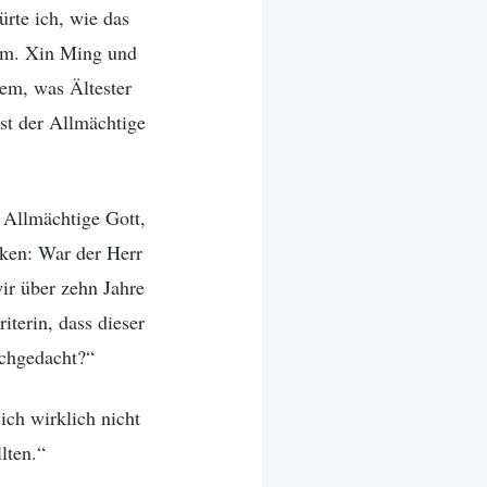
rte ich, wie das
am. Xin Ming und
dem, was Ältester
ist der Allmächtige
 Allmächtige Gott,
nken: War der Herr
r über zehn Jahre
terin, dass dieser
achgedacht?“
ich wirklich nicht
lten.“