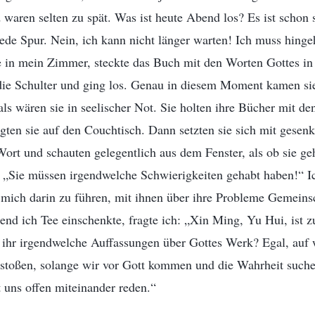
waren selten zu spät. Was ist heute Abend los? Es ist schon 
jede Spur. Nein, ich kann nicht länger warten! Ich muss hing
lte in mein Zimmer, steckte das Buch mit den Worten Gottes i
die Schulter und ging los. Genau in diesem Moment kamen sie
s wären sie in seelischer Not. Sie holten ihre Bücher mit de
gten sie auf den Couchtisch. Dann setzten sie sich mit gesen
ort und schauten gelegentlich aus dem Fenster, als ob sie ge
 „Sie müssen irgendwelche Schwierigkeiten gehabt haben!“ Ic
 mich darin zu führen, mit ihnen über ihre Probleme Gemeins
end ich Tee einschenkte, fragte ich: „Xin Ming, Yu Hui, ist z
ihr irgendwelche Auffassungen über Gottes Werk? Egal, auf 
stoßen, solange wir vor Gott kommen und die Wahrheit suchen
 uns offen miteinander reden.“