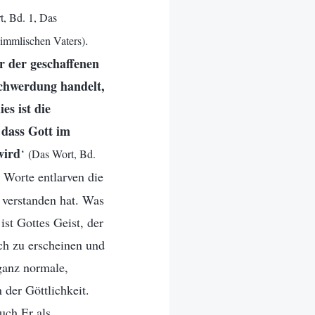
t, Bd. 1, Das
.
himmlischen Vaters)
r der geschaffenen
schwerdung handelt,
es ist die
 dass Gott im
wird
‘
(Das Wort, Bd.
s Worte entlarven die
 verstanden hat. Was
st Gottes Geist, der
ch zu erscheinen und
ganz normale,
der Göttlichkeit.
uch Er als