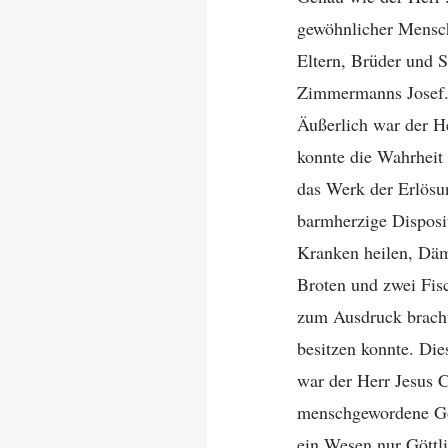
gewöhnlicher Mensch
Eltern, Brüder und 
Zimmermanns Josef. 
Äußerlich war der He
konnte die Wahrhei
das Werk der Erlösu
barmherzige Disposi
Kranken heilen, Däm
Broten und zwei Fisc
zum Ausdruck brachte
besitzen konnte. Di
war der Herr Jesus 
menschgewordene Got
ein Wesen nur Göttl