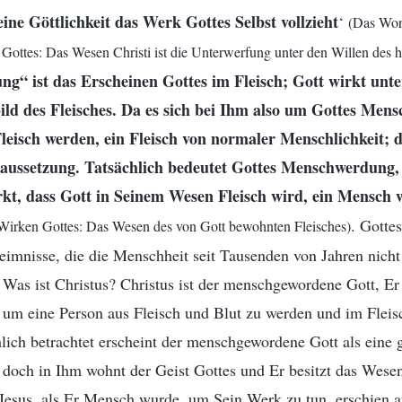
ine Göttlichkeit das Werk Gottes Selbst vollzieht
‘
(Das Wor
Gottes: Das Wesen Christi ist die Unterwerfung unter den Willen des 
g“ ist das Erscheinen Gottes im Fleisch; Gott wirkt unte
ld des Fleisches. Da es sich bei Ihm also um Gottes Men
eisch werden, ein Fleisch von normaler Menschlichkeit; di
aussetzung. Tatsächlich bedeutet Gottes Menschwerdung,
irkt, dass Gott in Seinem Wesen Fleisch wird, ein Mensch 
. Gotte
Wirken Gottes: Das Wesen des von Gott bewohnten Fleisches)
imnisse, die die Menschheit seit Tausenden von Jahren nicht
as ist Christus? Christus ist der menschgewordene Gott, Er i
 um eine Person aus Fleisch und Blut zu werden und im Fleis
lich betrachtet erscheint der menschgewordene Gott als eine 
doch in Ihm wohnt der Geist Gottes und Er besitzt das Wesen 
Jesus, als Er Mensch wurde, um Sein Werk zu tun, erschien a