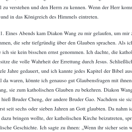
bel zu verstehen und den Herrn zu kennen. Wenn der Herr kom
und in das Königreich des Himmels eintreten.
1. Eines Abends kam Diakon Wang zu mir gelaufen, um mir 
men, die sehr tiefgründig über den Glauben sprachen. Als ich
 ich sie kein bisschen ernst genommen. Ich dachte, die kathol
itze die volle Wahrheit der Errettung durch Jesus. Schließlic
le Jahre gedauert, und ich kannte jedes Kapitel der Bibel aus
l da waren, könnte ich genauso gut Glaubensfragen mit ihnen
lang, sie zum katholischen Glauben zu bekehren. Diakon Wan
 hieß Bruder Cheng, der andere Bruder Gao. Nachdem sie sich
 erst seit sechs oder sieben Jahren an Gott glaubten. Da nahm 
e dazu bringen wollte, der katholischen Kirche beizutreten, sp
lische Geschichte. Ich sagte zu ihnen: „Wenn ihr sicher sein wo