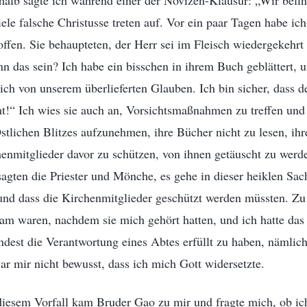
halb sagte ich während einer der Novizen-Klausur: „Wir befin
iele falsche Christusse treten auf. Vor ein paar Tagen habe ic
offen. Sie behaupteten, der Herr sei im Fleisch wiedergekehrt 
 das sein? Ich habe ein bisschen in ihrem Buch geblättert, u
sich von unserem überlieferten Glauben. Ich bin sicher, dass de
t!“ Ich wies sie auch an, Vorsichtsmaßnahmen zu treffen und
tlichen Blitzes aufzunehmen, ihre Bücher nicht zu lesen, ih
enmitglieder davor zu schützen, von ihnen getäuscht zu wer
sagten die Priester und Mönche, es gehe in dieser heiklen Sac
nd dass die Kirchenmitglieder geschützt werden müssten. Zu d
sam waren, nachdem sie mich gehört hatten, und ich hatte das
dest die Verantwortung eines Abtes erfüllt zu haben, nämlic
r mir nicht bewusst, dass ich mich Gott widersetzte.
diesem Vorfall kam Bruder Gao zu mir und fragte mich, ob ic