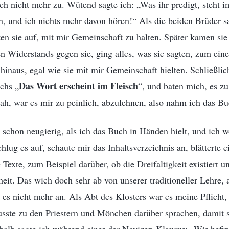
ach nicht mehr zu. Wütend sagte ich: „Was ihr predigt, steht
n, und ich nichts mehr davon hören!“ Als die beiden Brüder 
ten sie auf, mit mir Gemeinschaft zu halten. Später kamen si
 Widerstands gegen sie, ging alles, was sie sagten, zum ein
inaus, egal wie sie mit mir Gemeinschaft hielten. Schließlich
Das Wort erscheint im Fleisch
chs „
“, und baten mich, es zu
sah, war es mir zu peinlich, abzulehnen, also nahm ich das Bu
 schon neugierig, als ich das Buch in Händen hielt, und ich w
chlug es auf, schaute mir das Inhaltsverzeichnis an, blätterte 
Texte, zum Beispiel darüber, ob die Dreifaltigkeit existiert 
eit. Das wich doch sehr ab von unserer traditioneller Lehre, 
es nicht mehr an. Als Abt des Klosters war es meine Pflicht,
sste zu den Priestern und Mönchen darüber sprachen, damit sie