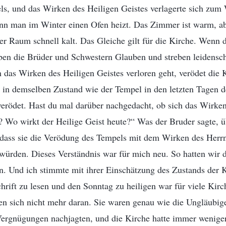
ls, und das Wirken des Heiligen Geistes verlagerte sich zum
wenn man im Winter einen Ofen heizt. Das Zimmer ist warm, a
der Raum schnell kalt. Das Gleiche gilt für die Kirche. Wenn d
ben die Brüder und Schwestern Glauben und streben leidensch
das Wirken des Heiligen Geistes verloren geht, verödet die 
h in demselben Zustand wie der Tempel in den letzten Tagen de
verödet. Hast du mal darüber nachgedacht, ob sich das Wirke
t? Wo wirkt der Heilige Geist heute?“ Was der Bruder sagte, ü
, dass sie die Verödung des Tempels mit dem Wirken des Herrn
würden. Dieses Verständnis war für mich neu. So hatten wir d
n. Und ich stimmte mit ihrer Einschätzung des Zustands der K
chrift zu lesen und den Sonntag zu heiligen war für viele Kir
lten sich nicht mehr daran. Sie waren genau wie die Ungläubi
Vergnügungen nachjagten, und die Kirche hatte immer weniger