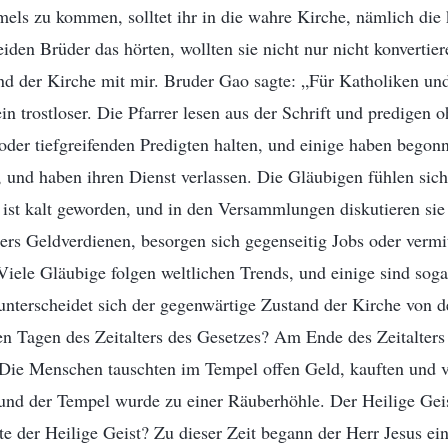
els zu kommen, solltet ihr in die wahre Kirche, nämlich die 
eiden Brüder das hörten, wollten sie nicht nur nicht konvertier
d der Kirche mit mir. Bruder Gao sagte: „Für Katholiken und 
in trostloser. Die Pfarrer lesen aus der Schrift und predigen 
der tiefgreifenden Predigten halten, und einige haben begonn
 und haben ihren Dienst verlassen. Die Gläubigen fühlen sich
ist kalt geworden, und in den Versammlungen diskutieren sie 
ers Geldverdienen, besorgen sich gegenseitig Jobs oder vermi
Viele Gläubige folgen weltlichen Trends, und einige sind soga
unterscheidet sich der gegenwärtige Zustand der Kirche von 
en Tagen des Zeitalters des Gesetzes? Am Ende des Zeitalters
 Die Menschen tauschten im Tempel offen Geld, kauften und v
und der Tempel wurde zu einer Räuberhöhle. Der Heilige Geis
e der Heilige Geist? Zu dieser Zeit begann der Herr Jesus e