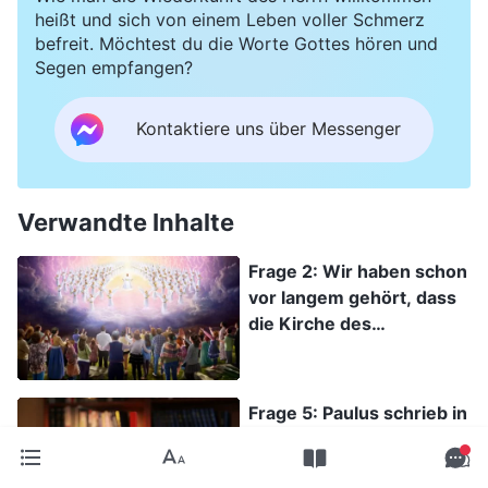
heißt und sich von einem Leben voller Schmerz
befreit. Möchtest du die Worte Gottes hören und
Segen empfangen?
Kontaktiere uns über Messenger
Verwandte Inhalte
Frage 2: Wir haben schon
vor langem gehört, dass
die Kirche des
Allmächtigen Gottes,
bereits die Wiederkunft
des Herrn Jesus bezeugt
Frage 5: Paulus schrieb in
hat. Und Er ist der
2. Timotheus 3,16: „Denn
Allmächtige Gott! Er
alle Schrift, von Gott
äußert Wahrheiten und