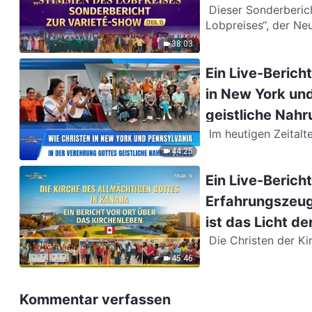
Dieser Sonderbericht handelt von der zweiten Folge von „Stimmen des
Lobpreises“, der Ne
38:03
Ein Live-Berich
in New York und
geistliche Nahr
Im heutigen Zeitalter der fortschrittlichen Technologie und des materiellen
Überflusses leben in
44:25
Ein Live-Berich
Erfahrungszeugn
ist das Licht de
Die Christen der Kirche des Allmächtigen Gottes in Kanada haben das Werk des
Allmächtigen Gotte
45:46
Kommentar verfassen