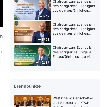
schmerzhafter?
Chatroom zum Evangelium
des Königreichs: Highlights
aus dem ausführlichen
Interview | Sein Leben
9:59
verändert sich komplett,
nachdem er seinen
Chatroom zum Evangelium
stressigen Arbeitsplatz
des Königreichs: Highlights
verlässt
aus dem ausführlichen
ch
Interview | Was genau ist
15:24
der Sinn des Lebens?
Chatroom zum Evangelium
ch
des Königreichs, Folge 9:
Ein ausführliches Interview
mit dem australischen
1:02:35
Unternehmensinhaber Lee
er
Cocup
Brennpunkte
Westliche Wissenschaftler
und Vertreter der KPCh