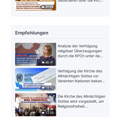
debattieren über die Kirche
des Allmächtigen Gottes
31:29
Empfehlungen
Analyse der Verfolgung
religiöser Überzeugungen
durch die KPCh unter dem
Vorwand „Sekten“
45:47
Verfolgung der Kirche des
Allmächtigen Gottes vor
Vereinten Nationen bekannt
gegeben
18:12
Die Kirche des Allmächtigen
Gottes wird vorgestellt, um
Religionsfreiheit
voranzubringen
12:50