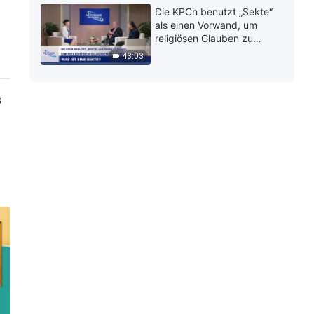
Die KPCh benutzt „Sekte“
als einen Vorwand, um
religiösen Glauben zu
verfolgen | Was ist eine
43:03
Sekte?
s