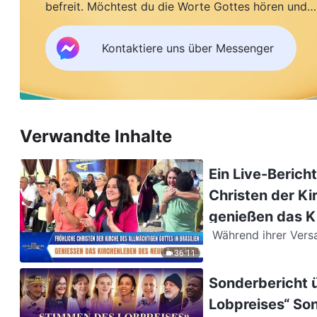
befreit. Möchtest du die Worte Gottes hören und
Segen empfangen?
Kontaktiere uns über Messenger
Verwandte Inhalte
Ein Live-Berich
Christen der Ki
genießen das K
Während ihrer Versammlung sangen die Christen der Kirche des Allmächtigen
Gottes in Brasilien L
36:11
Sonderbericht 
Lobpreises“ Son