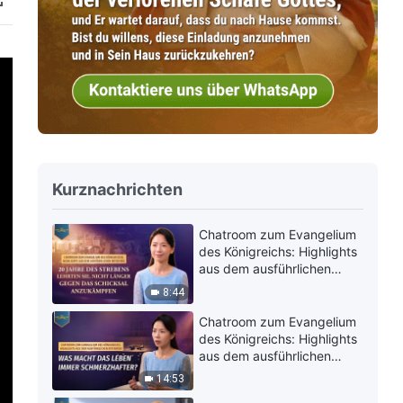
Kurznachrichten
Chatroom zum Evangelium
des Königreichs: Highlights
aus dem ausführlichen
Interview | 20 Jahre des
8:44
Strebens lehrten sie, nicht
länger gegen das Schicksal
Chatroom zum Evangelium
anzukämpfen
des Königreichs: Highlights
aus dem ausführlichen
Interview | Was macht das
14:53
Leben immer