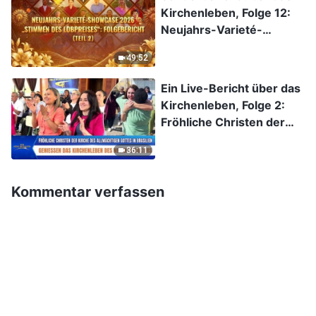
Kirchenleben, Folge 12:
Neujahrs-Varieté-
Showcase 2026
49:52
„Stimmen des
Lobpreises“: Folgebericht
Ein Live-Bericht über das
(Teil 2)
Kirchenleben, Folge 2:
Fröhliche Christen der
Kirche des Allmächtigen
36:11
Gottes in Brasilien
genießen das
Kirchenleben des neuen
Kommentar verfassen
Zeitalters