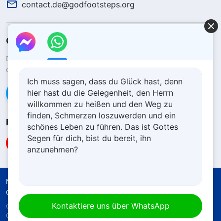
contact.de@godfootsteps.org
Gottes Königreich ist herabgekommen
Das Königreich ist auf die Erde herabgekommen! Möchtest du
das Königreich Gottes betreten?
Ich muss sagen, dass du Glück hast, denn
hier hast du die Gelegenheit, den Herrn
Kontaktiere uns über WhatsApp
willkommen zu heißen und den Weg zu
finden, Schmerzen loszuwerden und ein
Folge uns
schönes Leben zu führen. Das ist Gottes
Segen für dich, bist du bereit, ihn
anzunehmen?
Nutzungsbedingungen
Datenschutzrichtlinie
Quellenangaben
Cookie-Richtlinie
Kontaktiere uns über WhatsApp
Copyright © 2026
Die Kirche des Allmächtigen
Gottes.
Alle Rechte vorbehalten.