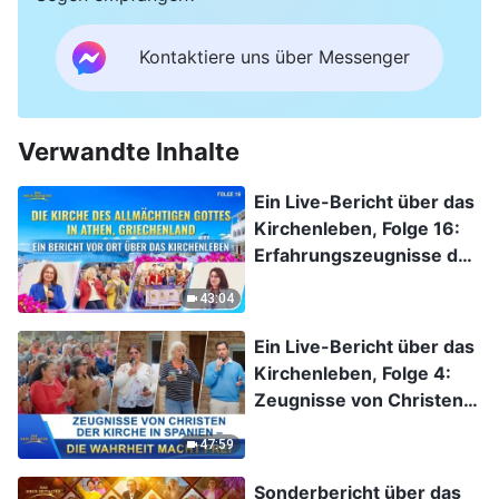
Kontaktiere uns über Messenger
Verwandte Inhalte
Ein Live-Bericht über das
Kirchenleben, Folge 16:
Erfahrungszeugnisse der
Kirche des Allmächtigen
43:04
Gottes in Athen,
Griechenland: Gericht
Ein Live-Bericht über das
erfahren und von Sünde
Kirchenleben, Folge 4:
gereinigt werden
Zeugnisse von Christen
der Kirche in Spanien –
47:59
Die Wahrheit macht frei
Sonderbericht über das