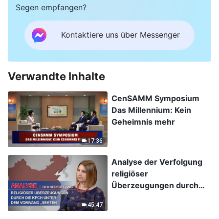
Segen empfangen?
Kontaktiere uns über Messenger
Verwandte Inhalte
CenSAMM Symposium
Das Millennium: Kein
Geheimnis mehr
17:36
Analyse der Verfolgung
religiöser
Überzeugungen durch
die KPCh unter dem
45:47
Vorwand „Sekten“