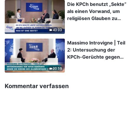
Die KPCh benutzt „Sekte“
als einen Vorwand, um
religiösen Glauben zu
verfolgen | Was ist eine
43:03
Sekte?
Massimo Introvigne | Teil
2: Untersuchung der
KPCh-Gerüchte gegen
die Kirche des
30:59
Allmächtigen Gottes
Kommentar verfassen