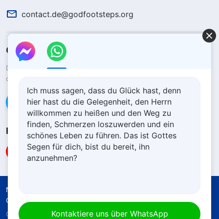
contact.de@godfootsteps.org
Gottes Königreich ist herabgekommen
Das Königreich ist auf die Erde herabgekommen! Möchtest du
das Königreich Gottes betreten?
Ich muss sagen, dass du Glück hast, denn
hier hast du die Gelegenheit, den Herrn
Kontaktiere uns über WhatsApp
willkommen zu heißen und den Weg zu
finden, Schmerzen loszuwerden und ein
Folge uns
schönes Leben zu führen. Das ist Gottes
Segen für dich, bist du bereit, ihn
anzunehmen?
Nutzungsbedingungen
Datenschutzrichtlinie
Quellenangaben
Cookie-Richtlinie
Kontaktiere uns über WhatsApp
Copyright © 2026
Die Kirche des Allmächtigen