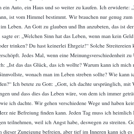
m ein Auto, ein Haus und so weiter zu kaufen. Ich erwiderte: 
nn, ist vom Himmel bestimmt. Wir brauchen nur genug zum 
 im Leben. An Gott zu glauben und Ihn anzubeten, das ist de
 sagte er: „Welchen Sinn hat das Leben, wenn man kein Geld 
der trinken? Du hast keinerlei Ehrgeiz!“ Solche Streitereien 
 erschöpft. Jedes Mal, wenn eine Meinungsverschiedenheit zu 
ich: „Ist das das Glück, das ich wollte? Warum kann ich mich 
Sinnvollste, wonach man im Leben streben sollte? Wie kann i
n?“ Ich betete zu Gott: „Gott, ich dachte ursprünglich, mit
ngen und dass dies das Leben wäre, von dem ich immer geträu
, wie ich dachte. Wir gehen verschiedene Wege und haben ke
Herz nie Befreiung finden kann. Jeden Tag muss ich heimlich
 teilnehmen, weil ich Angst habe, deswegen zu streiten. Got
dieser Zuneigung befreien, aber tief im Inneren kann ich es n