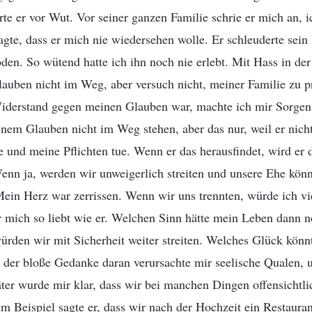
rte er vor Wut. Vor seiner ganzen Familie schrie er mich an, i
gte, dass er mich nie wiedersehen wolle. Er schleuderte sein
en. So wütend hatte ich ihn noch nie erlebt. Mit Hass in der
auben nicht im Weg, aber versuch nicht, meiner Familie zu p
Widerstand gegen meinen Glauben war, machte ich mir Sorgen 
nem Glauben nicht im Weg stehen, aber das nur, weil er nicht
und meine Pflichten tue. Wenn er das herausfindet, wird er 
enn ja, werden wir unweigerlich streiten und unsere Ehe kön
Mein Herz war zerrissen. Wenn wir uns trennten, würde ich vie
r mich so liebt wie er. Welchen Sinn hätte mein Leben dann 
rden wir mit Sicherheit weiter streiten. Welches Glück könnt
der bloße Gedanke daran verursachte mir seelische Qualen, un
er wurde mir klar, dass wir bei manchen Dingen offensichtlic
m Beispiel sagte er, dass wir nach der Hochzeit ein Restaura