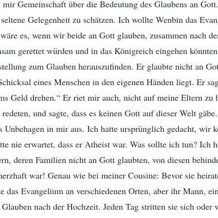
it mir Gemeinschaft über die Bedeutung des Glaubens an Gott.
 seltene Gelegenheit zu schätzen. Ich wollte Wenbin das Eva
 wäre es, wenn wir beide an Gott glauben, zusammen nach de
am gerettet würden und in das Königreich eingehen könnten!
nstellung zum Glauben herauszufinden. Er glaubte nicht an Go
Schicksal eines Menschen in den eigenen Händen liegt. Er sag
 ums Geld drehen.“ Er riet mir auch, nicht auf meine Eltern zu
redeten, und sagte, dass es keinen Gott auf dieser Welt gäbe
s Unbehagen in mir aus. Ich hatte ursprünglich gedacht, wir 
te nie erwartet, dass er Atheist war. Was sollte ich tun? Ich 
n, deren Familien nicht an Gott glaubten, von diesen behinde
rzhaft war! Genau wie bei meiner Cousine: Bevor sie heiratete
te das Evangelium an verschiedenen Orten, aber ihr Mann, ein 
 Glauben nach der Hochzeit. Jeden Tag stritten sie sich oder