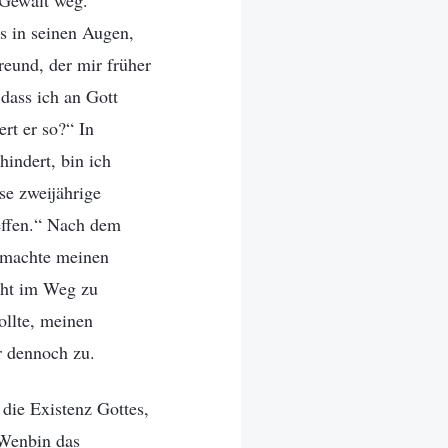
t Gewalt weg.
s in seinen Augen,
reund, der mir früher
dass ich an Gott
rt er so?“ In
indert, bin ich
se zweijährige
reffen.“ Nach dem
d machte meinen
cht im Weg zu
ollte, meinen
r dennoch zu.
die Existenz Gottes,
 Wenbin das