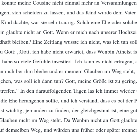
er konnte meine Cousine nicht einmal mehr an Versammlunge
gen, sich scheiden zu lassen, und das Kind wurde dem Vater
 Kind dachte, war sie sehr traurig. Solch eine Ehe oder solche
in glaubte nicht an Gott. Wenn er mich nach unserer Hochzei
dhaft bleiben? Eine Zeitlang wusste ich nicht, was ich tun so
u Gott: „Gott, ich habe nicht erwartet, dass Wenbin Atheist is
habe so viele Gefühle investiert. Ich kann es nicht ertragen,
enn ich bei ihm bleibe und er meinem Glauben im Weg steht, 
hen, was soll ich dann tun? Gott, meine Größe ist zu gering.
 treffen.“ In den darauffolgenden Tagen las ich immer wieder
die Ehe herangehen sollte, und ich verstand, dass es bei der 
ist wichtig, jemanden zu finden, der gleichgesinnt ist, eine g
Glauben nicht im Weg steht. Da Wenbin nicht an Gott glaubt
auf demselben Weg, und würden uns früher oder später trenne