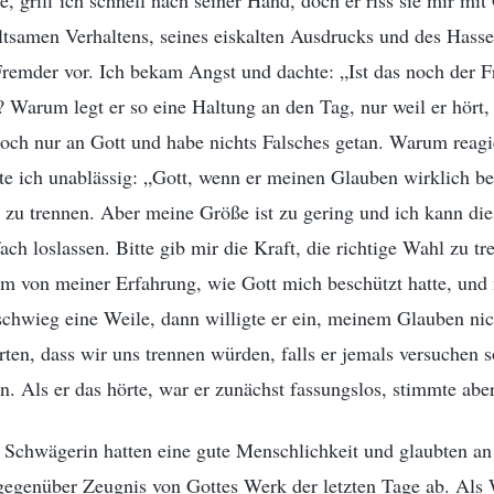
, griff ich schnell nach seiner Hand, doch er riss sie mir mi
ltsamen Verhaltens, seines eiskalten Ausdrucks und des Hasse
remder vor. Ich bekam Angst und dachte: „Ist das noch der F
 Warum legt er so eine Haltung an den Tag, nur weil er hört, 
och nur an Gott und habe nichts Falsches getan. Warum reagie
e ich unablässig: „Gott, wenn er meinen Glauben wirklich beh
 zu trennen. Aber meine Größe ist zu gering und ich kann die
ach loslassen. Bitte gib mir die Kraft, die richtige Wahl zu t
ihm von meiner Erfahrung, wie Gott mich beschützt hatte, un
 schwieg eine Weile, dann willigte er ein, meinem Glauben ni
rten, dass wir uns trennen würden, falls er jemals versuchen s
. Als er das hörte, war er zunächst fassungslos, stimmte abe
Schwägerin hatten eine gute Menschlichkeit und glaubten an 
 gegenüber Zeugnis von Gottes Werk der letzten Tage ab. Als