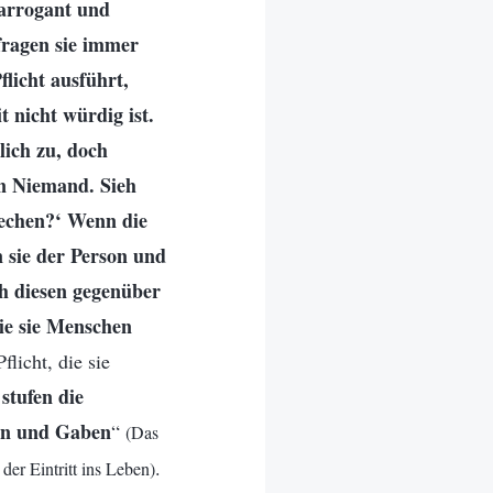
 arrogant und
fragen sie immer
flicht ausführt,
 nicht würdig ist.
lich zu, doch
in Niemand. Sieh
prechen?‘ Wenn die
n sie der Person und
ich diesen gegenüber
wie sie Menschen
licht, die sie
 stufen die
ten und Gaben
“
(Das
.
der Eintritt ins Leben)