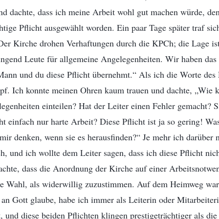
und dachte, dass ich meine Arbeit wohl gut machen würde, den
htige Pflicht ausgewählt worden. Ein paar Tage später traf sic
Der Kirche drohen Verhaftungen durch die KPCh; die Lage ist
ingend Leute für allgemeine Angelegenheiten. Wir haben das 
ann und du diese Pflicht übernehmt.“ Als ich die Worte des L
opf. Ich konnte meinen Ohren kaum trauen und dachte, „Wie k
egenheiten einteilen? Hat der Leiter einen Fehler gemacht? 
t einfach nur harte Arbeit? Diese Pflicht ist ja so gering! W
mir denken, wenn sie es herausfinden?“ Je mehr ich darüber 
h, und ich wollte dem Leiter sagen, dass ich diese Pflicht ni
dachte, dass die Anordnung der Kirche auf einer Arbeitsnotwen
ere Wahl, als widerwillig zuzustimmen. Auf dem Heimweg w
h an Gott glaube, habe ich immer als Leiterin oder Mitarbeiter
, und diese beiden Pflichten klingen prestigeträchtiger als die 