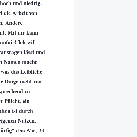
 hoch und niedrig.
d die Arbeit von
en. Andere
lt. Mit ihr kann
unfair! Ich will
erausragen lässt und
nen Namen mache
 was das Leibliche
die Dinge nicht von
sprechend zu
 Pflicht, ein
lten ist durch
eigenen Nutzen,
würfig
“
(Das Wort, Bd.