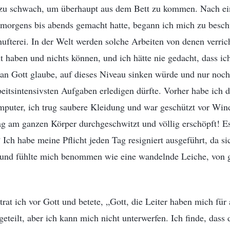
 zu schwach, um überhaupt aus dem Bett zu kommen. Nach ei
 morgens bis abends gemacht hatte, begann ich mich zu besch
hufterei. In der Welt werden solche Arbeiten von denen verrich
nt haben und nichts können, und ich hätte nie gedacht, dass ic
 an Gott glaube, auf dieses Niveau sinken würde und nur noch
eitsintensivsten Aufgaben erledigen dürfte. Vorher habe ich di
puter, ich trug saubere Kleidung und war geschützt vor Win
Tag am ganzen Körper durchgeschwitzt und völlig erschöpft! Es
Ich habe meine Pflicht jeden Tag resigniert ausgeführt, da s
e, und fühlte mich benommen wie eine wandelnde Leiche, von 
at ich vor Gott und betete, „Gott, die Leiter haben mich für
eteilt, aber ich kann mich nicht unterwerfen. Ich finde, dass d