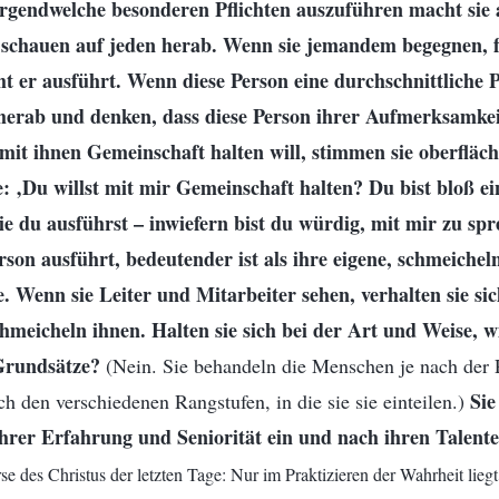
Irgendwelche besonderen Pflichten auszuführen macht sie
 schauen auf jeden herab. Wenn sie jemandem begegnen, 
cht er ausführt. Wenn diese Person eine durchschnittliche P
 herab und denken, dass diese Person ihrer Aufmerksamkeit
it ihnen Gemeinschaft halten will, stimmen sie oberfläch
e: ‚Du willst mit mir Gemeinschaft halten? Du bist bloß e
 die du ausführst – inwiefern bist du würdig, mit mir zu s
Person ausführt, bedeutender ist als ihre eigene, schmeichel
ie. Wenn sie Leiter und Mitarbeiter sehen, verhalten sie s
hmeicheln ihnen. Halten sie sich bei der Art und Weise, 
Grundsätze?
(Nein. Sie behandeln die Menschen je nach der Pf
Sie
ch den verschiedenen Rangstufen, in die sie sie einteilen.)
hrer Erfahrung und Seniorität ein und nach ihren Talen
e des Christus der letzten Tage: Nur im Praktizieren der Wahrheit liegt 