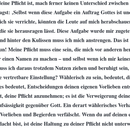
ine Pflicht ist, mach ferner keinen Unterschied zwischen
st: ‚Selbst wenn diese Aufgabe ein Auftrag Gottes ist un
ich sie verrichte, könnten die Leute auf mich herabschau
ie sie herausragen lässt. Diese Aufgabe wurde mir zugetei
und hinter den Kulissen muss ich mich anstrengen. Das ist 
 tun! Meine Pflicht muss eine sein, die mich vor anderen h
r einen Namen zu machen – und selbst wenn ich mir kei
uss ich daraus trotzdem Nutzen ziehen und beruhigt sein,
ine vertretbare Einstellung? Wählerisch zu sein, bedeutet, 
s bedeutet, Entscheidungen deinen eigenen Vorlieben ent
ht, deine Pflicht anzunehmen; es ist die Verweigerung deiner
sässigkeit gegenüber Gott. Ein derart wählerisches Verha
n Vorlieben und Begierden verfälscht. Wenn du auf deinen 
acht bist, ist deine Haltung zu deiner Pflicht nicht unter