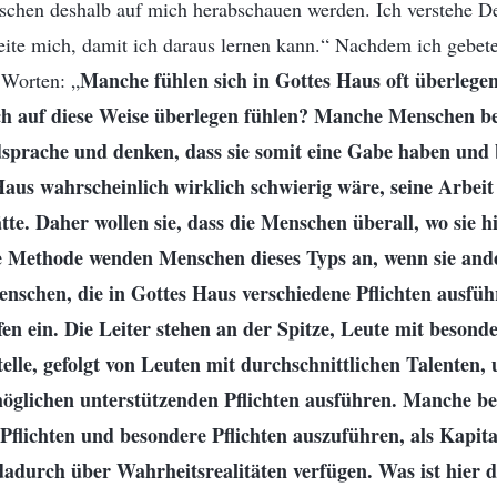
nschen deshalb auf mich herabschauen werden. Ich verstehe De
leite mich, damit ich daraus lernen kann.“ Nachdem ich gebetet
Manche fühlen sich in Gottes Haus oft überlege
 Worten: „
sich auf diese Weise überlegen fühlen? Manche Menschen 
dsprache und denken, dass sie somit eine Gabe haben und
Haus wahrscheinlich wirklich schwierig wäre, seine Arbei
ätte. Daher wollen sie, dass die Menschen überall, wo sie 
e Methode wenden Menschen dieses Typs an, wenn sie an
enschen, die in Gottes Haus verschiedene Pflichten ausführ
n ein. Die Leiter stehen an der Spitze, Leute mit besond
telle, gefolgt von Leuten mit durchschnittlichen Talenten,
 möglichen unterstützenden Pflichten ausführen. Manche b
 Pflichten und besondere Pflichten auszuführen, als Kapit
dadurch über Wahrheitsrealitäten verfügen. Was ist hier 