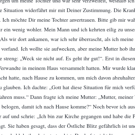
rgen um meine Tochter und war sehr verzweifelt, weshalb ic
se Situation widerfährt mir mit Deiner Zustimmung. Die Kran
. Ich möchte Dir meine Tochter anvertrauen. Bitte gib mir w
ir ein wenig wohler. Mein Mann und ich kehrten eilig zu uns
Als wir dort ankamen, war ich sehr überrascht, als ich meine 
d vorfand. Ich wollte sie aufwecken, aber meine Mutter hob i
e streng: „Weck sie nicht auf. Es geht ihr gut!“. Erst in dies
 Verwandte in meinem Haus versammelt hatten. Mir wurde klar
racht hatte, nach Hause zu kommen, um mich davon abzuhalten
 glauben. Ich dachte: „Gott hat diese Situation für mich verfü
rfahren muss.“ Dann fragte ich meine Mutter: „Mutter, meiner 
belogen, damit ich nach Hause komme?“ Noch bevor ich aus
 auf und schrie: „Ich bin zur Kirche gegangen und habe die P
t. Sie haben gesagt, dass der Östliche Blitz gefährlich ist un