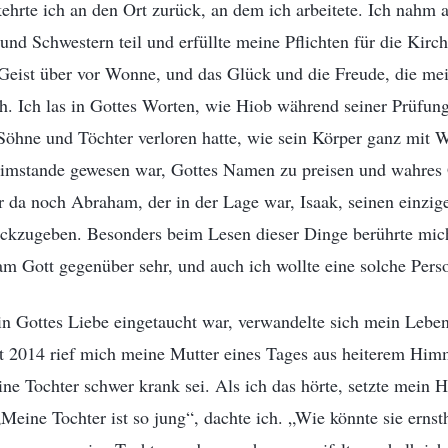
kehrte ich an den Ort zurück, an dem ich arbeitete. Ich nah
nd Schwestern teil und erfüllte meine Pflichten für die Kirc
Geist über vor Wonne, und das Glück und die Freude, die mei
ch. Ich las in Gottes Worten, wie Hiob während seiner Prüfun
 Söhne und Töchter verloren hatte, wie sein Körper ganz mit
 imstande gewesen war, Gottes Namen zu preisen und wahres 
 da noch Abraham, der in der Lage war, Isaak, seinen einzig
ückzugeben. Besonders beim Lesen dieser Dinge berührte mich
m Gott gegenüber sehr, und auch ich wollte eine solche Perso
in Gottes Liebe eingetaucht war, verwandelte sich mein Leben 
 2014 rief mich meine Mutter eines Tages aus heiterem Him
ine Tochter schwer krank sei. Als ich das hörte, setzte mein H
eine Tochter ist so jung“, dachte ich. „Wie könnte sie ernsth