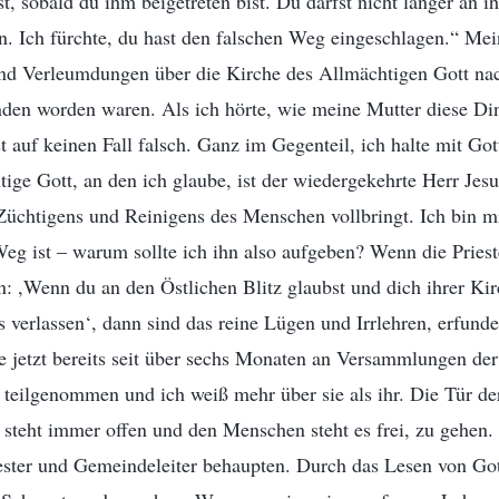
t, sobald du ihm beigetreten bist. Du darfst nicht länger an i
n. Ich fürchte, du hast den falschen Weg eingeschlagen.“ Mei
nd Verleumdungen über die Kirche des Allmächtigen Gott nac
nden worden waren. Als ich hörte, wie meine Mutter diese Di
t auf keinen Fall falsch. Ganz im Gegenteil, ich halte mit G
tige Gott, an den ich glaube, ist der wiedergekehrte Herr Jesu
üchtigens und Reinigens des Menschen vollbringt. Ich bin mir
eg ist – warum sollte ich ihn also aufgeben? Wenn die Pries
: ,Wenn du an den Östlichen Blitz glaubst und dich ihrer Kir
s verlassen‘, dann sind das reine Lügen und Irrlehren, erfun
e jetzt bereits seit über sechs Monaten an Versammlungen der
teilgenommen und ich weiß mehr über sie als ihr. Die Tür de
steht immer offen und den Menschen steht es frei, zu gehen. 
riester und Gemeindeleiter behaupten. Durch das Lesen von G