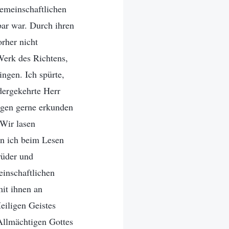
gemeinschaftlichen
bar war. Durch ihren
orher nicht
Werk des Richtens,
ngen. Ich spürte,
dergekehrte Herr
Tagen gerne erkunden
Wir lasen
n ich beim Lesen
rüder und
inschaftlichen
it ihnen an
eiligen Geistes
Allmächtigen Gottes