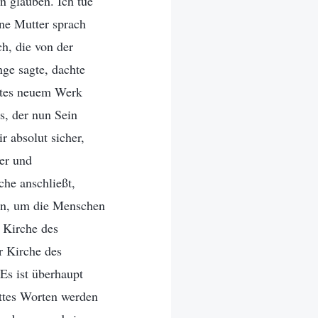
hn glauben. Ich tue
ne Mutter sprach
h, die von der
nge sagte, dachte
ottes neuem Werk
s, der nun Sein
 absolut sicher,
ter und
che anschließt,
den, um die Menschen
 Kirche des
r Kirche des
Es ist überhaupt
ottes Worten werden