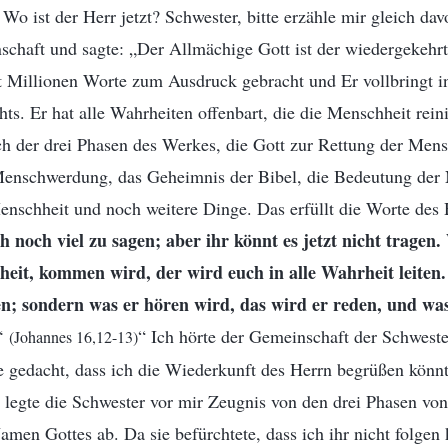
Wo ist der Herr jetzt? Schwester, bitte erzähle mir gleich da
schaft und sagte: „Der Allmächige Gott ist der wiedergekehrt
t Millionen Worte zum Ausdruck gebracht und Er vollbringt i
ts. Er hat alle Wahrheiten offenbart, die die Menschheit rein
ch der drei Phasen des Werkes, die Gott zur Rettung der Mensc
enschwerdung, das Geheimnis der Bibel, die Bedeutung der
nschheit und noch weitere Dinge. Das erfüllt die Worte des H
h noch viel zu sagen; aber ihr könnt es jetzt nicht tragen
heit, kommen wird, der wird euch in alle Wahrheit leiten.
en; sondern was er hören wird, das wird er reden, und was
‘
“ Ich hörte der Gemeinschaft der Schweste
(Johannes 16,12-13)
ie gedacht, dass ich die Wiederkunft des Herrn begrüßen könnt
h legte die Schwester vor mir Zeugnis von den drei Phasen vo
men Gottes ab. Da sie befürchtete, dass ich ihr nicht folgen k