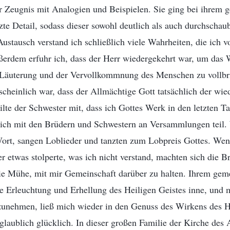
r Zeugnis mit Analogien und Beispielen. Sie ging bei ihrem 
tzte Detail, sodass dieser sowohl deutlich als auch durchschau
ustausch verstand ich schließlich viele Wahrheiten, die ich v
ßerdem erfuhr ich, dass der Herr wiedergekehrt war, um das 
 Läuterung und der Vervollkommnung des Menschen zu vollbri
scheinlich war, dass der Allmächtige Gott tatsächlich der wie
eilte der Schwester mit, dass ich Gottes Werk in den letzten 
ich mit den Brüdern und Schwestern an Versammlungen teil. 
rt, sangen Loblieder und tanzten zum Lobpreis Gottes. Wen
r etwas stolperte, was ich nicht verstand, machten sich die B
e Mühe, mit mir Gemeinschaft darüber zu halten. Ihrem geme
e Erleuchtung und Erhellung des Heiligen Geistes inne, und m
unehmen, ließ mich wieder in den Genuss des Wirkens des H
laublich glücklich. In dieser großen Familie der Kirche des 