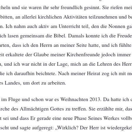
cheln und sie waren ihr sehr freundlich gesinnt. Sie riefen m
 bitten, an allerlei kirchlichen Aktivitäten teilzunehmen und 
n. Ich nahm auch aktiv am Unterricht teil, den die Nonnen g
ich lasen gemeinsam die Bibel. Damals konnte ich die Freud
hrten, dass ich den Herrn an meiner Seite hatte, und ich fühlt
Zeit erkaltete der Glaube meiner Kirchenfreunde jedoch imme
 und ich war nicht in der Lage, mich an die Lehren des Herr
die ich daraufhin beichtete. Nach meiner Heirat zog ich mit
es Landes, um dort zu arbeiten.
e im Fluge und schon war es Weihnachten 2013. Da hatte ich 
rche des Allmächtigen Gottes zu treffen. Sie erzählte mir, da
t sei und dass Er gerade eine neue Phase Seines Werkes vollb
ascht und sagte aufgeregt: „Wirklich? Der Herr ist wiedergeke