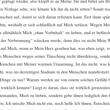
 geplagt wieder, also klopft er an Meine Tür und bittet um Hi
en Notlage sehe, wie könnte Ich ihn da nicht retten? Somit tis
schen auf, damit er sich daran erfreuen kann. Erst dann spürt
bin, weshalb er sich schließlich auf Mich verlässt. Wegen Me
r allmählich Mich „ohne Vorbehalt“ zu lieben, und er befürcht
 der Verbrennung“ schicken werde, denn dies ist nicht Mein Wi
auf Mich, wenn er Mein Herz gesehen hat, was eben zeigt, wie
 Menschen wegen seiner Täuschung nicht überdrüssig, sond
Menschen mit Meiner warmen Umarmung. Ist das nicht, was I
icht, was im derzeitigen Stadium in den Menschen manifestie
e Dinge zu tun? Warum werden sie von einem solchen Gefühl b
 wirklich kennen? Liegt es daran, dass sie wirklich grenzenlo
emanden, Mich zu lieben, sondern gebe ihnen lediglich den f
en; Ich mische Mich nicht ein, noch helfe Ich ihnen, Entschei