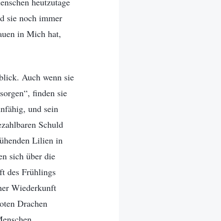
Menschen heutzutage
nd sie noch immer
auen in Mich hat,
nblick. Auch wenn sie
orgen“, finden sie
nfähig, und sein
bezahlbaren Schuld
lühenden Lilien in
n sich über die
ft des Frühlings
ner Wiederkunft
roten Drachen
 Menschen