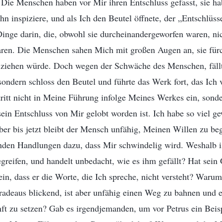
. Die Menschen haben vor Mir ihren Entschluss gefasst, sie h
ihn inspiziere, und als Ich den Beutel öffnete, der „Entschlü
 Dinge darin, die, obwohl sie durcheinandergeworfen waren, ni
aren. Die Menschen sahen Mich mit großen Augen an, sie fürch
s ziehen würde. Doch wegen der Schwäche des Menschen, fäll
sondern schloss den Beutel und führte das Werk fort, das Ich 
itt nicht in Meine Führung infolge Meines Werkes ein, sonde
sein Entschluss von Mir gelobt worden ist. Ich habe so viel ge
er bis jetzt bleibt der Mensch unfähig, Meinen Willen zu beg
enden Handlungen dazu, dass Mir schwindelig wird. Weshalb ist
reifen, und handelt unbedacht, wie es ihm gefällt? Hat sein
sein, dass er die Worte, die Ich spreche, nicht versteht? Waru
adeaus blickend, ist aber unfähig einen Weg zu bahnen und ei
t zu setzen? Gab es irgendjemanden, um vor Petrus ein Beisp