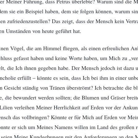
ter Meiner Führung, dass Petrus überlebte? Warum sind die 
em sie ein Beispiel haben, dem sie folgen können, warum si
n zufriedenzustellen? Das zeigt, dass der Mensch kein Vertr
en Umständen von heute geführt hat.
einen Vögel, die am Himmel fliegen, als einen erfreulichen A
chluss gefasst haben und keine Worte haben, um Mich zu „vers
t, die Ich ihnen gegeben habe. Der Mensch jedoch ist dazu u
ncholie erfüllt – könnte es sein, dass Ich bei ihm in einer un
n Gesicht ständig von Tränen überströmt? Ich betrachte die b
, die bewundert werden sollten; die Blumen und Gräser breite
Lilien verleihen Meiner Herrlichkeit auf Erden vor der Ankun
nsch das vollbringen? Könnte er für Mich auf Erden vor Mei
nnte er sich um Meines Namens willen im Land des großen 
ls seien Meine Kundgebungen mit den Anforderungen an den