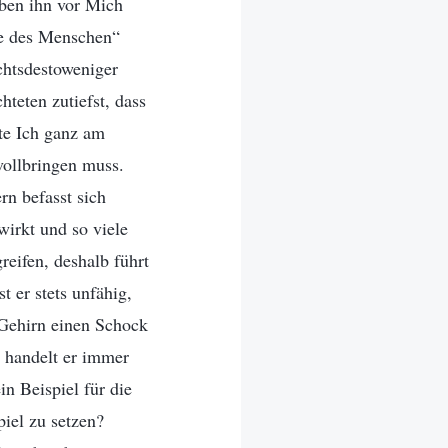
aben ihn vor Mich
sse des Menschen“
chtsdestoweniger
teten zutiefst, dass
te Ich ganz am
vollbringen muss.
rn befasst sich
wirkt und so viele
reifen, deshalb führt
 er stets unfähig,
 Gehirn einen Schock
m handelt er immer
n Beispiel für die
iel zu setzen?