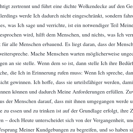
tigt zertrennt und führt eine dichte Wolkendecke auf den Ges
lerdings werde Ich dadurch nicht eingeschränkt, sondern fah
es, was Ich sage und verrichte, ist ein notwendiger Teil Meine
rochen wird, hilft dem Menschen, und nichts, was Ich verrich
ist für alle Menschen erbauend. Es liegt daran, dass der Mensc
 weiterspreche. Mache Menschen warten möglicherweise unged
en an sie stelle. Wenn dem so ist, dann stelle Ich ihre Bedürf
che, die Ich in Erinnerung rufen muss: Wenn Ich spreche, dan
ht gewinnen. Ich hoffe, dass sie urteilsfähiger werden, dami
nen können und dadurch Meine Anforderungen erfüllen. Zuvor
us der Menschen darauf, dass mit ihnen umgegangen werde u
zu essen und zu trinken ist auf der Grundlage erfolgt, ihre Z
en – doch Heute unterscheidet sich von der Vergangenheit, u
 Ursprung Meiner Kundgebungen zu begreifen, und so haben si