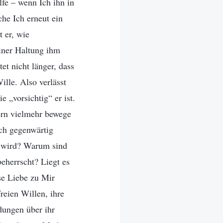
lfe – wenn Ich ihn in
che Ich erneut ein
 er, wie
iner Haltung ihm
et nicht länger, dass
lle. Also verlässt
 „vorsichtig“ er ist.
ern vielmehr bewege
ch gegenwärtig
rt wird? Warum sind
eherrscht? Liegt es
se Liebe zu Mir
reien Willen, ihre
dungen über ihr