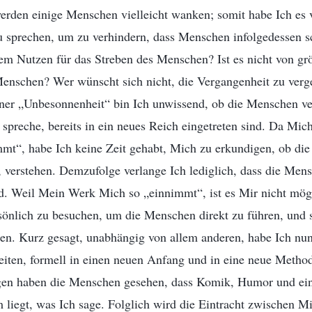
erden einige Menschen vielleicht wanken; somit habe Ich es 
u sprechen, um zu verhindern, dass Menschen infolgedessen s
rem Nutzen für das Streben des Menschen? Ist es nicht von g
Menschen? Wer wünscht sich nicht, die Vergangenheit zu verg
er „Unbesonnenheit“ bin Ich unwissend, ob die Menschen ver
h spreche, bereits in ein neues Reich eingetreten sind. Da M
mt“, habe Ich keine Zeit gehabt, Mich zu erkundigen, ob di
, verstehen. Demzufolge verlange Ich lediglich, dass die Me
nd. Weil Mein Werk Mich so „einnimmt“, ist es Mir nicht mög
önlich zu besuchen, um die Menschen direkt zu führen, und 
nen. Kurz gesagt, unabhängig von allem anderen, habe Ich nu
ten, formell in einen neuen Anfang und in eine neue Methode
n haben die Menschen gesehen, dass Komik, Humor und ein 
 liegt, was Ich sage. Folglich wird die Eintracht zwischen 