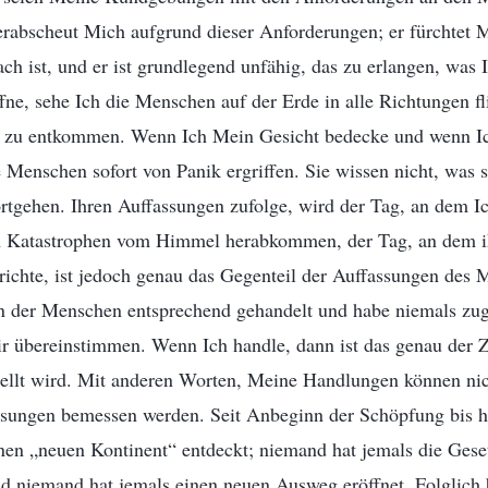
erabscheut Mich aufgrund dieser Anforderungen; er fürchtet 
ch ist, und er ist grundlegend unfähig, das zu erlangen, was
e, sehe Ich die Menschen auf der Erde in alle Richtungen fli
ot zu entkommen. Wenn Ich Mein Gesicht bedecke und wenn I
Menschen sofort von Panik ergriffen. Sie wissen nicht, was s
rtgehen. Ihren Auffassungen zufolge, wird der Tag, an dem I
m Katastrophen vom Himmel herabkommen, der Tag, an dem i
richte, ist jedoch genau das Gegenteil der Auffassungen des
n der Menschen entsprechend gehandelt und habe niemals zuge
r übereinstimmen. Wenn Ich handle, dann ist das genau der 
ellt wird. Mit anderen Worten, Meine Handlungen können ni
sungen bemessen werden. Seit Anbeginn der Schöpfung bis h
nen „neuen Kontinent“ entdeckt; niemand hat jemals die Geset
d niemand hat jemals einen neuen Ausweg eröffnet. Folglich 