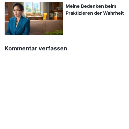
hat seine eigenen Absichten, seinen eigenen
Meine Bedenken beim
Praktizieren der Wahrheit
Gewinn im Sinn. Ich war genau so, wie Gott es
offengelegt hatte. Ich dachte ständig an die
Schwangerschaft meiner Schwiegertochter,
aber nicht, weil ich mich aufrichtig um sie
Kommentar verfassen
kümmern wollte, sondern aufgrund meiner
eigenen Absichten. Ich spürte, wie meine
Gesundheit in den letzten Jahren nachgelassen
hatte und dass ich im Alter auf die Pflege durch
meinen Sohn angewiesen sein würde. Deshalb
wollte ich ihnen dabei helfen, auf ihr Kind
aufzupassen, solange ich noch konnte, damit er
sich im Gegenzug um mich kümmern würde,
wenn ich alt bin. Aber als ich wegen meiner