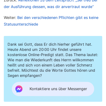
meinem Sohn zurückgehen und ihm beim
der Ausführung dessen, was dir anvertraut wurde“
Aufpassen auf das Baby helfen.“ Da ich somit in
Weiter:
Bei den verschiedenen Pflichten gibt es keine
einem falschen Zustand lebte, tat ich meine
Statusunterschiede
Pflicht ohne die Leitung des Heiligen Geistes,
bekam eine negative Haltung und war zutiefst
unglücklich. Da betete ich zu Gott: „O Gott,
Dank sei Gott, dass Er dich hierher geführt hat.
Heute Abend um 20:00 Uhr findet unsere
ständig will ich nach Hause, um mich um meine
kostenlose Online-Predigt statt. Das Thema lautet:
Schwiegertochter und meinen Enkel zu
Wie man die Wiederkunft des Herrn willkommen
heißt und sich von einem Leben voller Schmerz
kümmern. Ich fürchte, wenn ich jetzt nicht gehe,
befreit. Möchtest du die Worte Gottes hören und
wird sich niemand um mich kümmern, wenn ich
Segen empfangen?
alt bin. Ich weiß, dass es falsch ist, in einem
solchen Zustand zu leben. Bitte erleuchte und
Kontaktiere uns über Messenger
führe mich, damit ich die Wahrheit verstehe und
meine eigenen Probleme erkenne.“ Nach dem