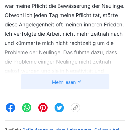
war meine Pflicht die Bewässerung der Neulinge.
Obwohl ich jeden Tag meine Pflicht tat, störte
diese Angelegenheit oft meinen inneren Frieden.
Ich verfolgte die Arbeit nicht mehr zeitnah nach
und kümmerte mich nicht rechtzeitig um die
Probleme der Neulinge. Das führte dazu, dass
die Probleme einiger Neulinge nicht zeitnah
gelöst wurden und sie in Negativität und
Schwäche lebten. Als ich sah, dass ich meine
Mehr lesen
Pflicht nicht gut erfüllt hatte, dachte ich nicht
darüber nach, wie ich dies lösen und umkehren
konnte. Stattdessen dachte ich sogar: „Wenn es
keine Ergebnisse gibt, dann ist das eben so.
Wenn ich entlassen werde, kann ich vielleicht zu
Zurück:
Reflexionen zu dem Leitspruch: „Sei treu bei