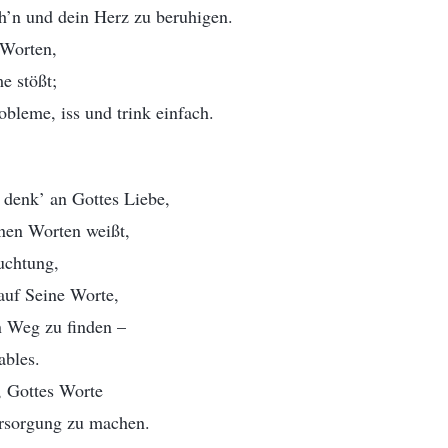
teh’n und dein Herz zu beruhigen.
 Worten,
e stößt;
obleme, iss und trink einfach.
denk’ an Gottes Liebe,
inen Worten weißt,
euchtung,
 auf Seine Worte,
n Weg zu finden –
ables.
s, Gottes Worte
rsorgung zu machen.