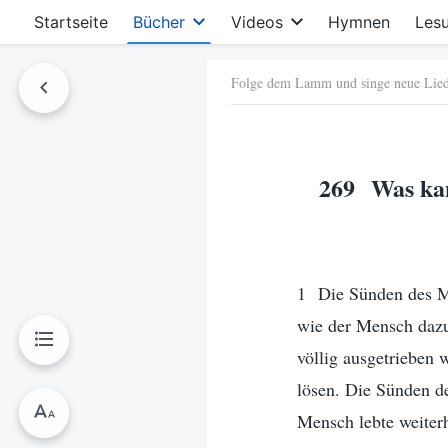
Startseite
Bücher
Videos
Hymnen
Les
Folge dem Lamm und singe neue Lie
hen
269 Was kan
1 Die Sünden des Me
wie der Mensch dazu
völlig ausgetrieben 
lösen. Die Sünden d
Mensch lebte weiterh