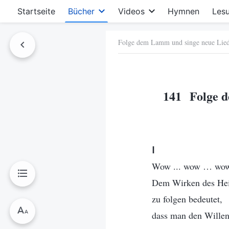
Startseite
Bücher
Videos
Hymnen
Les
Folge dem Lamm und singe neue Lie
hen
141 Folge d
Ⅰ
Wow ... wow … wo
Dem Wirken des Hei
zu folgen bedeutet,
dass man den Willen