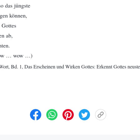
o das jüngste
gen können,
 Gottes
en ab,
hten.
ow … wow …)
Wort, Bd. 1, Das Erscheinen und Wirken Gottes: Erkennt Gottes neuste