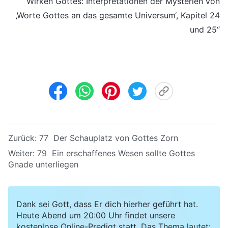
Wirken Gottes: Interpretationen der Mysterien von
‚Worte Gottes an das gesamte Universum‘, Kapitel 24
und 25“
Zurück:
77 Der Schauplatz von Gottes Zorn
Weiter:
79 Ein erschaffenes Wesen sollte Gottes
Gnade unterliegen
Dank sei Gott, dass Er dich hierher geführt hat.
Heute Abend um 20:00 Uhr findet unsere
kostenlose Online-Predigt statt. Das Thema lautet: