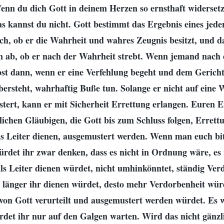
enn du dich Gott in deinem Herzen so ernsthaft widerset
as kannst du nicht. Gott bestimmt das Ergebnis eines jed
ch, ob er die Wahrheit und wahres Zeugnis besitzt, und d
n ab, ob er nach der Wahrheit strebt. Wenn jemand nach
lbst dann, wenn er eine Verfehlung begeht und dem Gerich
ersteht, wahrhaftig Buße tun. Solange er nicht auf eine W
ästert, kann er mit Sicherheit Errettung erlangen. Euren 
ichen Gläubigen, die Gott bis zum Schluss folgen, Errett
als Leiter dienen, ausgemustert werden. Wenn man euch bi
ürdet ihr zwar denken, dass es nicht in Ordnung wäre, es 
als Leiter dienen würdet, nicht umhinkönntet, ständig Ver
e länger ihr dienen würdet, desto mehr Verdorbenheit würd
h von Gott verurteilt und ausgemustert werden würdet. Es
det ihr nur auf den Galgen warten. Wird das nicht gänzl