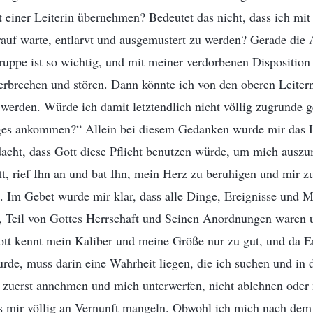
ht einer Leiterin übernehmen? Bedeutet das nicht, dass ich mi
arauf warte, entlarvt und ausgemustert zu werden? Gerade die A
ppe ist so wichtig, und mit meiner verdorbenen Disposition 
erbrechen und stören. Dann könnte ich von den oberen Leitern
n werden. Würde ich damit letztendlich nicht völlig zugrunde
es ankommen?“ Allein bei diesem Gedanken wurde mir das H
acht, dass Gott diese Pflicht benutzen würde, um mich auszum
t, rief Ihn an und bat Ihn, mein Herz zu beruhigen und mir zu
. Im Gebet wurde mir klar, dass alle Dinge, Ereignisse und 
, Teil von Gottes Herrschaft und Seinen Anordnungen waren 
tt kennt mein Kaliber und meine Größe nur zu gut, und da Er
urde, muss darin eine Wahrheit liegen, die ich suchen und in di
s zuerst annehmen und mich unterwerfen, nicht ablehnen oder
s mir völlig an Vernunft mangeln. Obwohl ich mich nach dem