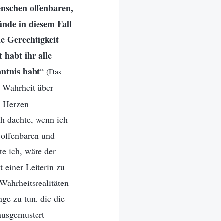
enschen offenbaren,
nde in diesem Fall
e Gerechtigkeit
 habt ihr alle
nntnis habt
“
(Das
e Wahrheit über
m Herzen
ch dachte, wenn ich
 offenbaren und
te ich, wäre der
 einer Leiterin zu
 Wahrheitsrealitäten
nge zu tun, die die
ausgemustert