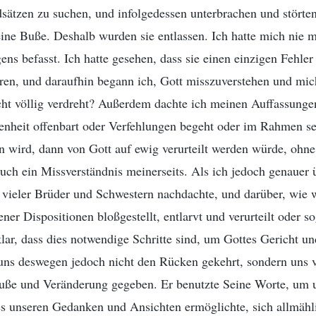
sätzen zu suchen, und infolgedessen unterbrachen und störten 
eine Buße. Deshalb wurden sie entlassen. Ich hatte mich nie m
ens befasst. Ich hatte gesehen, dass sie einen einzigen Fehle
ren, und daraufhin begann ich, Gott misszuverstehen und mic
ht völlig verdreht? Außerdem dachte ich meinen Auffassungen
enheit offenbart oder Verfehlungen begeht oder im Rahmen sei
en wird, dann von Gott auf ewig verurteilt werden würde, ohn
uch ein Missverständnis meinerseits. Als ich jedoch genauer
 vieler Brüder und Schwestern nachdachte, und darüber, wie 
ner Dispositionen bloßgestellt, entlarvt und verurteilt oder so
ar, dass dies notwendige Schritte sind, um Gottes Gericht u
e uns deswegen jedoch nicht den Rücken gekehrt, sondern uns 
uße und Veränderung gegeben. Er benutzte Seine Worte, um u
es unseren Gedanken und Ansichten ermöglichte, sich allmähl