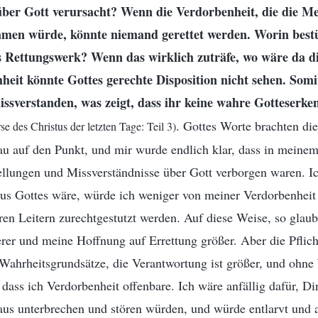
über Gott verursacht? Wenn die Verdorbenheit, die die M
mmen würde, könnte niemand gerettet werden. Worin bestü
s Rettungswerk? Wenn das wirklich zuträfe, wo wäre da di
eit könnte Gottes gerechte Disposition nicht sehen. Somit
ssverstanden, was zeigt, dass ihr keine wahre Gotteserke
. Gottes Worte brachten di
e des Christus der letzten Tage: Teil 3)
u auf den Punkt, und mir wurde endlich klar, dass in meine
ellungen und Missverständnisse über Gott verborgen waren. I
aus Gottes wäre, würde ich weniger von meiner Verdorbenheit
ren Leitern zurechtgestutzt werden. Auf diese Weise, so glaub
rer und meine Hoffnung auf Errettung größer. Aber die Pflicht
e Wahrheitsgrundsätze, die Verantwortung ist größer, und ohne
 dass ich Verdorbenheit offenbare. Ich wäre anfällig dafür, Di
aus unterbrechen und stören würden, und würde entlarvt und 