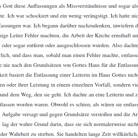
s Gott diese Auffassungen als Missverständnisse und sogar al
e. Ich war schockiert und ein wenig verängstigt. Ich hatte nic
ffassungen war. Ich begann darüber nachzudenken, inwiefern d
inige Leiter Fehler machten, die Arbeit der Kirche ernsthaft u
n oder sogar entfernt oder ausgeschlossen wurden. Also dachte 
hrlich, und dass man, sobald man einen Fehler machte, entlas
e nie nach den Grundsätzen von Gottes Haus für die Entlass
keit basiert die Entlassung einer Leiterin im Haus Gottes nich
n oder ihrer Leistung in einem einzelnen Vorfall, sondern vi
und dem Weg, den sie geht. Ich dachte an eine Leiterin und 
ntlassen worden waren. Obwohl es schien, als wären sie entlas
n Aufgabe versagt und gegen Grundsätze verstoßen und die Ar
, lag der wahre Grund darin, dass sie sich normalerweise nich
 der Wahrheit zu streben. Sie handelten lange Zeit willkürlich