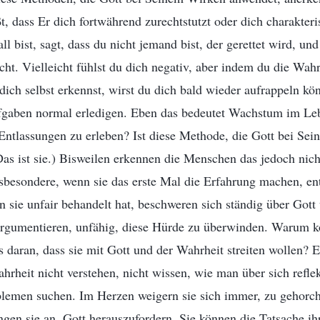
t, dass Er dich fortwährend zurechtstutzt oder dich charakteris
ll bist, sagt, dass du nicht jemand bist, der gerettet wird, un
ht. Vielleicht fühlst du dich negativ, aber indem du die Wahr
d dich selbst erkennst, wirst du dich bald wieder aufrappeln k
fgaben normal erledigen. Eben das bedeutet Wachstum im Lebe
 Entlassungen zu erleben? Ist diese Methode, die Gott bei Se
Das ist sie.) Bisweilen erkennen die Menschen das jedoch nic
nsbesondere, wenn sie das erste Mal die Erfahrung machen, en
n sie unfair behandelt hat, beschweren sich ständig über Gott
argumentieren, unfähig, diese Hürde zu überwinden. Warum kö
 daran, dass sie mit Gott und der Wahrheit streiten wollen? Es
rheit nicht verstehen, nicht wissen, wie man über sich reflekt
oblemen suchen. Im Herzen weigern sie sich immer, zu gehorc
ngen sie an, Gott herauszufordern. Sie können die Tatsache ih