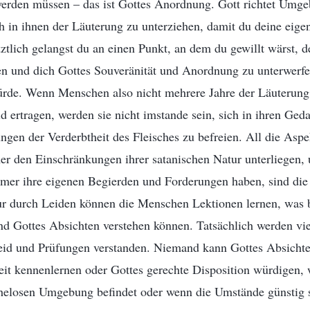
werden müssen – das ist Gottes Anordnung. Gott richtet Umge
h in ihnen der Läuterung zu unterziehen, damit du deine eige
ztlich gelangst du an einen Punkt, an dem du gewillt wärst, 
n und dich Gottes Souveränität und Anordnung zu unterwerfen
rde. Wenn Menschen also nicht mehrere Jahre der Läuterung
 ertragen, werden sie nicht imstande sein, sich in ihren Ge
gen der Verderbtheit des Fleisches zu befreien. All die Aspe
 den Einschränkungen ihrer satanischen Natur unterliegen, u
mmer ihre eigenen Begierden und Forderungen haben, sind die
Nur durch Leiden können die Menschen Lektionen lernen, was b
nd Gottes Absichten verstehen können. Tatsächlich werden vi
eid und Prüfungen verstanden. Niemand kann Gottes Absichte
t kennenlernen oder Gottes gerechte Disposition würdigen, w
elosen Umgebung befindet oder wenn die Umstände günstig 