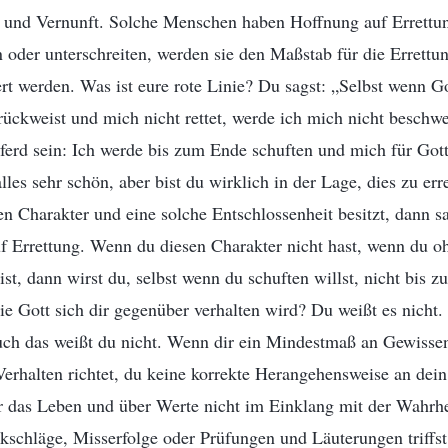
 und Vernunft. Solche Menschen haben Hoffnung auf Errettun
 oder unterschreiten, werden sie den Maßstab für die Errettun
rt werden. Was ist eure rote Linie? Du sagst: „Selbst wenn G
ückweist und mich nicht rettet, werde ich mich nicht beschw
ferd sein: Ich werde bis zum Ende schuften und mich für Gott
alles sehr schön, aber bist du wirklich in der Lage, dies zu e
en Charakter und eine solche Entschlossenheit besitzt, dann sa
f Errettung. Wenn du diesen Charakter nicht hast, wenn du o
ist, dann wirst du, selbst wenn du schuften willst, nicht bis 
e Gott sich dir gegenüber verhalten wird? Du weißt es nicht.
uch das weißt du nicht. Wenn dir ein Mindestmaß an Gewissen
erhalten richtet, du keine korrekte Herangehensweise an dein
r das Leben und über Werte nicht im Einklang mit der Wahrhei
schläge, Misserfolge oder Prüfungen und Läuterungen triffst,