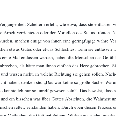
Vergangenheit Scheitern erlebt, wie etwa, dass sie entlassen w
he Arbeit verrichteten oder den Vorteilen des Status frönten. 
wurden, machen einige von ihnen eine geringfügige wahre Ver
chen etwas Gutes oder etwas Schlechtes, wenn sie entlassen w
s erste Mal entlassen werden, haben die Menschen das Gefühl
brechen, als hätte man ihnen einfach das Herz gebrochen. Si
 und wissen nicht, in welche Richtung sie gehen sollen. Nach
cht haben, denken sie: „Das war keine so große Sache. Wa
e konnte ich nur so unreif gewesen sein?“ Das beweist, dass 
t und ein bisschen was über Gottes Absichten, die Wahrheit u
schen rettet, verstanden haben. Durch eben diesen Prozess e
ese Methoden, die Gott bei Seinem Wirken anwendet, anerk