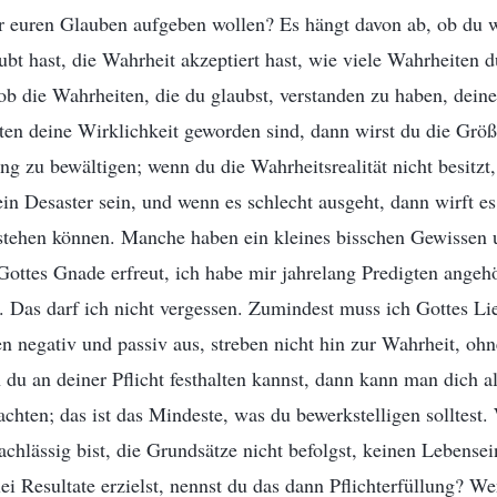
r euren Glauben aufgeben wollen? Es hängt davon ab, ob du w
ubt hast, die Wahrheit akzeptiert hast, wie viele Wahrheiten d
ob die Wahrheiten, die du glaubst, verstanden zu haben, deine
en deine Wirklichkeit geworden sind, dann wirst du die Größ
g zu bewältigen; wenn du die Wahrheitsrealität nicht besitzt
ein Desaster sein, und wenn es schlecht ausgeht, dann wirft e
fstehen können. Manche haben ein kleines bisschen Gewissen 
Gottes Gnade erfreut, ich habe mir jahrelang Predigten angehö
. Das darf ich nicht vergessen. Zumindest muss ich Gottes Li
ten negativ und passiv aus, streben nicht hin zur Wahrheit, ohn
 du an deiner Pflicht festhalten kannst, dann kann man dich 
chten; das ist das Mindeste, was du bewerkstelligen solltest.
chlässig bist, die Grundsätze nicht befolgst, keinen Lebensein
lei Resultate erzielst, nennst du das dann Pflichterfüllung? W