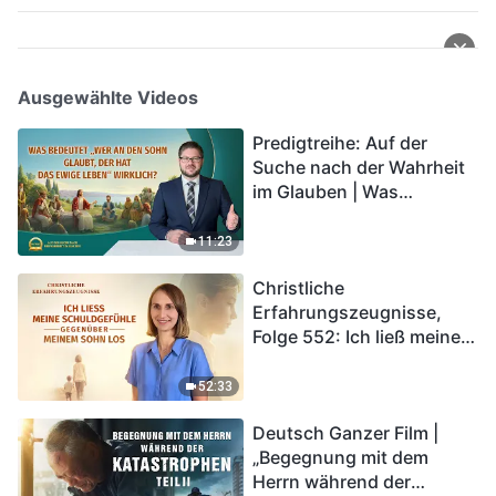
Ausgewählte Videos
Predigtreihe: Auf der
Suche nach der Wahrheit
im Glauben | Was
bedeutet „Wer an den
Sohn glaubt, der hat das
11:23
ewige Leben“ wirklich?
Christliche
Erfahrungszeugnisse,
Folge 552: Ich ließ meine
Schuldgefühle gegenüber
meinem Sohn los
52:33
Deutsch Ganzer Film |
„Begegnung mit dem
Herrn während der