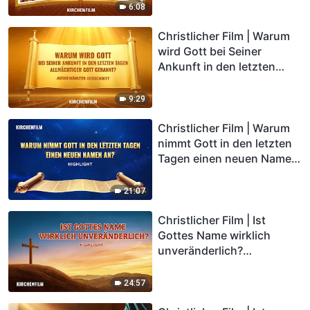
6:08
Christlicher Film | Warum
wird Gott bei Seiner
Ankunft in den letzten
Tagen Allmächtiger Gott
genannt? (Highlight)
9:29
Christlicher Film | Warum
nimmt Gott in den letzten
Tagen einen neuen Namen
an? (Highlight)
21:07
Christlicher Film | Ist
Gottes Name wirklich
unveränderlich?
(Highlight)
24:57