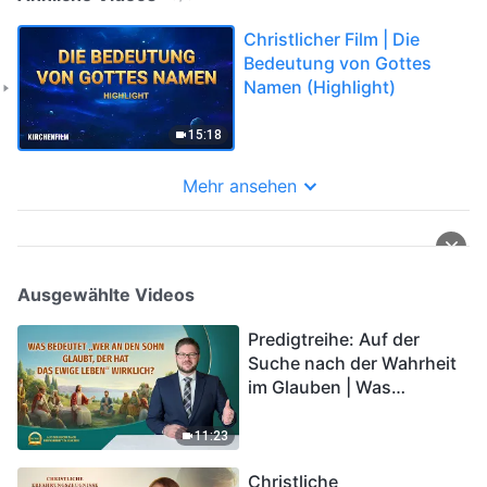
Christlicher Film | Die
Bedeutung von Gottes
Namen (Highlight)
15:18
Mehr ansehen
Ausgewählte Videos
Predigtreihe: Auf der
Suche nach der Wahrheit
im Glauben | Was
bedeutet „Wer an den
Sohn glaubt, der hat das
11:23
ewige Leben“ wirklich?
Christliche