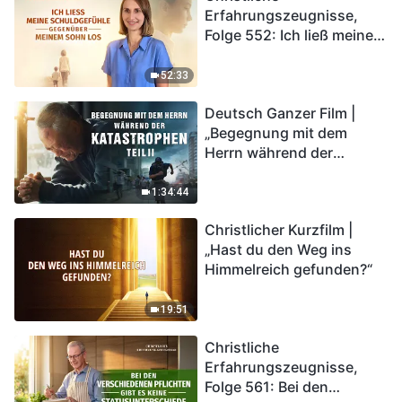
Erfahrungszeugnisse,
Folge 552: Ich ließ meine
Schuldgefühle gegenüber
meinem Sohn los
52:33
Deutsch Ganzer Film |
„Begegnung mit dem
Herrn während der
Katastrophen“ (Teil II) | Die
Katastrophen der Endzeit
1:34:44
kommen. Wie können wir
Christlicher Kurzfilm |
in das Königreich Gottes
„Hast du den Weg ins
eintreten?
Himmelreich gefunden?“
19:51
Christliche
Erfahrungszeugnisse,
Folge 561: Bei den