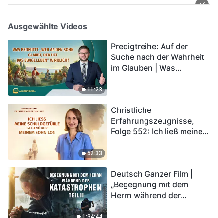
Ausgewählte Videos
Predigtreihe: Auf der
Suche nach der Wahrheit
im Glauben | Was
bedeutet „Wer an den
Sohn glaubt, der hat das
11:23
ewige Leben“ wirklich?
Christliche
Erfahrungszeugnisse,
Folge 552: Ich ließ meine
Schuldgefühle gegenüber
meinem Sohn los
52:33
Deutsch Ganzer Film |
„Begegnung mit dem
Herrn während der
Katastrophen“ (Teil II) | Die
Katastrophen der Endzeit
1:34:44