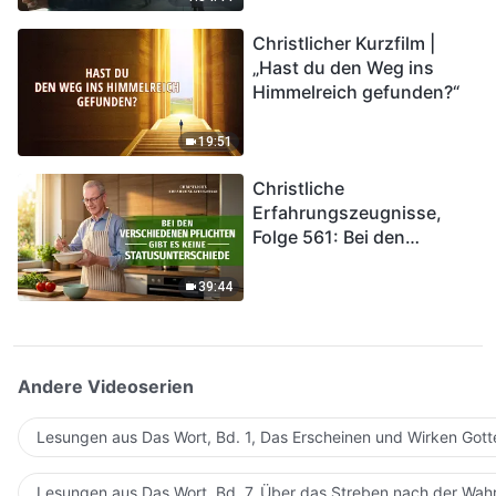
kommen. Wie können wir
Christlicher Kurzfilm |
in das Königreich Gottes
„Hast du den Weg ins
eintreten?
Himmelreich gefunden?“
19:51
Christliche
Erfahrungszeugnisse,
Folge 561: Bei den
verschiedenen Pflichten
gibt es keine
39:44
Statusunterschiede
Andere Videoserien
Lesungen aus Das Wort, Bd. 1, Das Erscheinen und Wirken Gott
Lesungen aus Das Wort, Bd. 7, Über das Streben nach der Wahr