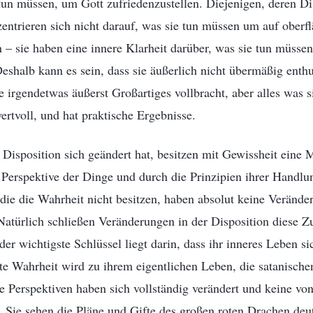
un müssen, um Gott zufriedenzustellen. Diejenigen, deren Di
entrieren sich nicht darauf, was sie tun müssen um auf oberf
n – sie haben eine innere Klarheit darüber, was sie tun müsse
Deshalb kann es sein, dass sie äußerlich nicht übermäßig enthu
ie irgendetwas äußerst Großartiges vollbracht, aber alles was si
ertvoll, und hat praktische Ergebnisse.
Disposition sich geändert hat, besitzen mit Gewissheit eine
 Perspektive der Dinge und durch die Prinzipien ihrer Handlun
die die Wahrheit nicht besitzen, haben absolut keine Veränder
Natürlich schließen Veränderungen in der Disposition diese Z
er wichtigste Schlüssel liegt darin, dass ihr inneres Leben si
e Wahrheit wird zu ihrem eigentlichen Leben, die satanische
re Perspektiven haben sich vollständig verändert und keine vo
. Sie sehen die Pläne und Gifte des großen roten Drachen deut