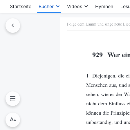
Startseite
Bücher
Videos
Hymnen
Les
Folge dem Lamm und singe neue Lie
hen
929 Wer eine
1 Diejenigen, die ei
Menschen aus, und s
sehen, wie es der Wah
nicht dem Einfluss e
können die Prinzipien
unbeständig, und unab