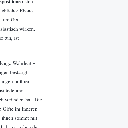
spositionen sich
lächlicher Ebene
n, um Gott
siastisch wirken,
e tun, ist
 Menge Wahrheit –
gen bestätigt
ungen in ihrer
ustände und
ch verändert hat. Die
n Gifte im Inneren
n ihnen stimmt mit
lich; sie haben die