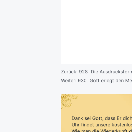
Zurück:
928 Die Ausdrucksforme
Weiter:
930 Gott erlegt den Men
Dank sei Gott, dass Er dic
Uhr findet unsere kostenlo
Wie man die Wiederkunft d