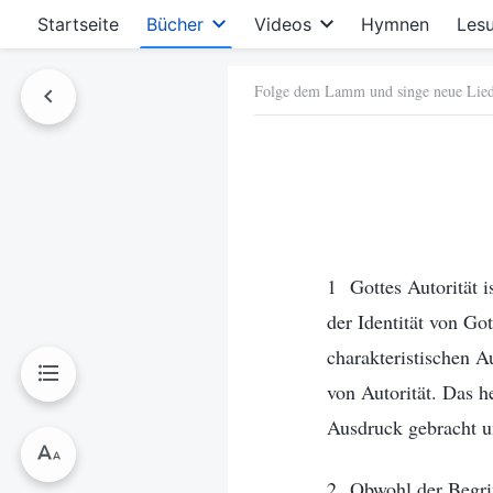
Startseite
Bücher
Videos
Hymnen
Les
Folge dem Lamm und singe neue Lie
hen
1 Gottes Autorität is
der Identität von Go
charakteristischen A
von Autorität. Das h
Ausdruck gebracht u
2 Obwohl der Begriff