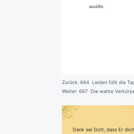
ausübt.
Zurück:
664 Leiden füllt die T
Weiter:
667 Die wahre Verkörpe
Dank sei Gott, dass Er dic