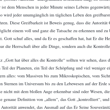
Er ist dem Menschen in jeder Minute seines Lebens gegenwärti
so wird jeder unumgänglich im täglichen Leben den greifbars
ahren. Diese Greifbarkeit ist Beweis genug, dass die Autorität 
möglicht einem voll und ganz die Tatsache zu erkennen und zu 
zt. Gott schuf alles, und da Er es geschaffen hat, hat Er die He
nur die Herrschaft über alle Dinge, sondern auch die Kontrolle
„Gott hat über alles die Kontrolle“ sollten wir sehen, dass 
in Teil der Planeten, ein Teil der Schöpfung und viel weniger ei
dern alles: vom Massiven bis zum Mikroskopischen, vom Sich
en Sternen im Universum bis zu den Lebewesen auf der Erde 
e nicht mit dem bloßen Auge erkennbar sind oder Wesen, di
die genaue Definition von „allem“, das Gott „kontrolliert“, un
 Autorität anwendet, das Ausmaß auf das Er Seine Souveränit