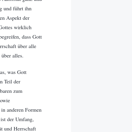
g und führt ihn
ten Aspekt der
Gottes wirklich
begreifen, dass Gott
rrschaft über alle
 über alles.
das, was Gott
n Teil der
tbaren zum
sowie
e in anderen Formen
d ist der Umfang,
ät und Herrschaft