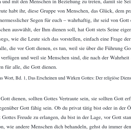
 und mit den Menschen in Beziehung zu treten, damit sie Sei
ute habt ihr, diese Gruppe von Menschen, das Glück, dem pr
unermesslicher Segen für euch – wahrhaftig, ihr seid von Got
en auswählt, der Ihm dienen soll, hat Gott stets Seine eigen
wegs, wie die Leute sich das vorstellen, einfach eine Frage de
 alle, die vor Gott dienen, es tun, weil sie über die Führung G
 verfügen und weil sie Menschen sind, die nach der Wahrheit 
 für alle, die Gott dienen.
s Wort, Bd. 1, Das Erscheinen und Wirken Gottes: Der religiöse Diens
Gott dienen, sollten Gottes Vertraute sein, sie sollten Gott e
egenüber Gott fähig sein. Ob du privat tätig bist oder in der Öf
t Gottes Freude zu erlangen, du bist in der Lage, vor Gott sta
n, wie andere Menschen dich behandeln, gehst du immer de