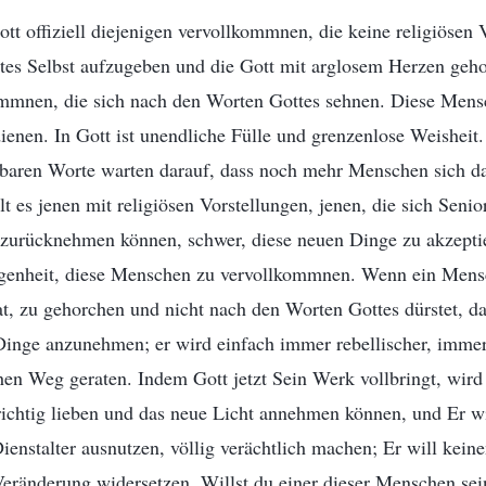
tt offiziell diejenigen vervollkommnen, die keine religiösen 
 altes Selbst aufzugeben und die Gott mit arglosem Herzen geh
ommnen, die sich nach den Worten Gottes sehnen. Diese Mens
ienen. In Gott ist unendliche Fülle und grenzenlose Weisheit
baren Worte warten darauf, dass noch mehr Menschen sich da
lt es jenen mit religiösen Vorstellungen, jenen, die sich Seni
t zurücknehmen können, schwer, diese neuen Dinge zu akzepti
egenheit, diese Menschen zu vervollkommnen. Wenn ein Mens
at, zu gehorchen und nicht nach den Worten Gottes dürstet, da
 Dinge anzunehmen; er wird einfach immer rebellischer, imme
chen Weg geraten. Indem Gott jetzt Sein Werk vollbringt, wi
richtig lieben und das neue Licht annehmen können, und Er wi
ienstalter ausnutzen, völlig verächtlich machen; Er will keine
Veränderung widersetzen. Willst du einer dieser Menschen sei