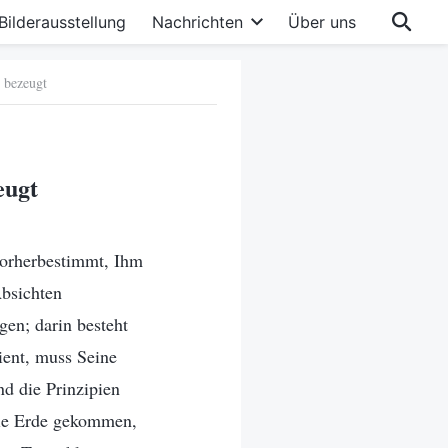
Bilderausstellung
Nachrichten
Über uns
 bezeugt
eugt
vorherbestimmt, Ihm
Absichten
gen; darin besteht
ient, muss Seine
d die Prinzipien
 die Erde gekommen,