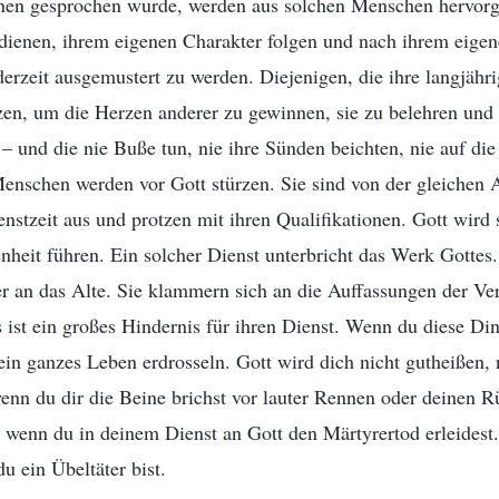
enen gesprochen wurde, werden aus solchen Menschen hervo
 dienen, ihrem eigenen Charakter folgen und nach ihrem eige
ederzeit ausgemustert zu werden. Diejenigen, die ihre langjäh
tzen, um die Herzen anderer zu gewinnen, sie zu belehren und
– und die nie Buße tun, nie ihre Sünden beichten, nie auf die
Menschen werden vor Gott stürzen. Sie sind von der gleichen A
enstzeit aus und protzen mit ihren Qualifikationen. Gott wir
nheit führen. Ein solcher Dienst unterbricht das Werk Gotte
 an das Alte. Sie klammern sich an die Auffassungen der Ver
s ist ein großes Hindernis für ihren Dienst. Wenn du diese Din
ein ganzes Leben erdrosseln. Gott wird dich nicht gutheißen, 
enn du dir die Beine brichst vor lauter Rennen oder deinen R
, wenn du in deinem Dienst an Gott den Märtyrertod erleidest
u ein Übeltäter bist.