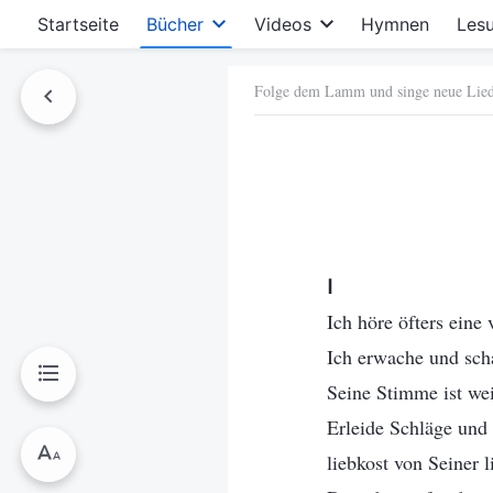
Startseite
Bücher
Videos
Hymnen
Les
Folge dem Lamm und singe neue Lie
hen
Ⅰ
Ich höre öfters eine
Ich erwache und scha
Seine Stimme ist wei
Erleide Schläge und
liebkost von Seiner 