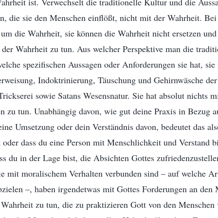
ahrheit ist. Verwechselt die traditionelle Kultur und die Auss
n, die sie den Menschen einflößt, nicht mit der Wahrheit. Be
t um die Wahrheit, sie können die Wahrheit nicht ersetzen und
t der Wahrheit zu tun. Aus welcher Perspektive man die tradit
welche spezifischen Aussagen oder Anforderungen sie hat, sie 
terweisung, Indoktrinierung, Täuschung und Gehirnwäsche der
 Trickserei sowie Satans Wesensnatur. Sie hat absolut nichts 
n zu tun. Unabhängig davon, wie gut deine Praxis in Bezug a
deine Umsetzung oder dein Verständnis davon, bedeutet das als
t oder dass du eine Person mit Menschlichkeit und Verstand bi
ass du in der Lage bist, die Absichten Gottes zufriedenzustell
ie mit moralischem Verhalten verbunden sind – auf welche Ar
abzielen –, haben irgendetwas mit Gottes Forderungen an den 
 Wahrheit zu tun, die zu praktizieren Gott von den Menschen 