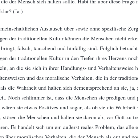
die der Mensch sich halten sollte. Habt ihr über diese Frage
klar? (Ja.)
emeinschaftlichen Austausch über sowie ohne spezifische Zerg
en der traditionellen Kultur können die Menschen nicht erke
rbringt, falsch, täuschend und hinfällig sind. Folglich betrac
en der traditionellen Kultur in den Tiefen ihres Herzens noc
ln, an die sie sich in ihrer Handlungs- und Verhaltensweise ha
ltensweisen und das moralische Verhalten, die in der traditione
 als die Wahrheit und halten sich dementsprechend an sie, ja, 
it. Noch schlimmer ist, dass die Menschen sie predigen und 
s wären sie etwas Positives und sogar, als ob sie die Wahrheit
, stören die Menschen und halten sie davon ab, vor Gott zu tr
ren. Es handelt sich um ein äußerst reales Problem, das alle
n über moralisches Verhalten, die der Mensch als gut und pos