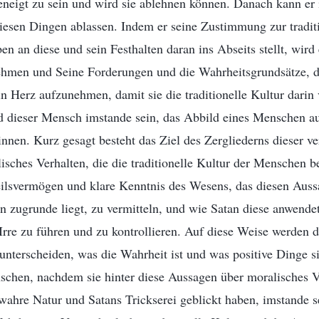
eneigt zu sein und wird sie ablehnen können. Danach kann e
iesen Dingen ablassen. Indem er seine Zustimmung zur traditi
n an diese und sein Festhalten daran ins Abseits stellt, wird 
hmen und Seine Forderungen und die Wahrheitsgrundsätze, 
sein Herz aufzunehmen, damit sie die traditionelle Kultur dari
d dieser Mensch imstande sein, das Abbild eines Menschen a
nen. Kurz gesagt besteht das Ziel des Zergliederns dieser v
sches Verhalten, die die traditionelle Kultur der Menschen be
teilsvermögen und klare Kenntnis des Wesens, das diesen Aus
n zugrunde liegt, zu vermitteln, und wie Satan diese anwend
 Irre zu führen und zu kontrollieren. Auf diese Weise werden 
unterscheiden, was die Wahrheit ist und was positive Dinge 
nschen, nachdem sie hinter diese Aussagen über moralisches V
ahre Natur und Satans Trickserei geblickt haben, imstande s