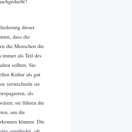
 nachgedacht?
liederung dieser
nnen, dass die
hten die Menschen die
h immer als Teil des
lten sollten. Sie
llen Kultur als gut
sie verwechseln sie
propagieren, als
 wären; sie führen die
eten, um die
 erkennen können. Die
itiv empfindet, oft