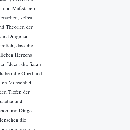
en und Maßstäben,
enschen, selbst
nd Theorien der
 und Dinge zu
ämlich, dass die
hlichen Herzens
nen Ideen, die Satan
e haben die Oberhand
mten Menschheit
 den Tiefen der
ndsätze und
schen und Dinge
Menschen die
tigung angenommen