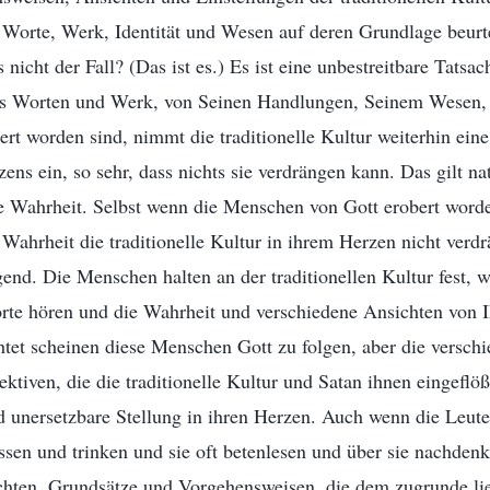
Worte, Werk, Identität und Wesen auf deren Grundlage beurte
s nicht der Fall? (Das ist es.) Es ist eine unbestreitbare Tatsa
s Worten und Werk, von Seinen Handlungen, Seinem Wesen,
ert worden sind, nimmt die traditionelle Kultur weiterhin eine
ens ein, so sehr, dass nichts sie verdrängen kann. Das gilt na
e Wahrheit. Selbst wenn die Menschen von Gott erobert word
Wahrheit die traditionelle Kultur in ihrem Herzen nicht verdr
gend. Die Menschen halten an der traditionellen Kultur fest, 
orte hören und die Wahrheit und verschiedene Ansichten von
htet scheinen diese Menschen Gott zu folgen, aber die versch
ktiven, die die traditionelle Kultur und Satan ihnen eingeflö
d unersetzbare Stellung in ihren Herzen. Auch wenn die Leute
sen und trinken und sie oft betenlesen und über sie nachdenk
hten, Grundsätze und Vorgehensweisen, die dem zugrunde lie