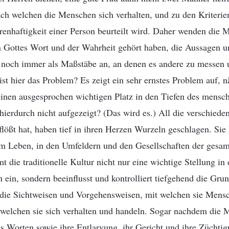
ch welchen die Menschen sich verhalten, und zu den Kriteri
enhaftigkeit einer Person beurteilt wird. Daher wenden die M
n Gottes Wort und der Wahrheit gehört haben, die Aussagen u
ur noch immer als Maßstäbe an, an denen es andere zu messen
 ist hier das Problem? Es zeigt ein sehr ernstes Problem auf, n
 einen ausgesprochen wichtigen Platz in den Tiefen des mensc
ierdurch nicht aufgezeigt? (Das wird es.) All die verschiede
lößt hat, haben tief in ihren Herzen Wurzeln geschlagen. Si
m Leben, in den Umfeldern und den Gesellschaften der gesa
t die traditionelle Kultur nicht nur eine wichtige Stellung in
ein, sondern beeinflusst und kontrolliert tiefgehend die Gru
 die Sichtweisen und Vorgehensweisen, mit welchen sie Men
 welchen sie sich verhalten und handeln. Sogar nachdem die 
s Worten sowie ihre Entlarvung, ihr Gericht und ihre Züch