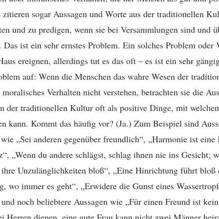
e zitieren sogar Aussagen und Worte aus der traditionellen Ku
ten und zu predigen, wenn sie bei Versammlungen sind und ü
 Das ist ein sehr ernstes Problem. Ein solches Problem oder
Haus ereignen, allerdings tut es das oft – es ist ein sehr gäng
Problem auf: Wenn die Menschen das wahre Wesen der traditio
moralisches Verhalten nicht verstehen, betrachten sie die Au
n der traditionellen Kultur oft als positive Dinge, mit welchen
en kann. Kommt das häufig vor? (Ja.) Zum Beispiel sind Auss
r wie „Sei anderen gegenüber freundlich“, „Harmonie ist eine 
nz“, „Wenn du andere schlägst, schlag ihnen nie ins Gesicht; 
nie ihre Unzulänglichkeiten bloß“, „Eine Hinrichtung führt bloß
tig, wo immer es geht“, „Erwidere die Gunst eines Wassertropf
 und noch beliebtere Aussagen wie „Für einen Freund ist kei
 Herren dienen, eine gute Frau kann nicht zwei Männer heira