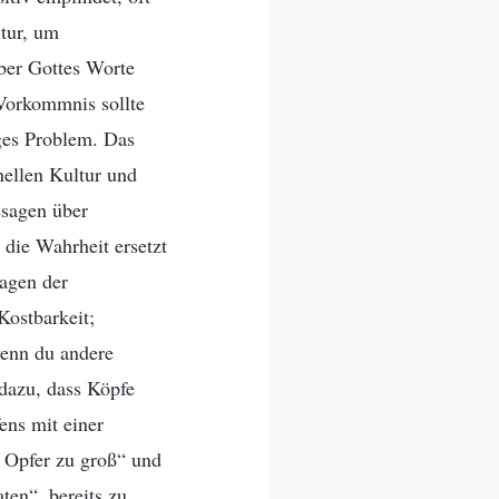
ltur, um
ber Gottes Worte
 Vorkommnis sollte
iges Problem. Das
nellen Kultur und
ssagen über
 die Wahrheit ersetzt
agen der
Kostbarkeit;
wenn du andere
 dazu, dass Köpfe
ens mit einer
n Opfer zu groß“ und
ten“, bereits zu