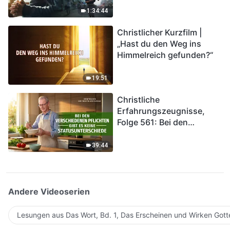
Katastrophen der Endzeit
1:34:44
kommen. Wie können wir
Christlicher Kurzfilm |
in das Königreich Gottes
„Hast du den Weg ins
eintreten?
Himmelreich gefunden?“
19:51
Christliche
Erfahrungszeugnisse,
Folge 561: Bei den
verschiedenen Pflichten
gibt es keine
39:44
Statusunterschiede
Andere Videoserien
Lesungen aus Das Wort, Bd. 1, Das Erscheinen und Wirken Gott