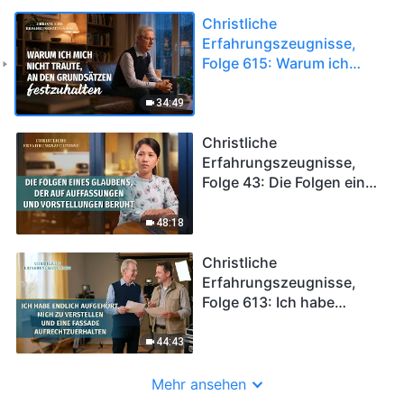
Christliche
Erfahrungszeugnisse,
Folge 615: Warum ich
mich nicht traute, an den
Grundsätzen
34:49
festzuhalten
Christliche
Erfahrungszeugnisse,
Folge 43: Die Folgen eines
Glaubens, der auf
Auffassungen und
48:18
Vorstellungen beruht
Christliche
Erfahrungszeugnisse,
Folge 613: Ich habe
endlich aufgehört, mich
zu verstellen und eine
44:43
Fassade
aufrechtzuerhalten
Mehr ansehen