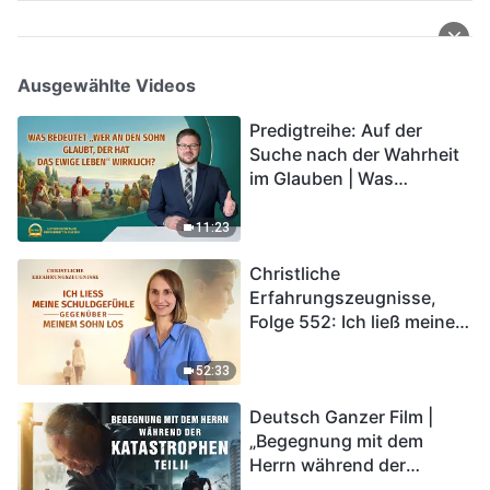
Ausgewählte Videos
Predigtreihe: Auf der
Suche nach der Wahrheit
im Glauben | Was
bedeutet „Wer an den
Sohn glaubt, der hat das
11:23
ewige Leben“ wirklich?
Christliche
Erfahrungszeugnisse,
Folge 552: Ich ließ meine
Schuldgefühle gegenüber
meinem Sohn los
52:33
Deutsch Ganzer Film |
„Begegnung mit dem
Herrn während der
Katastrophen“ (Teil II) | Die