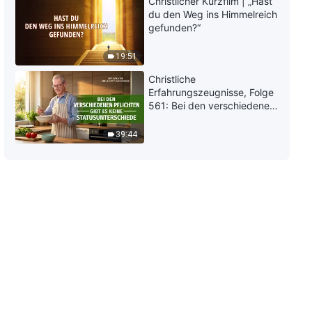
Christlicher Kurzfilm | „Hast
Gottes eintreten?
du den Weg ins Himmelreich
gefunden?“
19:51
Christliche
Erfahrungszeugnisse, Folge
561: Bei den verschiedenen
Pflichten gibt es keine
Statusunterschiede
39:44