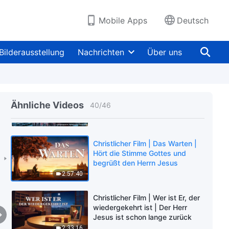
Bedeutung des Namen Gottes
2:36:58
Mobile Apps
Deutsch
Christlicher Film | Vom Thron
fließt das Wasser des Lebens |
Bilderausstellung
Nachrichten
Über uns
Findet die Quelle lebendigen
Wassers
2:38:38
Christlicher Film | Die Stadt wird
gestürzt werden | Babylon, was
Ähnliche Videos
40
/
46
die Bibel prophezeit, ist gefallen
2:38:44
Christlicher Film | Das Warten |
Hört die Stimme Gottes und
begrüßt den Herrn Jesus
2:57:40
Christlicher Film | Wer ist Er, der
wiedergekehrt ist | Der Herr
Jesus ist schon lange zurück
2:33:16