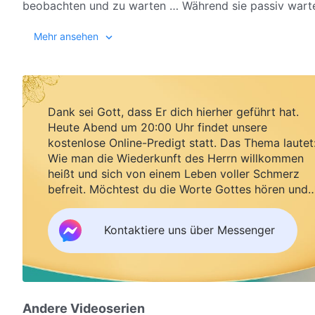
beobachten und zu warten … Während sie passiv wartet
allmächtigen Gottes in den letzten Tagen an und verbr
Credits:
Mehr ansehen
Diskussionen verstand Yang Hou'en endlich die wahre
dass die Worte des Allmächtigen Gottes die Wahrheit,
ESO/J. Emerson/VISTA.
des Herrn war und dass
der Allmächtige Gott
die zweit
ESO/T. Preibisch
gewartet hatten …
Dank sei Gott, dass Er dich hierher geführt hat.
NASA
Heute Abend um 20:00 Uhr findet unsere
kostenlose Online-Predigt statt. Das Thema lautet
Wie man die Wiederkunft des Herrn willkommen
heißt und sich von einem Leben voller Schmerz
befreit. Möchtest du die Worte Gottes hören und
Segen empfangen?
Kontaktiere uns über Messenger
Andere Videoserien