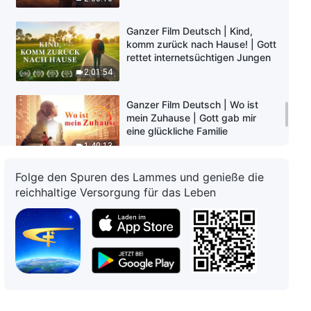
Ganzer Film Deutsch | Kind,
komm zurück nach Hause! | Gott
rettet internetsüchtigen Jungen
2:01:54
Ganzer Film Deutsch | Wo ist
mein Zuhause | Gott gab mir
eine glückliche Familie
1:40:13
Folge den Spuren des Lammes und genieße die
Ganzer Christlicher Film | Die
reichhaltige Versorgung für das Leben
Bibel und Gott
2:54:15
Ganzer Christlicher Film | Wer ist
mein HERR
2:54:20