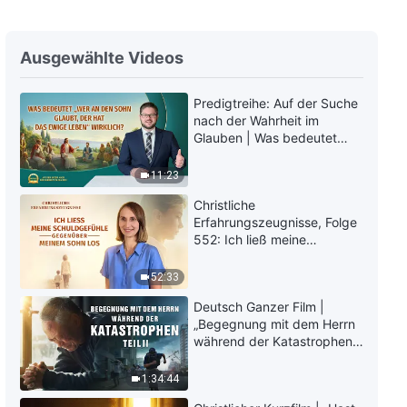
Ganzer christlicher Film | Brich
den Bann
Ausgewählte Videos
2:41:43
Predigtreihe: Auf der Suche
nach der Wahrheit im
Glauben | Was bedeutet
„Wer an den Sohn glaubt,
der hat das ewige Leben“
11:23
wirklich?
Christliche
Erfahrungszeugnisse, Folge
552: Ich ließ meine
Schuldgefühle gegenüber
meinem Sohn los
52:33
Deutsch Ganzer Film |
„Begegnung mit dem Herrn
während der Katastrophen“
(Teil II) | Die Katastrophen
der Endzeit kommen. Wie
1:34:44
können wir in das Königreich