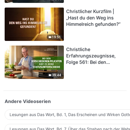
kommen. Wie können wir
Christlicher Kurzfilm |
in das Königreich Gottes
„Hast du den Weg ins
eintreten?
Himmelreich gefunden?“
19:51
Christliche
Erfahrungszeugnisse,
Folge 561: Bei den
verschiedenen Pflichten
gibt es keine
39:44
Statusunterschiede
Andere Videoserien
Lesungen aus Das Wort, Bd. 1, Das Erscheinen und Wirken Gott
Lesungen aus Das Wort, Bd. 7, Über das Streben nach der Wahr