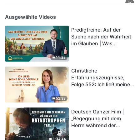
Ausgewählte Videos
Predigtreihe: Auf der
Suche nach der Wahrheit
im Glauben | Was
bedeutet „Wer an den
Sohn glaubt, der hat das
11:23
ewige Leben“ wirklich?
Christliche
Erfahrungszeugnisse,
Folge 552: Ich ließ meine
Schuldgefühle gegenüber
meinem Sohn los
52:33
Deutsch Ganzer Film |
„Begegnung mit dem
Herrn während der
Katastrophen“ (Teil II) | Die
Katastrophen der Endzeit
1:34:44