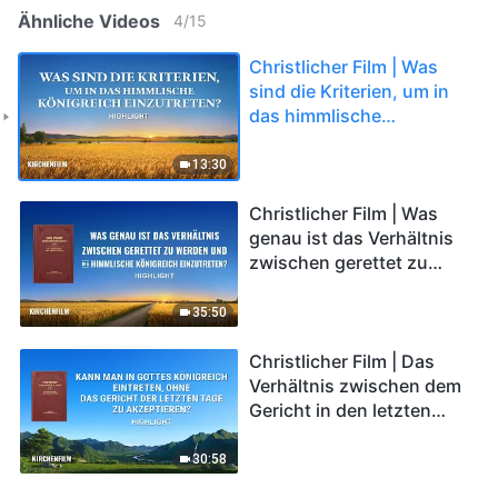
Ähnliche Videos
4
/
15
Christlicher Film | Was
sind die Kriterien, um in
das himmlische
Königreich einzutreten?
(Highlight)
13:30
Christlicher Film | Was
genau ist das Verhältnis
zwischen gerettet zu
werden und ins
himmlische Königreich
35:50
einzutreten? (Highlight)
Christlicher Film | Das
Verhältnis zwischen dem
Gericht in den letzten
Tagen und dem Eintritt
ins himmlische Königreich
30:58
(Highlight)