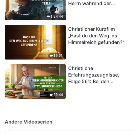
Herrn während der
Katastrophen“ (Teil II) | Die
Katastrophen der Endzeit
1:34:44
kommen. Wie können wir
Christlicher Kurzfilm |
in das Königreich Gottes
„Hast du den Weg ins
eintreten?
Himmelreich gefunden?“
19:51
Christliche
Erfahrungszeugnisse,
Folge 561: Bei den
verschiedenen Pflichten
gibt es keine
39:44
Statusunterschiede
Andere Videoserien