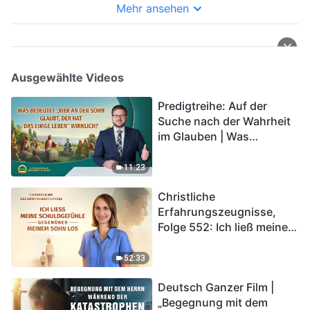
Mehr ansehen
Ausgewählte Videos
Predigtreihe: Auf der
Suche nach der Wahrheit
im Glauben | Was
bedeutet „Wer an den
Sohn glaubt, der hat das
11:23
ewige Leben“ wirklich?
Christliche
Erfahrungszeugnisse,
Folge 552: Ich ließ meine
Schuldgefühle gegenüber
meinem Sohn los
52:33
Deutsch Ganzer Film |
„Begegnung mit dem